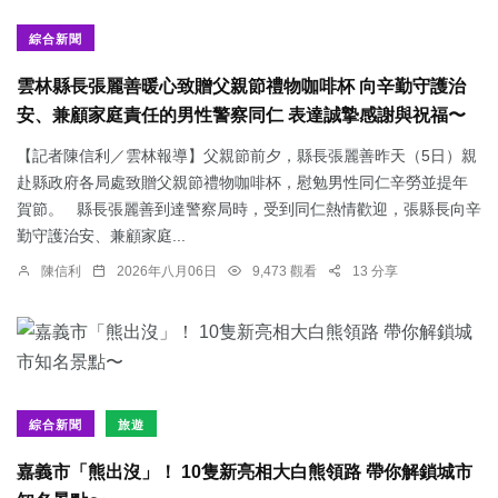
綜合新聞
雲林縣長張麗善暖心致贈父親節禮物咖啡杯 向辛勤守護治
安、兼顧家庭責任的男性警察同仁 表達誠摯感謝與祝福〜
【記者陳信利／雲林報導】父親節前夕，縣長張麗善昨天（5日）親
赴縣政府各局處致贈父親節禮物咖啡杯，慰勉男性同仁辛勞並提年
賀節。 縣長張麗善到達警察局時，受到同仁熱情歡迎，張縣長向辛
勤守護治安、兼顧家庭...
陳信利
2026年八月06日
9,473 觀看
13 分享
綜合新聞
旅遊
嘉義市「熊出沒」！ 10隻新亮相大白熊領路 帶你解鎖城市