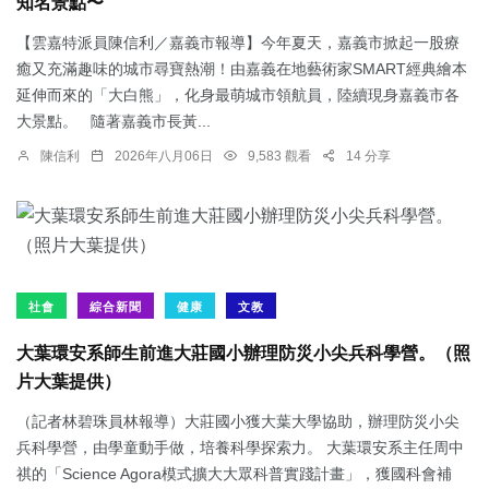
知名景點〜
【雲嘉特派員陳信利／嘉義市報導】今年夏天，嘉義市掀起一股療
癒又充滿趣味的城市尋寶熱潮！由嘉義在地藝術家SMART經典繪本
延伸而來的「大白熊」，化身最萌城市領航員，陸續現身嘉義市各
大景點。 隨著嘉義市長黃...
陳信利
2026年八月06日
9,583 觀看
14 分享
社會
綜合新聞
健康
文教
大葉環安系師生前進大莊國小辦理防災小尖兵科學營。（照
片大葉提供）
（記者林碧珠員林報導）大莊國小獲大葉大學協助，辦理防災小尖
兵科學營，由學童動手做，培養科學探索力。 大葉環安系主任周中
祺的「Science Agora模式擴大大眾科普實踐計畫」，獲國科會補