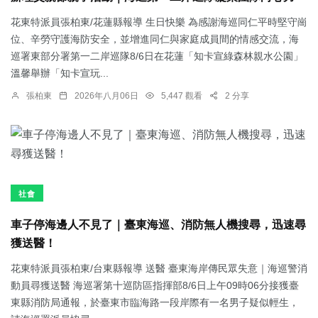
花東特派員張柏東/花蓮縣報導 生日快樂 為感謝海巡同仁平時堅守崗
位、辛勞守護海防安全，並增進同仁與家庭成員間的情感交流，海
巡署東部分署第一二岸巡隊8/6日在花蓮「知卡宣綠森林親水公園」
溫馨舉辦「知卡宣玩...
張柏東
2026年八月06日
5,447 觀看
2 分享
社會
車子停海邊人不見了｜臺東海巡、消防無人機搜尋，迅速尋
獲送醫！
花東特派員張柏東/台東縣報導 送醫 臺東海岸傳民眾失意｜海巡警消
動員尋獲送醫 海巡署第十巡防區指揮部8/6日上午09時06分接獲臺
東縣消防局通報，於臺東市臨海路一段岸際有一名男子疑似輕生，