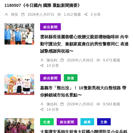
1180507《今日國內 國際 重點新聞摘要》
簡安
2026年八月07日
1,412 觀看
3 分享
綜合新聞
雲林縣長張麗善暖心致贈父親節禮物咖啡杯 向辛
勤守護治安、兼顧家庭責任的男性警察同仁 表達
誠摯感謝與祝福〜
陳信利
2026年八月06日
9,473 觀看
13 分享
綜合新聞
旅遊
嘉義市「熊出沒」！ 10隻新亮相大白熊領路 帶
你解鎖城市知名景點〜
陳信利
2026年八月06日
9,583 觀看
14 分享
社會
綜合新聞
健康
文教
大葉環安系師生前進大莊國小辦理防災小尖兵科