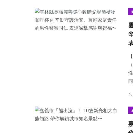
3
+
298
+
95
+
大陸
文教
農業
【
（
性
同
43
+
501
+
84
+
科技新知
社會
宗教