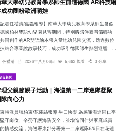
南華大學幼兒教育學系師生前進德國 AR科技繪
本成功圈粉歐洲萌娃
記者任禮清/嘉義報導】南華大學幼兒教育學系師生暑假
德國柏林雙語幼兒園見習期間，特別將陪伴臺灣偏鄉幼
共同創作的AR雙語繪本帶入當地幼兒園交流，透過數位
技結合專業說故事技巧，成功吸引德國師生熱烈迴響，...
任禮清
2026年八月06日
5,663 觀看
3 分享
綜合新聞
辦理父親節親子活動｜海巡第一二岸巡隊凝聚
團隊向心力
東特派員張柏東/花蓮縣報導 生日快樂 為感謝海巡同仁平
堅守崗位、辛勞守護海防安全，並增進同仁與家庭成員
的情感交流，海巡署東部分署第一二岸巡隊8/6日在花蓮