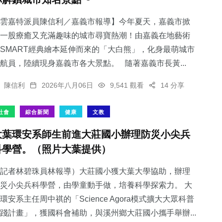
雲嘉特派員陳信利／嘉義市報導】今年夏天，嘉義市掀
一股療癒又充滿趣味的城市尋寶熱潮！由嘉義在地藝術
SMART經典繪本延伸而來的「大白熊」，化身最萌城市
航員，陸續現身嘉義市各大景點。 隨著嘉義市長黃...
陳信利
2026年八月06日
9,541 觀看
14 分享
社會
綜合新聞
健康
文教
大葉環安系師生前進大莊國小辦理防災小尖兵
科學營。（照片大葉提供）
記者林碧珠員林報導）大莊國小獲大葉大學協助，辦理
災小尖兵科學營，由學童動手做，培養科學探索力。 大
環安系主任周中祺的「Science Agora模式擴大大眾科普
踐計畫」，獲國科會補助，與溪州鄉大莊國小攜手舉辦...