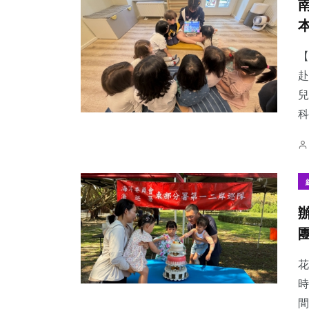
【
赴
兒
科
花
時
間