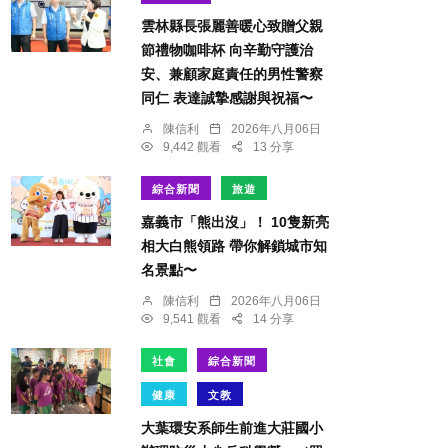
雲林縣長張麗善暖心致贈父親
節禮物咖啡杯 向辛勤守護治
安、兼顧家庭責任的男性警察
同仁 表達誠摯感謝與祝福〜
陳信利
2026年八月06日
9,442 觀看
13 分享
綜合新聞
旅遊
嘉義市「熊出沒」！ 10隻新亮
相大白熊領路 帶你解鎖城市知
名景點〜
陳信利
2026年八月06日
9,541 觀看
14 分享
社會
綜合新聞
健康
文教
大葉環安系師生前進大莊國小