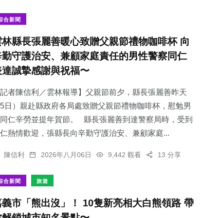
綜合新聞
雲林縣長張麗善暖心致贈父親節禮物咖啡杯 向
辛勤守護治安、兼顧家庭責任的男性警察同仁
270
+
表達誠摯感謝與祝福〜
健康
記者陳信利／雲林報導】父親節前夕，縣長張麗善昨天
5日）親赴縣政府各局處致贈父親節禮物咖啡杯，慰勉男
同仁辛勞並提年賀節。 縣長張麗善到達警察局時，受到
仁熱情歡迎，張縣長向辛勤守護治安、兼顧家庭...
陳信利
2026年八月06日
9,442 觀看
13 分享
綜合新聞
旅遊
嘉義市「熊出沒」！ 10隻新亮相大白熊領路 帶
你解鎖城市知名景點〜