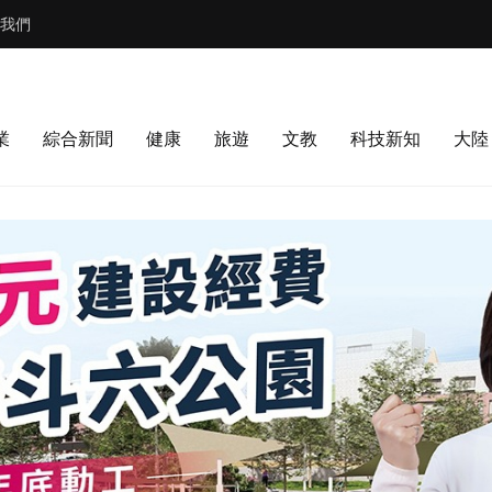
我們
業
綜合新聞
健康
旅遊
文教
科技新知
大陸