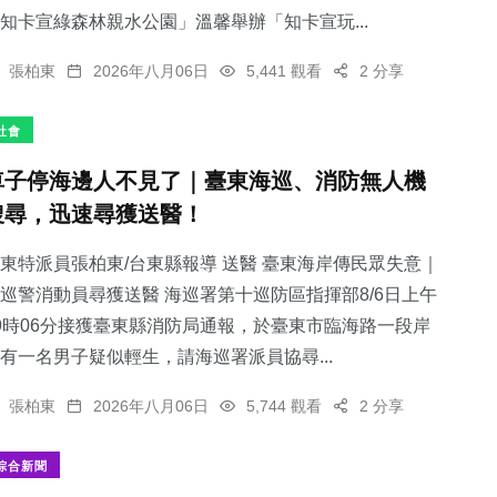
知卡宣綠森林親水公園」溫馨舉辦「知卡宣玩...
張柏東
2026年八月06日
5,441 觀看
2 分享
社會
車子停海邊人不見了｜臺東海巡、消防無人機
搜尋，迅速尋獲送醫！
東特派員張柏東/台東縣報導 送醫 臺東海岸傳民眾失意｜
巡警消動員尋獲送醫 海巡署第十巡防區指揮部8/6日上午
9時06分接獲臺東縣消防局通報，於臺東市臨海路一段岸
有一名男子疑似輕生，請海巡署派員協尋...
張柏東
2026年八月06日
5,744 觀看
2 分享
綜合新聞