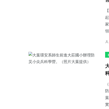
【
起
家
領
（
防
葉
實