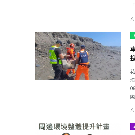
「
花
海
0
際