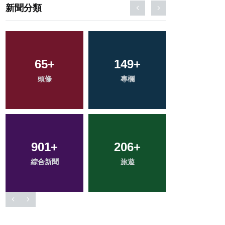
新聞分類
65
3
+
+
149
298
+
+
91
+
頭條
大陸
專欄
文教
農業
901
43
+
+
206
501
+
+
84
+
綜合新聞
科技新知
旅遊
社會
宗教