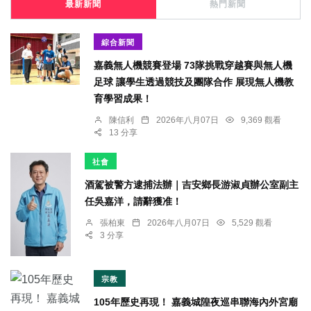
最新新聞
熱門新聞
綜合新聞
嘉義無人機競賽登場 73隊挑戰穿越賽與無人機
足球 讓學生透過競技及團隊合作 展現無人機教
育學習成果！
陳信利
2026年八月07日
9,369 觀看
13 分享
社會
酒駕被警方逮捕法辦｜吉安鄉長游淑貞辦公室副主
任吳嘉洋，請辭獲准！
張柏東
2026年八月07日
5,529 觀看
3 分享
宗教
105年歷史再現！ 嘉義城隍夜巡串聯海內外宮廟