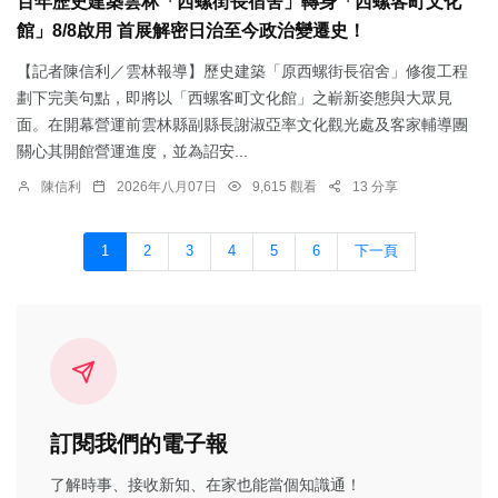
百年歷史建築雲林「西螺街長宿舍」轉身「西螺客町文化
館」8/8啟用 首展解密日治至今政治變遷史！
【記者陳信利／雲林報導】歷史建築「原西螺街長宿舍」修復工程
劃下完美句點，即將以「西螺客町文化館」之嶄新姿態與大眾見
面。在開幕營運前雲林縣副縣長謝淑亞率文化觀光處及客家輔導團
關心其開館營運進度，並為詔安...
陳信利
2026年八月07日
9,615 觀看
13 分享
1
2
3
4
5
6
下一頁
訂閱我們的電子報
了解時事、接收新知、在家也能當個知識通！