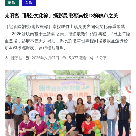
宗教
文教
克明宮「關公文化節」攝影展 彰顯南投13鄉鎮市之美
［記者陳朝枝/南投報導］南投縣竹山鎮克明宮關公文化節重頭戲
─「2026發現南投十三鄉鎮之美」攝影展徵件頒獎典禮，7日上午隆
重登場，縣府不僅大力補助，縣長許淑華也專程到場參觀並頒獎給
所有得獎攝影家。這項攝影展與...
陳朝枝
2026年八月07日
5,377 觀看
2 分享