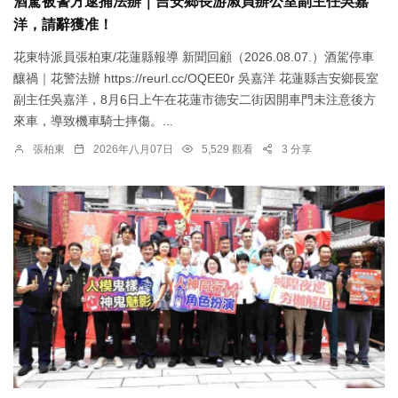
酒駕被警方逮捕法辦｜吉安鄉長游淑貞辦公室副主任吳嘉
洋，請辭獲准！
花東特派員張柏東/花蓮縣報導 新聞回顧（2026.08.07.）酒駕停車
釀禍｜花警法辦 https://reurl.cc/OQEE0r 吳嘉洋 花蓮縣吉安鄉長室
副主任吳嘉洋，8月6日上午在花蓮市德安二街因開車門未注意後方
來車，導致機車騎士摔傷。...
張柏東
2026年八月07日
5,529 觀看
3 分享