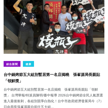
綜合新聞
健康
台中鍋烤節五大組別暫居第一名店揭曉 張峯源局長親貼
「領鮮獎」
台中鍋烤節五大組別暫居第一名店揭曉 張峯源局長親貼「領鮮
獎」 台灣華報/特派員陳明/臺中報導 2026台中鍋烤節全民人氣票選
進入最後衝刺，各組別競爭白熱化！台中市政府經濟發展局今（7）
日由局長張峯源親自前往五大組...