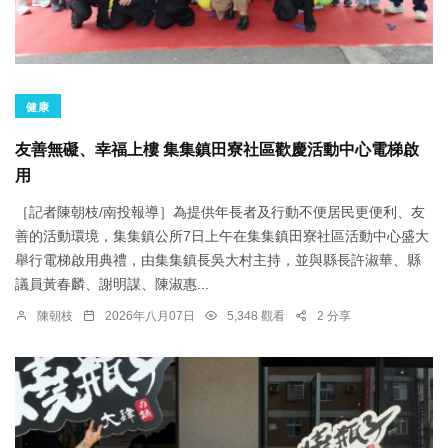
健康
友善無礙、幸福上樓 集集鎮田寮社區歡慶活動中心電梯啟
用
［記者陳朝枝/南投報導］為提供年長者及行動不便居民更便利、友
善的活動環境，集集鎮公所7日上午在集集鎮田寮社區活動中心盛大
舉行電梯啟用典禮，由集集鎮長吳大村主持，並與縣長許淑華、縣
議員黃春麟、謝明謀、陳淑惠...
陳朝枝
2026年八月07日
5,348 觀看
2 分享