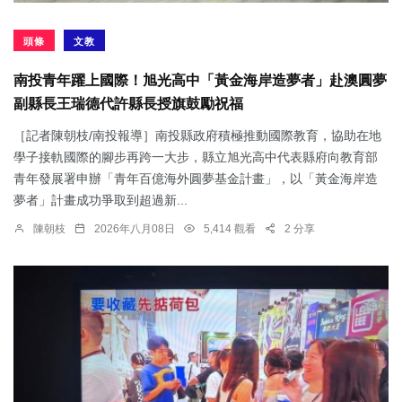
頭條
文教
南投青年躍上國際！旭光高中「黃金海岸造夢者」赴澳圓夢
副縣長王瑞德代許縣長授旗鼓勵祝福
［記者陳朝枝/南投報導］南投縣政府積極推動國際教育，協助在地
學子接軌國際的腳步再跨一大步，縣立旭光高中代表縣府向教育部
青年發展署申辦「青年百億海外圓夢基金計畫」，以「黃金海岸造
夢者」計畫成功爭取到超過新...
陳朝枝
2026年八月08日
5,414 觀看
2 分享