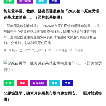
社會
綜合新聞
健康
文教
彰基董事長、牧師、醫療長受邀參加「2026都市原住民慢
速壘球邀請賽」。（照片彰基提供）
（記者周為政彰化報導）「2026都市原住民慢速壘球邀請賽」，彰
基醫學中心受邀在球場設置醫療救護站，除關心球員的身體健康
外，還由醫院健康促進團隊隊員到球場跟隨大會進行賽前暖身活
動。 父親節，彰基關懷原住民族...
周為政
2026年八月08日
5,450 觀看
3 分享
社會
農業
綜合新聞
健康
文教
父親節透早，陳素月到果菜市場向農友問安。（照片競選提
供）