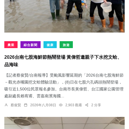
農業
綜合新聞
健康
旅遊
2026台南七股海鮮節熱鬧登場 黃偉哲邀親子下水挖文蛤、
品海味
【記者蔡俊賢/台南報導】受颱風影響延期的「2026台南七股海鮮節
－觀光赤嘴園挖文蛤體驗活動」，(8)日在七股六孔碼頭熱鬧登場，
吸引近1,500位民眾報名參加。台南市長黃偉哲、台江國家公園管理
處副處長賴宥甫、雲嘉南濱海國...
蔡俊賢
2026年八月08日
2,903 觀看
2 分享