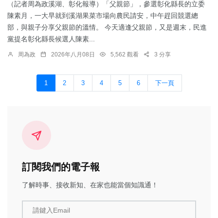
（記者周為政溪湖、彰化報導）「父親節」，參選彰化縣長的立委
陳素月，一大早就到溪湖果菜市場向農民請安，中午趕回競選總
部，與親子分享父親節的溫情。 今天適逢父親節，又是週末，民進
黨提名彰化縣長候選人陳素...
周為政
2026年八月08日
5,562 觀看
3 分享
1
2
3
4
5
6
下一頁
訂閱我們的電子報
了解時事、接收新知、在家也能當個知識通！
請鍵入Email