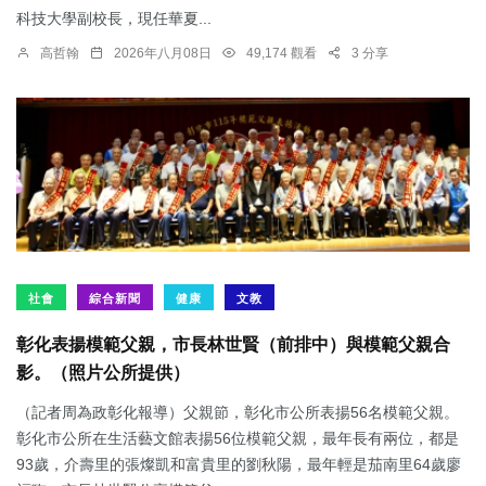
科技大學副校長，現任華夏...
高哲翰
2026年八月08日
49,174 觀看
3 分享
社會
綜合新聞
健康
文教
彰化表揚模範父親，市長林世賢（前排中）與模範父親合
影。（照片公所提供）
（記者周為政彰化報導）父親節，彰化市公所表揚56名模範父親。
彰化市公所在生活藝文館表揚56位模範父親，最年長有兩位，都是
93歲，介壽里的張燦凱和富貴里的劉秋陽，最年輕是茄南里64歲廖