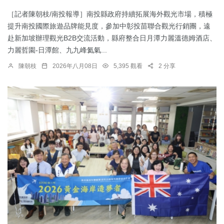
［記者陳朝枝/南投報導］南投縣政府持續拓展海外觀光市場，積極
提升南投國際旅遊品牌能見度，參加中彰投苗聯合觀光行銷團，遠
赴新加坡辦理觀光B2B交流活動，縣府整合日月潭力麗溫德姆酒店、
力麗哲園-日潭館、九九峰氦氣...
陳朝枝
2026年八月08日
5,395 觀看
2 分享