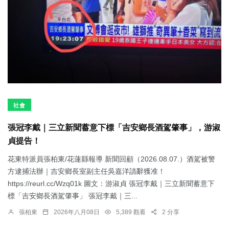
社會
張冠李戴｜三立新聞蓄意下標「吉安鄉長酒駕肇事」，游淑
貞提告！
花東特派員張柏東/花蓮縣報導 新聞回顧（2026.08.07.）酒駕被警
方逮捕法辦｜吉安鄉長室副主任吳嘉洋請辭獲准！
https://reurl.cc/Wzq01k 圖文：游淑貞 張冠李戴｜三立新聞蓄意下
標「吉安鄉長酒駕肇事」 張冠李戴｜三...
張柏東
2026年八月08日
5,389 觀看
2 分享