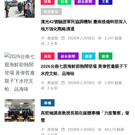
頭條
社會
綜合新聞
文教
科技新知
漢光42號驗證軍民協調機制 臺南後備幹部深入
地方強化戰略溝通
蔡俊賢
2026年八月08日
2,247 觀看
2 分享
農業
綜合新聞
健康
旅遊
2026台南七股海鮮節熱鬧登場 黃偉哲邀親子下
水挖文蛤、品海味
蔡俊賢
2026年八月08日
2,903 觀看
2 分享
專欄
高哲翰講座教授長期在媒體專欄「力挺警察」發
聲
高哲翰
2026年八月08日
49,174 觀看