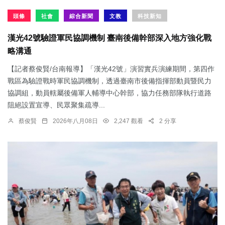
頭條
社會
綜合新聞
文教
科技新知
漢光42號驗證軍民協調機制 臺南後備幹部深入地方強化戰
略溝通
【記者蔡俊賢/台南報導】「漢光42號」演習實兵演練期間，第四作
戰區為驗證戰時軍民協調機制，透過臺南市後備指揮部動員暨民力
協調組，動員轄屬後備軍人輔導中心幹部，協力任務部隊執行道路
阻絕設置宣導、民眾聚集疏導...
蔡俊賢
2026年八月08日
2,247 觀看
2 分享