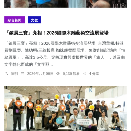
綜合新聞
文教
「鎮展三寶」亮相！2026國際木雕藝術交流展登場
「鎮展三寶」亮相！2026國際木雕藝術交流展登場 台灣華報/特派
員劉鳳瑩、陳聰明/三義報導 蜘蛛般盤踞展場、象徵創傷記憶的「情
緒異獸」，高達3.5公尺、穿梭現實與虛擬世界的「旅人」，以及由
文字轉化而成的「文字獸...
陳明
2026年八月06日
6,136 觀看
4 分享