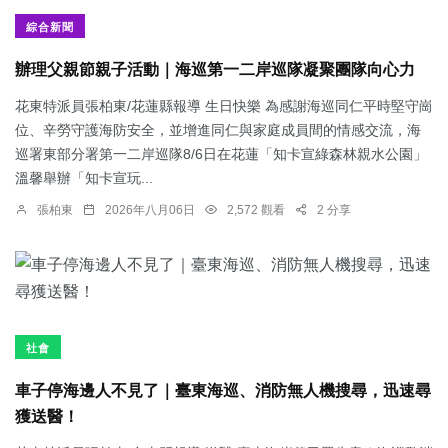
綜合新聞
辦理父親節親子活動｜海巡第一二岸巡隊凝聚團隊向心力
花東特派員張柏東/花蓮縣報導 生日快樂 為感謝海巡同仁平時堅守崗
位、辛勞守護海防安全，並增進同仁與家庭成員間的情感交流，海
巡署東部分署第一二岸巡隊8/6日在花蓮「知卡宣綠森林親水公園」
溫馨舉辦「知卡宣玩...
張柏東
2026年八月06日
2,572 觀看
2 分享
社會
車子停海邊人不見了｜臺東海巡、消防無人機搜尋，迅速尋
獲送醫！