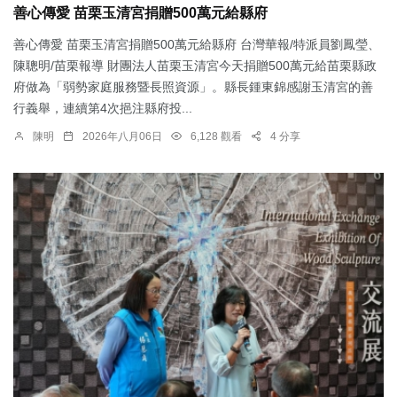
善心傳愛 苗栗玉清宮捐贈500萬元給縣府
善心傳愛 苗栗玉清宮捐贈500萬元給縣府 台灣華報/特派員劉鳳瑩、
陳聰明/苗栗報導 財團法人苗栗玉清宮今天捐贈500萬元給苗栗縣政
府做為「弱勢家庭服務暨長照資源」。縣長鍾東錦感謝玉清宮的善
行義舉，連續第4次挹注縣府投...
陳明
2026年八月06日
6,128 觀看
4 分享