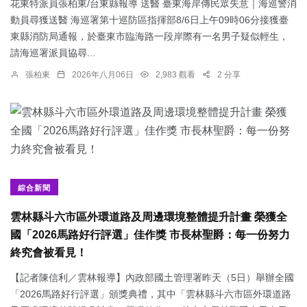
花東特派員張柏東/台東縣報導 送醫 臺東海岸傳民眾失意｜海巡警消
動員尋獲送醫 海巡署第十巡防區指揮部8/6日上午09時06分接獲臺
東縣消防局通報，於臺東市臨海路一段岸際有一名男子疑似輕生，
請海巡署派員協尋...
張柏東
2026年八月06日
2,983 觀看
2 分享
綜合新聞
雲林縣斗六市區外環道路及周邊環境整體提升計畫 榮獲全
國「2026馬路好行評選」佳作獎 市長林聖爵：每一份努力
終究會被看見！
【記者陳信利／雲林報導】內政部國土管理署昨天（5日）舉辦全國
「2026馬路好行評選」頒獎典禮，其中「雲林縣斗六市區外環道路