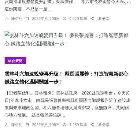
及周邊環境整體提升計畫」榮獲佳作。 斗六市長林聖爵今天表示，
這份榮耀，不只是一座...
陳信利
2026年八月06日
6,220 觀看
16 分享
綜合新聞
雲林斗六加速蛻變再升級！ 縣長張麗善：打造智慧新都心
鐵路立體化邁開關鍵一步！
【記者陳信利／雲林報導】雲林縣政府「2026縣政說明會」今天(6
日)前進斗六市，由縣長張麗善率領縣府團隊向鄉親報告近年建設成
果與未來施政藍圖。斗六廳會場湧入滿滿鄉親，座無虛席，共同關
心地方發展。 縣長張麗善強調...
陳信利
2026年八月06日
7,289 觀看
16 分享