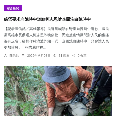
綜合新聞
綠營要求向陳時中道歉柯志恩嗆企圖洗白陳時中
【記者陳信銘／高雄報導】民進黨喊話在野黨向陳時中道歉。國民
黨高雄市長參選人柯志恩昨晚痛批，民進黨疫情期間對人民的傷痛
沒有反省，卻操作慈濟遭詐騙一式、企圖洗白陳時中，只會讓人民
更加憤怒。 柯志恩昨在...
陳信銘
2026年八月08日
31 觀看
0 分享