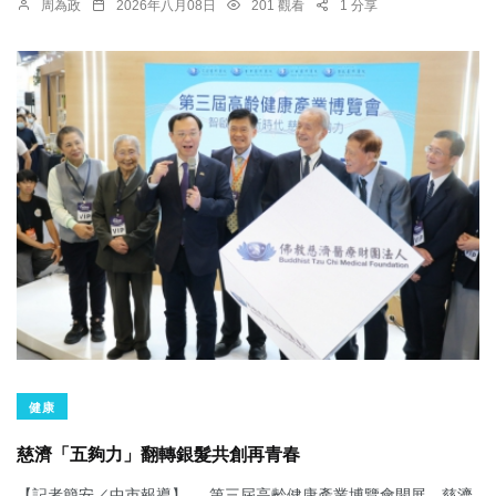
周為政
2026年八月08日
201 觀看
1 分享
健康
慈濟「五夠力」翻轉銀髮共創再青春
【記者簡安／中市報導】 第三屆高齡健康產業博覽會開展，慈濟