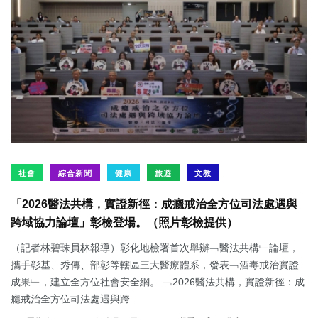
社會
綜合新聞
健康
旅遊
文教
「2026醫法共構，實證新徑：成癮戒治全方位司法處遇與
跨域協力論壇」彰檢登場。（照片彰檢提供）
（記者林碧珠員林報導）彰化地檢署首次舉辦﹁醫法共構﹂論壇，
攜手彰基、秀傳、部彰等轄區三大醫療體系，發表﹁酒毒戒治實證
成果﹂，建立全方位社會安全網。 ﹁2026醫法共構，實證新徑：成
癮戒治全方位司法處遇與跨...