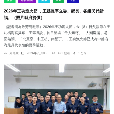
社會
綜合新聞
健康
旅遊
文教
2026年王功漁火節 ，王縣長率立委、鄉長、各級民代祈
福。（照片縣府提供）
（記者周為政芳苑報導）2026年王功漁火節，今（8）日父親節在王
功福海宮揭幕，王縣長說，首日登場「千人烤蚵」，人潮滿滿，場
面熱鬧。 「北貢寮、中王功、南墾丁」，王功漁火節已成為中部沿
海最具代表性的夏季活動，...
周為政
2026年八月08日
421 觀看
1 分享