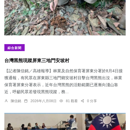
綜合新聞
台灣黑熊現蹤屏東三地門安坡村
【記者陳信銘／高雄報導】林業及自然保育署屏東分署於8月4日接
獲通報，有民眾在屏東縣三地門鄉安坡村目擊台灣黑熊出沒，林業
保育署屏東分署表示，近年台灣黑熊的活動範圍已逐漸向淺山靠
近，呼籲民眾若發現黑熊現蹤，務...
陳信銘
2026年八月08日
81 觀看
0 分享