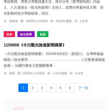
學校教授、警察大學教授兼主任，曾任台視《臺灣變色龍》評論
人、八大電視台《暗光鳥新聞》主持人，並歷任華夏科技大學、崇
右影藝科技大學副校長，現任...
高哲翰
2026年八月08日
49,094 觀看
3 分享
頭條
綜合新聞
旅遊
1150808《今日觀光旅遊新聞摘要》
《今日觀光旅遊新聞摘要》 2026年8月8日（星期六） 台灣華報編
輯部／綜合整理 ……………………………………… 1.​巴黎奧運後續
效應： 法國巴黎在大型國際賽事...
簡安
2026年八月08日
1,474 觀看
4 分享
1
2
3
4
5
6
下一頁