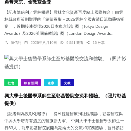
勇奪東京、倫敦雙金獎
【記者陳信利／雲林報導】雲林文化資產再度站上國際舞台！由雲
林縣政府策劃辦理的「築蹟眷影－2025雲林全國古蹟日流動藝術饗
宴」，近期接連榮獲2026日本東京設計獎（Tokyo Design
Awards）及2026英國倫敦設計獎（London Design Awards...
陳信利
2026年八月10日
9,551 觀看
16 分享
社會
綜合新聞
健康
文教
興大學士後醫學系師生至彰基醫院交流和體驗。（照片彰基
提供）
（記者周為政彰化報導）「從AI智慧醫療到社區義診，彰基醫院與
中興大學培育有溫度的醫療新力軍。 中興大學學士後醫學系師生一
行33人，前來彰基醫院展開為期兩天的交流和實務體驗，首日參訪