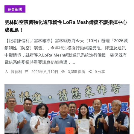
綜合新聞
雲林防空演習強化通訊韌性 LoRa Mesh備援不讓指揮中心
成孤島！
【記者陳信利／雲林報導】雲林縣政府今天（10日）辦理「2026城
鎮韌性（防空）演習」，今年特別模擬行動網路受阻、降速及通訊
中斷情境，縣府導入LoRa Mesh網狀通訊系統進行備援，確保既有
電信系統受損時重要訊息仍能傳遞，...
陳信利
2026年八月10日
3,355 觀看
9 分享