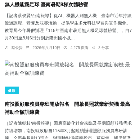
無人機能踢足球 臺南暑期8梯次體驗營
【記者蔡俊賢/台南報導】從AI、機器人到無人機，臺南市近年持續
透過課程、營隊及競賽活動，提供學生多元科技學習與實作機會。
教育局今年暑假辦理「115年臺南市暑期無人機足球體驗營」，自7
月30日至8月6日分別於隆田國小及...
蔡俊賢
2026年八月10日
4,275 觀看
3 分享
健康
南投照顧服務員專班開放報名 開啟長照就業新契機 最高
補助全額訓練費
［記者陳朝枝/南投報導］因應高齡化社會來臨及長期照顧服務需求
持續增加，南投縣政府自115年3月起陸續辦理照顧服務員專班訓
練，全縣共規劃13班次，辦訓地點涵蓋南投市、草屯鎮、埔里鎮及