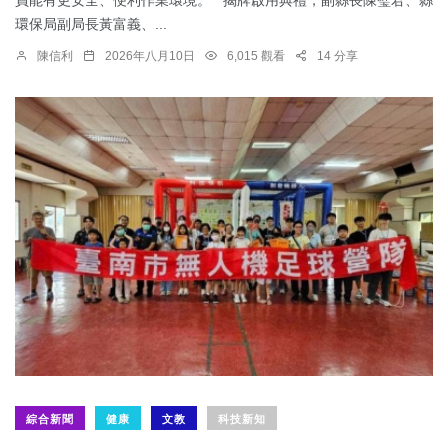
員能有更安全、便利作業環境。 揭牌啟用典禮，副縣長陳璧君、縣
環保局副局長黃富義、...
陳信利
2026年八月10日
6,015 觀看
14 分享
綜合新聞
健康
文教
科技新知