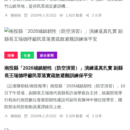
竹山鎮等地，提供民眾就近參訓機...
陳朝枝
2026年八月10日
1,925 觀看
2 分享
頭條
社會
綜合新聞
南投縣「2026城鎮韌性（防空演習）」演練逼真扎實 副縣
長王瑞德呼籲民眾落實疏散避難訓練保平安
［記者陳朝枝/南投報導］南投縣「2026城鎮韌性（防空演習）」10
日下午登場，副縣長王瑞德代表縣長許淑華親自主持，統裁部視導
行程由行政院數位發展部韌性建設司副司長陳坤中擔任指導官，國
防部全民防衛動員署譚維宗上校...
陳朝枝
2026年八月10日
5,328 觀看
2 分享