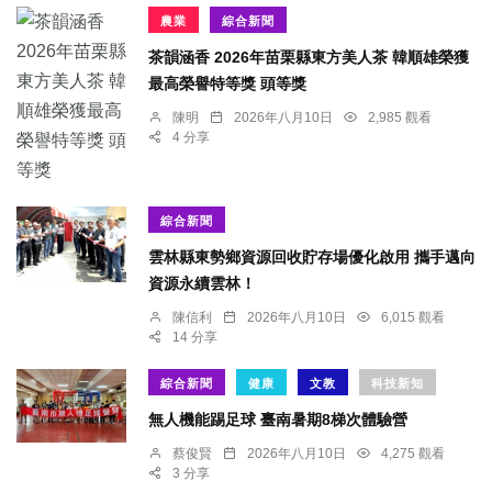
農業
綜合新聞
茶韻涵香 2026年苗栗縣東方美人茶 韓順雄榮獲
最高榮譽特等獎 頭等獎
陳明
2026年八月10日
2,985 觀看
4 分享
綜合新聞
雲林縣東勢鄉資源回收貯存場優化啟用 攜手邁向
資源永續雲林！
陳信利
2026年八月10日
6,015 觀看
14 分享
綜合新聞
健康
文教
科技新知
無人機能踢足球 臺南暑期8梯次體驗營
蔡俊賢
2026年八月10日
4,275 觀看
3 分享