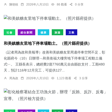
陳朝枝
2026年八月10日
86 觀看
0 分享
社會
綜合新聞
健康
旅遊
文教
和美鎮糖友里地下停車場動土。（照片縣府提供）
（記者周為政和美報導）改善和美鎮糖友里周邊停車空間不足，彰
化縣府今（10）日辦理﹁和美衛福大樓旁地下停車場工程動土儀
式﹂。 王縣長表示，總經費2億7760萬元全由縣款支付，工期480
天，預計116年12月完工，可提供127...
周為政
2026年八月10日
1,123 觀看
3 分享