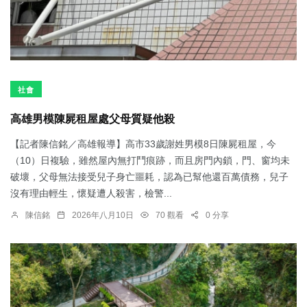
社會
高雄男模陳屍租屋處父母質疑他殺
【記者陳信銘／高雄報導】高市33歲謝姓男模8日陳屍租屋，今
（10）日複驗，雖然屋內無打鬥痕跡，而且房門內鎖，門、窗均未
破壞，父母無法接受兒子身亡噩耗，認為已幫他還百萬債務，兒子
沒有理由輕生，懷疑遭人殺害，檢警...
陳信銘
2026年八月10日
70 觀看
0 分享