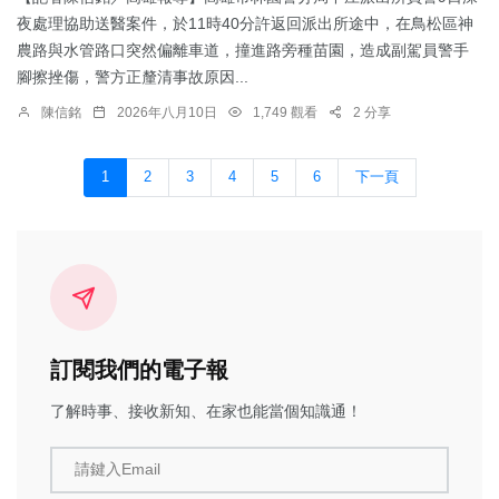
夜處理協助送醫案件，於11時40分許返回派出所途中，在鳥松區神
農路與水管路口突然偏離車道，撞進路旁種苗園，造成副駕員警手
腳擦挫傷，警方正釐清事故原因...
陳信銘
2026年八月10日
1,749 觀看
2 分享
1
2
3
4
5
6
下一頁
訂閱我們的電子報
了解時事、接收新知、在家也能當個知識通！
請鍵入Email