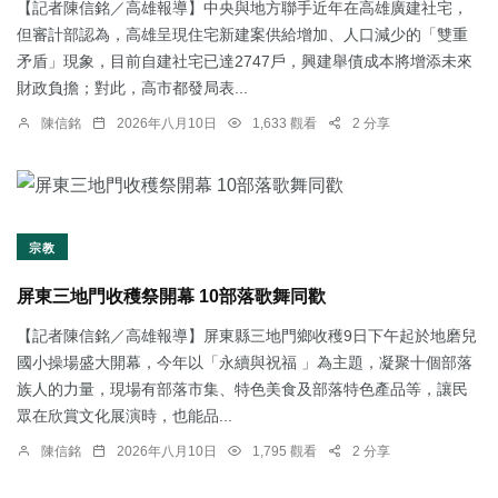
【記者陳信銘／高雄報導】中央與地方聯手近年在高雄廣建社宅，
但審計部認為，高雄呈現住宅新建案供給增加、人口減少的「雙重
矛盾」現象，目前自建社宅已達2747戶，興建舉債成本將增添未來
財政負擔；對此，高市都發局表...
陳信銘
2026年八月10日
1,633 觀看
2 分享
宗教
屏東三地門收穫祭開幕 10部落歌舞同歡
【記者陳信銘／高雄報導】屏東縣三地門鄉收穫9日下午起於地磨兒
國小操場盛大開幕，今年以「永續與祝福 」為主題，凝聚十個部落
族人的力量，現場有部落市集、特色美食及部落特色產品等，讓民
眾在欣賞文化展演時，也能品...
陳信銘
2026年八月10日
1,795 觀看
2 分享