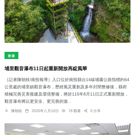
旅遊
埔里觀音瀑布11日起重新開放再綻風華
［記者陳朝枝/南投報導］入口位於南投縣台14線埔霧公路指標約64
公里處的埔里鎮觀音瀑布，歷經風災重創及多年封閉整修後，縣府
積極完善災害復建及環境整備，將於115年8月11日正式重新開放，
觀音瀑布將以更安全、更完善的遊...
陳朝枝
2026年八月10日
78 觀看
0 分享