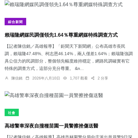
綜合新聞
賴瑞隆網媒民調僅領先1.64％尊重網媒特殊調查方式
【記者陳信銘／高雄報導】「鉅聞天下新聞網」公布高雄市長民
調，賴瑞隆47.48%、柯志恩46.14%，兩人僅差1.64%；賴瑞隆強調
具公信力的民調部分，整個領先幅度維持穩定，網路民調確實有它
特殊的調查方式，這部分充分尊重。 &n...
陳信銘
2026年八月10日
1,707 觀看
2 分享
社會
高雄警車深夜自撞種苗園一員警擦挫傷送醫
【記者陳信銘／高雄報導】高雄市林園警分局中庄派出所員警9日深