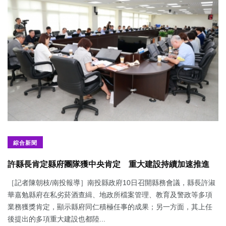
綜合新聞
許縣長肯定縣府團隊獲中央肯定 重大建設持續加速推進
［記者陳朝枝/南投報導］南投縣政府10日召開縣務會議，縣長許淑
華嘉勉縣府在私劣菸酒查緝、地政所檔案管理、教育及警政等多項
業務獲獎肯定，顯示縣府同仁積極任事的成果；另一方面，其上任
後提出的多項重大建設也都陸...