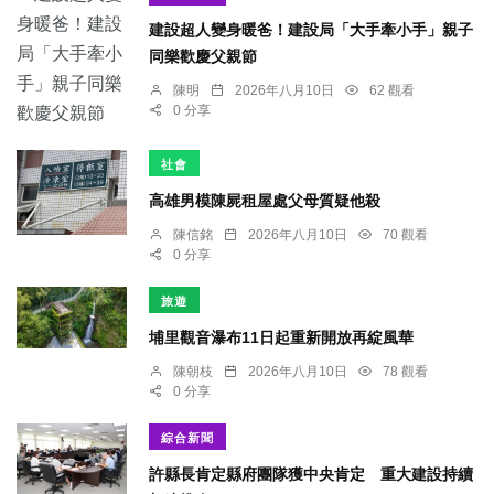
建設超人變身暖爸！建設局「大手牽小手」親子
同樂歡慶父親節
陳明
2026年八月10日
62 觀看
0 分享
社會
高雄男模陳屍租屋處父母質疑他殺
陳信銘
2026年八月10日
70 觀看
0 分享
旅遊
埔里觀音瀑布11日起重新開放再綻風華
陳朝枝
2026年八月10日
78 觀看
0 分享
綜合新聞
許縣長肯定縣府團隊獲中央肯定 重大建設持續