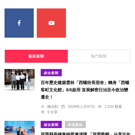
最新新聞
熱門新聞
綜合新聞
百年歷史建築雲林「西螺街長宿舍」轉身「西螺
客町文化館」8/8啟用 首展解密日治至今政治變
遷史！
陳信利
2026年八月07日
2,534 觀看
9 分享
綜合新聞
科技新知
苗栗縣長鍾東錦受邀演講 「苗栗甦醒」分享近年