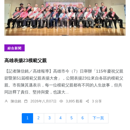
綜合新聞
​高雄表揚23模範父親
【記者陳信銘／高雄報導】高雄市今（7）日舉辦「115年慶祝父親
節暨第51屆模範父親表揚大會」，公開表揚23位來自各區的模範父
親。市長陳其邁表示，每一位模範父親都有不同的人生故事，但共
同詮釋了責任、堅持與愛，也讓大...
陳信銘
2026年八月07日
3,895 觀看
3 分享
1
2
3
4
5
6
下一頁