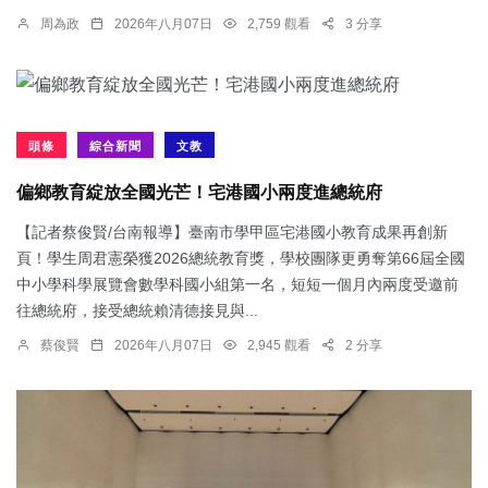
周為政
2026年八月07日
2,759 觀看
3 分享
頭條
綜合新聞
文教
偏鄉教育綻放全國光芒！宅港國小兩度進總統府
【記者蔡俊賢/台南報導】臺南市學甲區宅港國小教育成果再創新
頁！學生周君憲榮獲2026總統教育獎，學校團隊更勇奪第66屆全國
中小學科學展覽會數學科國小組第一名，短短一個月內兩度受邀前
往總統府，接受總統賴清德接見與...
蔡俊賢
2026年八月07日
2,945 觀看
2 分享