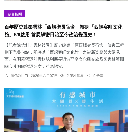
綜合新聞
百年歷史建築雲林「西螺街長宿舍」轉身「西螺客町文化
館」8/8啟用 首展解密日治至今政治變遷史！
【記者陳信利／雲林報導】歷史建築「原西螺街長宿舍」修復工程
劃下完美句點，即將以「西螺客町文化館」之嶄新姿態與大眾見
面。在開幕營運前雲林縣副縣長謝淑亞率文化觀光處及客家輔導團
關心其開館營運進度，並為詔安...
陳信利
2026年八月07日
2,534 觀看
9 分享