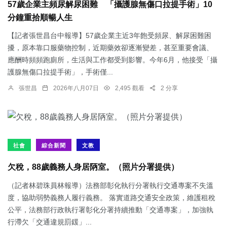
57歲企業主頻尿解尿困難 「攝護腺無傷口拉提手術」10
分鐘重拾順暢人生
【記者張世昌台中報導】57歲企業主近3年飽受頻尿、解尿困難困
擾，原本靠口服藥物控制，近期藥效卻逐漸變差，甚至重要會議、
應酬時頻頻跑廁所，生活與工作都受到影響。今年6月，他接受「攝
護腺無傷口拉提手術」，手術僅...
張世昌
2026年八月07日
2,495 觀看
2 分享
社會
綜合新聞
文教
欠稅，88歲義務人身居陃室。（照片分署提供）
（記者林碧珠員林報導）法務部彰化執行分署執行交通專案不失溫
度，協助弱勢義務人履行義務。 落實道路交通安全政策，維護租稅
公平，法務部行政執行署彰化分署持續推動「交通專案」，加強執
行滯欠「交通違規罰鍰」...