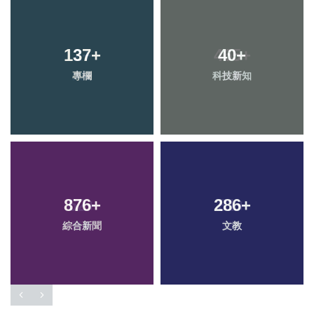
137
+
40
+
專欄
科技新知
876
+
286
+
綜合新聞
文教