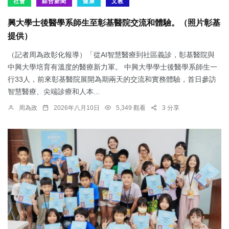
社會
綜合新聞
健康
文教
興大學士後醫學系師生至彰基醫院交流和體驗。（照片彰基
提供）
（記者周為政彰化報導）「從AI智慧醫療到社區義診，彰基醫院與
中興大學培育有溫度的醫療新力軍。 中興大學學士後醫學系師生一
行33人，前來彰基醫院展開為期兩天的交流和實務體驗，首日參訪
智慧醫療、尖端診療和人本...
周為政
2026年八月10日
5,349 觀看
3 分享