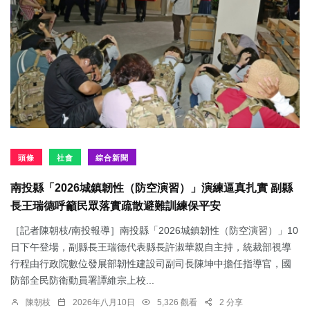
頭條
社會
綜合新聞
南投縣「2026城鎮韌性（防空演習）」演練逼真扎實 副縣
長王瑞德呼籲民眾落實疏散避難訓練保平安
［記者陳朝枝/南投報導］南投縣「2026城鎮韌性（防空演習）」10
日下午登場，副縣長王瑞德代表縣長許淑華親自主持，統裁部視導
行程由行政院數位發展部韌性建設司副司長陳坤中擔任指導官，國
防部全民防衛動員署譚維宗上校...
陳朝枝
2026年八月10日
5,326 觀看
2 分享