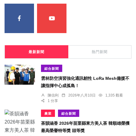
最新新聞
熱門新聞
綜合新聞
雲林防空演習強化通訊韌性 LoRa Mesh備援不
讓指揮中心成孤島！
陳信利
2026年八月10日
1,335 觀看
1 分享
農業
綜合新聞
茶韻涵香 2026年苗栗縣東方美人茶 韓順雄榮獲
最高榮譽特等獎 頭等獎