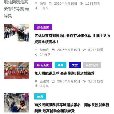
陳明
2026年八月10日
1,583 觀看
1 分享
綜合新聞
雲林縣東勢鄉資源回收貯存場優化啟用 攜手邁向
資源永續雲林！
陳信利
2026年八月10日
5,072 觀看
14 分享
綜合新聞
健康
文教
科技新知
無人機能踢足球 臺南暑期8梯次體驗營
蔡俊賢
2026年八月10日
3,853 觀看
3 分享
健康
南投照顧服務員專班開放報名 開啟長照就業新
契機 最高補助全額訓練費