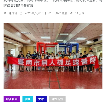
員能有更安全、便利作業環境。 揭牌啟用典禮，副縣長陳璧君、縣
環保局副局長黃富義、...
陳信利
2026年八月10日
5,072 觀看
14 分享
綜合新聞
健康
文教
科技新知