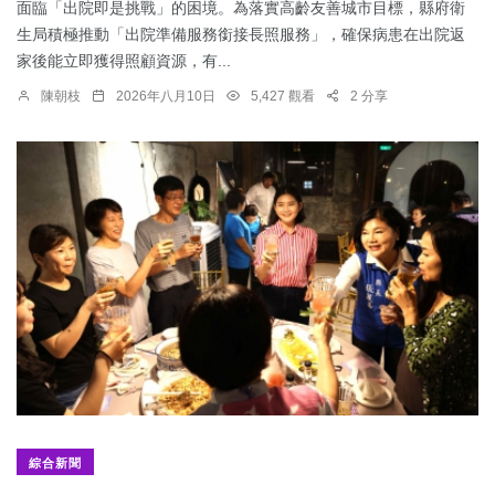
面臨「出院即是挑戰」的困境。為落實高齡友善城市目標，縣府衛
生局積極推動「出院準備服務銜接長照服務」，確保病患在出院返
家後能立即獲得照顧資源，有...
陳朝枝
2026年八月10日
5,427 觀看
2 分享
綜合新聞