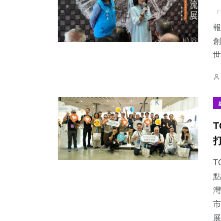
「
報
創
世
89
+
63
+
273
+
文教
旅遊
綜合新聞
81
+
45
+
19
+
健康
專欄
頭條
T
點
灣
市
展