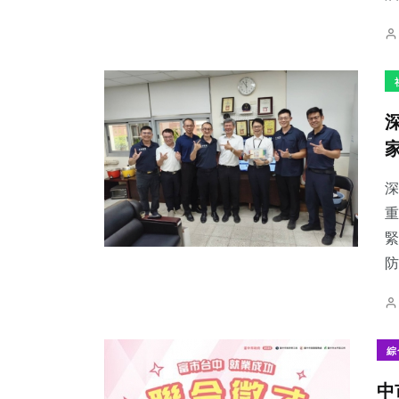
深
重
緊
防
綜
中