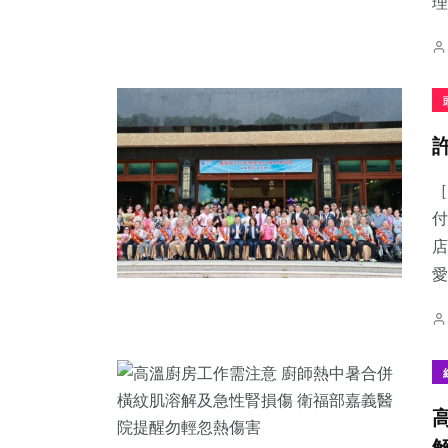
理.
［
付
店
愛