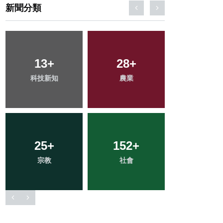
新聞分類
89
+
62
+
273
+
文教
旅遊
綜合新聞
81
+
45
+
19
+
健康
專欄
頭條