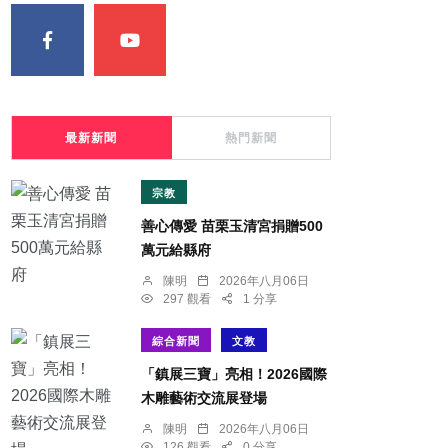
最新新聞
熱門新聞
宗教
善心傳愛 苗栗玉清宮捐贈500
萬元給縣府
陳明
2026年八月06日
297 觀看
1 分享
綜合新聞
文教
「鎮展三寶」亮相！2026國際
木雕藝術交流展登場
陳明
2026年八月06日
126 觀看
0 分享