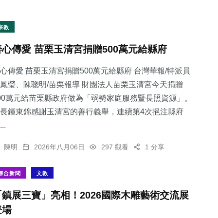
宗教
善心傳愛 苗栗玉清宮捐贈500萬元給縣府
心傳愛 苗栗玉清宮捐贈500萬元給縣府 台灣華報/特派員
鳳瑩、陳聰明/苗栗報導 財團法人苗栗玉清宮今天捐贈
00萬元給苗栗縣政府做為「弱勢家庭服務暨長照資源」。
長鍾東錦感謝玉清宮的善行義舉，連續第4次挹注縣府
..
陳明
2026年八月06日
297 觀看
1 分享
綜合新聞
文教
「鎮展三寶」亮相！2026國際木雕藝術交流展
登場