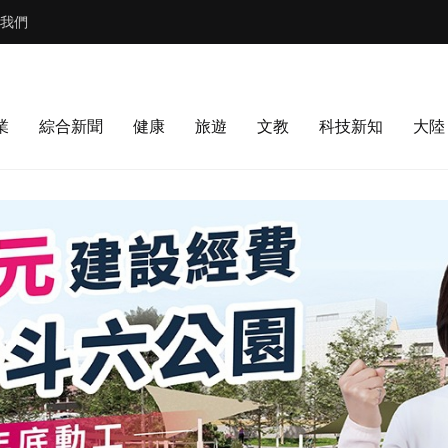
我們
業
綜合新聞
健康
旅遊
文教
科技新知
大陸