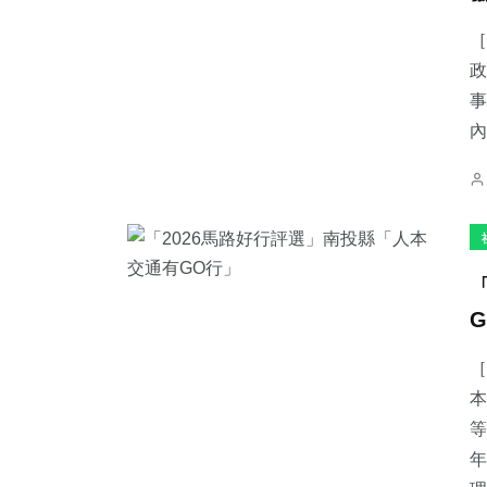
［
政
事
內
［
本
等
年