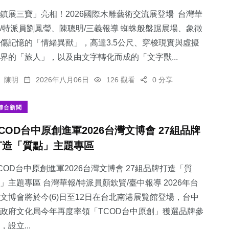
鎮展三寶」亮相！2026國際木雕藝術交流展登場 台灣華
/特派員劉鳳瑩、陳聰明/三義報導 蜘蛛般盤踞展場、象徵
傷記憶的「情緒異獸」，高達3.5公尺、穿梭現實與虛擬
界的「旅人」，以及由文字轉化而成的「文字獸...
0
+
13
+
28
+
陳明
2026年八月06日
126 觀看
0 分享
大陸
科技新知
農業
綜合新聞
TCOD台中原創進軍2026台灣文博會 27組品牌
打造「質點」主題專區
25
+
152
+
宗教
社會
COD台中原創進軍2026台灣文博會 27組品牌打造「質
」主題專區 台灣華報/特派員顏欽賢/臺中報導 2026年台
文博會將於今(6)日至12日在台北南港展覽館登場，台中
政府文化局今年再度率領「TCOD台中原創」獲選品牌參
，設立...