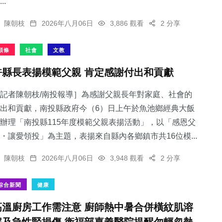
..
陳朝枝
2026年八月06日
3,886 觀看
2 分享
頭條
社會
文教
許縣長表揚模範父親 肯定感謝付出和貢獻
記者陳朝枝/南投報導］為感謝父親長年對家庭、社會的
出和貢獻，南投縣政府今（6）日上午於魚池鄉經典大飯
辦理「南投縣115年度模範父親表揚活動」，以「感恩父
・讓愛領投」為主題，表揚來自縣內各鄉鎮市共16位模...
陳朝枝
2026年八月06日
3,948 觀看
2 分享
綜合新聞
健康
高溫廚房工作需注意 廚師熱中暑合併橫紋肌溶