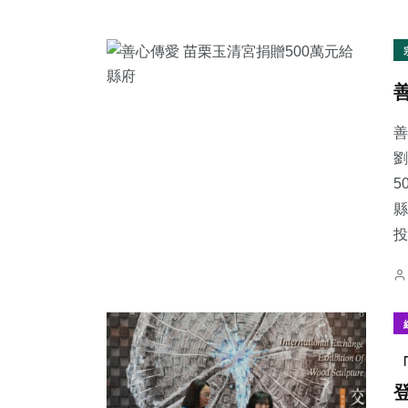
善
劉
5
縣
投.