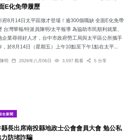
面E化免帶履歷
市府8月14日太平區徵才登場！逾300個職缺 全面E化免帶
歷 台灣華報/特派員陳明/太平報導 為協助市民順利就業、
地企業尋得好人才，台中市政府勞工局與太平區公所攜手
作，於8月14日（星期五）上午10點至下午1點在太平...
陳明
2026年八月06日
3,597 觀看
5 分享
綜合新聞
許縣長出席南投縣地政士公會會員大會 勉公私
協力防堵詐騙