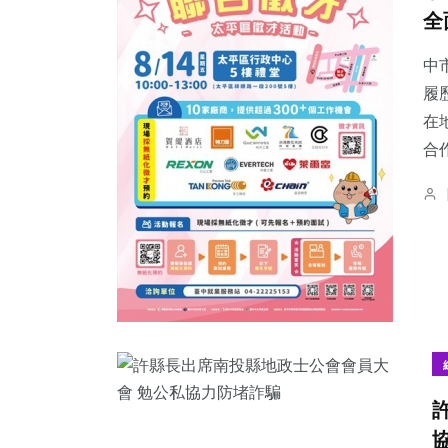
全
中
履
在
合