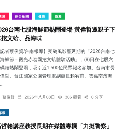
農業
綜合新聞
健康
旅遊
2026台南七股海鮮節熱鬧登場 黃偉哲邀親子下
水挖文蛤、品海味
記者蔡俊賢/台南報導】受颱風影響延期的「2026台南七
海鮮節－觀光赤嘴園挖文蛤體驗活動」，(8)日在七股六
碼頭熱鬧登場，吸引近1,500位民眾報名參加。台南市長
偉哲、台江國家公園管理處副處長賴宥甫、雲嘉南濱海
..
蔡俊賢
2026年八月08日
306 觀看
0 分享
專欄
高哲翰講座教授長期在媒體專欄「力挺警察」