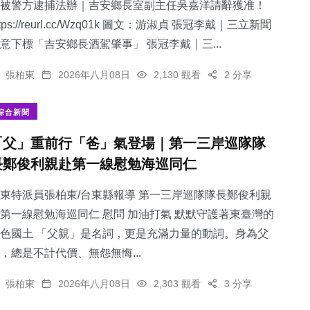
被警方逮捕法辦｜吉安鄉長室副主任吳嘉洋請辭獲准！
ttps://reurl.cc/Wzq01k 圖文：游淑貞 張冠李戴｜三立新聞
意下標「吉安鄉長酒駕肇事」 張冠李戴｜三...
張柏東
2026年八月08日
2,130 觀看
2 分享
綜合新聞
「父」重前行「爸」氣登場｜第一三岸巡隊隊
長鄭俊利親赴第一線慰勉海巡同仁
東特派員張柏東/台東縣報導 第一三岸巡隊隊長鄭俊利親
第一線慰勉海巡同仁 慰問 加油打氣 默默守護著東臺灣的
色國土 「父親」是名詞，更是充滿力量的動詞。身為父
，總是不計代價、無怨無悔...
張柏東
2026年八月08日
2,303 觀看
3 分享