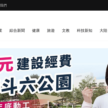
我們
業
綜合新聞
健康
旅遊
文教
科技新知
大陸