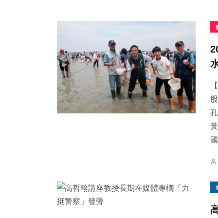
【
股
孔
黃
國.