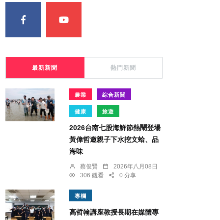
最新新聞
熱門新聞
農業
綜合新聞
健康
旅遊
2026台南七股海鮮節熱鬧登場
黃偉哲邀親子下水挖文蛤、品
海味
蔡俊賢
2026年八月08日
306 觀看
0 分享
專欄
高哲翰講座教授長期在媒體專