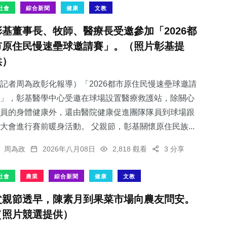
社會
綜合新聞
健康
文教
彰基董事長、牧師、醫療長受邀參加「2026都
市原住民慢速壘球邀請賽」。（照片彰基提
供）
記者周為政彰化報導）「2026都市原住民慢速壘球邀請
」，彰基醫學中心受邀在球場設置醫療救護站，除關心
員的身體健康外，還由醫院健康促進團隊隊員到球場跟
大會進行賽前暖身活動。 父親節，彰基關懷原住民族...
周為政
2026年八月08日
2,818 觀看
3 分享
社會
農業
綜合新聞
健康
文教
父親節透早，陳素月到果菜市場向農友問安。
（照片競選提供）