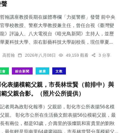
發聲
哲翰講座教授長期在媒體專欄「力挺警察」發聲 前中央
官學校教授、警察大學教授兼主任，曾任台視《臺灣變
龍》評論人、八大電視台《暗光鳥新聞》主持人，並歷
91
+
26
+
181
+
華夏科技大學、崇右影藝科技大學副校長，現任華夏...
專欄
科技新知
文教
高哲翰
2026年八月08日
49,159 觀看
3 分享
社會
綜合新聞
健康
文教
彰化表揚模範父親，市長林世賢（前排中）與
56
+
303
+
模範父親合影。（照片公所提供）
農業
社會
記者周為政彰化報導）父親節，彰化市公所表揚56名模
父親。 彰化市公所在生活藝文館表揚56位模範父親，最
長有兩位，都是93歲，介壽里的張燦凱和富貴里的劉秋
，最年輕是茄南里64歲廖福臨，市長林世賢分享模範父...