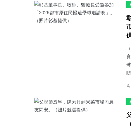
（
賽
球
隨