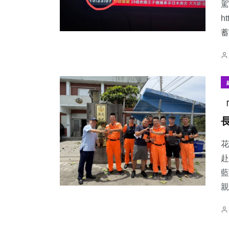
駕
h
蓄
花
赴
藍
親