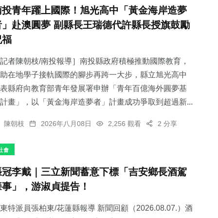
南投青年躍上國際！旭光高中「黃金海岸造夢
者」赴澳圓夢 副縣長王瑞德代許縣長授旗鼓勵
祝福
記者陳朝枝/南投報導］南投縣政府積極推動國際教育，
助在地學子接軌國際的腳步再跨一大步，縣立旭光高中
表縣府向教育部青年發展署申辦「青年百億海外圓夢基
計畫」，以「黃金海岸造夢者」計畫成功爭取到超過新...
陳朝枝
2026年八月08日
2,256 觀看
2 分享
社會
張冠李戴｜三立新聞蓄意下標「吉安鄉長酒駕
肇事」，游淑貞提告！
東特派員張柏東/花蓮縣報導 新聞回顧（2026.08.07.）酒