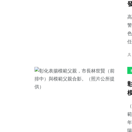
高
警
色
546
+
51
+
126
+
任
綜合新聞
宗教
旅遊
39
+
1
+
162
+
頭條
大陸
健康
（
範
年
陽