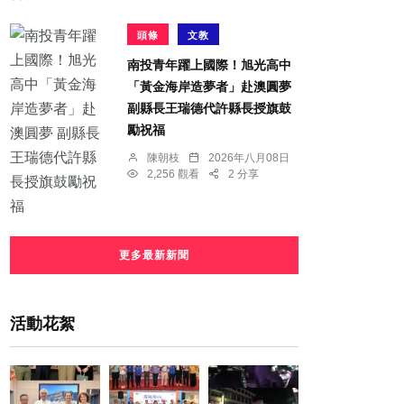
頭條
文教
南投青年躍上國際！旭光高中
「黃金海岸造夢者」赴澳圓夢
副縣長王瑞德代許縣長授旗鼓
勵祝福
陳朝枝
2026年八月08日
2,256 觀看
2 分享
更多最新新聞
活動花絮