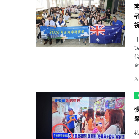
［
協
代
金
花