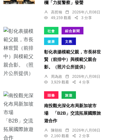
欄「力挺警察」發聲
高哲翰
2026年八月08日
49,159 觀看
3 分享
社會
綜合新聞
健康
文教
彰化表揚模範父親，市長林世
賢（前排中）與模範父親合
影。（照片公所提供）
周為政
2026年八月08日
3,929 觀看
4 分享
頭條
旅遊
南投觀光深化布局新加坡市
場 「B2B」交流拓展國際旅
遊合作
陳朝枝
2026年八月08日
2,160 觀看
2 分享