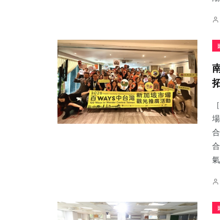
［
場
合
合
氣.