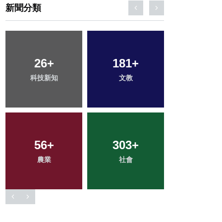
新聞分類
552
+
54
+
124
+
綜合新聞
宗教
旅遊
39
+
1
+
162
+
頭條
大陸
健康