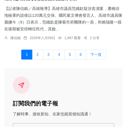
【記者陳信銘／高雄報導】高雄市議員范織欽疑涉貪瀆案，遭橋頭
地檢署約談後以120萬元交保。國民黨文傳會發言人、高雄市議員陳
麗娜今（9）日表示，范織欽是陳菊市府團隊的一員，和賴瑞隆一樣
在後期被安排轉任民代，其餘...
陳信銘
2026年八月09日
1,997 觀看
2 分享
1
2
3
4
5
6
下一頁
訂閱我們的電子報
了解時事、接收新知、在家也能當個知識通！