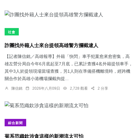
社會
詐團找外籍人士來台提領高雄警方攔截逮人
【記者陳信銘／高雄報導】外籍「快閃」車手犯案愈來愈密集，高
雄左營分局自今年6月底起至7月底，已累計查獲4名外籍提領車手，
其中3人於提領現場當場查獲，另1人則在準備搭機離境時，經跨機
關合作於高雄小港機場攔截拘提...
陳信銘
2026年八月09日
2,728 觀看
2 分享
綜合新聞
菊系范織欽涉貪這樣的新潮流太可怕