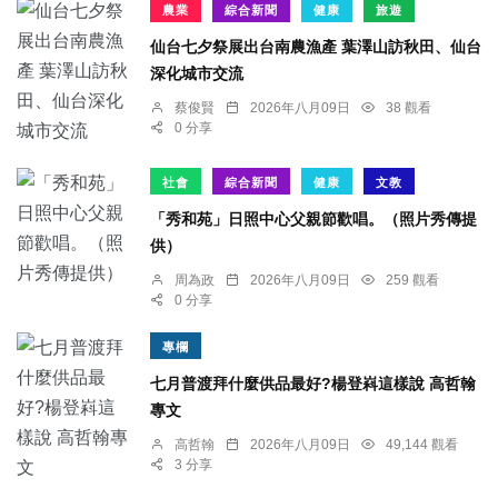
農業
綜合新聞
健康
旅遊
仙台七夕祭展出台南農漁產 葉澤山訪秋田、仙台
深化城市交流
蔡俊賢
2026年八月09日
38 觀看
0 分享
社會
綜合新聞
健康
文教
「秀和苑」日照中心父親節歡唱。（照片秀傳提
供）
周為政
2026年八月09日
259 觀看
0 分享
專欄
七月普渡拜什麼供品最好?楊登嵙這樣說 高哲翰
專文
高哲翰
2026年八月09日
49,144 觀看
3 分享