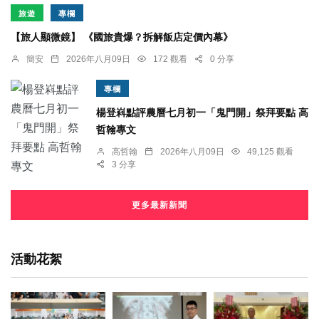
旅遊
專欄
【旅人顯微鏡】 《國旅貴爆？拆解飯店定價內幕》
簡安
2026年八月09日
172 觀看
0 分享
專欄
楊登嵙點評農曆七月初一「鬼門開」祭拜要點 高
哲翰專文
高哲翰
2026年八月09日
49,125 觀看
3 分享
更多最新新聞
活動花絮