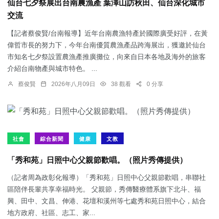
仙台七夕祭展出台南農漁產 葉澤山訪秋田、仙台深化城市
交流
【記者蔡俊賢/台南報導】近年台南農漁特產於國際廣受好評，在黃
偉哲市長的努力下，今年台南優質農漁產品跨海展出，獲邀於仙台
市知名七夕祭設置農漁產推廣攤位，向來自日本各地及海外的旅客
介紹台南物產與城市特色。 ...
蔡俊賢
2026年八月09日
38 觀看
0 分享
社會
綜合新聞
健康
文教
「秀和苑」日照中心父親節歡唱。（照片秀傳提供）
（記者周為政彰化報導）「秀和苑」日照中心父親節歡唱，串聯社
區陪伴長輩共享幸福時光。 父親節，秀傳醫療體系旗下北斗、福
興、田中、文昌、伸港、花壇和溪州等七處秀和苑日照中心，結合
地方政府、社區、志工、家...