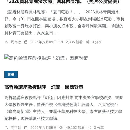
「2026員林青商潑水節」圓林園登場。（照片公所提供）
（記者林碧珠員林報導）「夏日狂歡！」，「2026員林青商潑水
節」今（9）日在圓林園登場，數百名大小朋友到場戲水狂歡，市長
賴致富一身玩水打扮，與小朋友打水戰，全場嗨到最高潮。 承辦的
員林青商會指出，炎炎夏日，...
周為政
2026年八月09日
2,335 觀看
3 分享
專欄
高哲翰講座教授點評「幻謊」因應對策
高哲翰講座教授點評「幻謊」因應對策 前中央警官學校教授、警察
大學教授兼主任，曾任台視《臺灣變色龍》評論人、八大電視台
《暗光鳥新聞》主持人，並歷任華夏科技大學、崇右影藝科技大學
副校長，現任華夏科技大學講...
高哲翰
2026年八月09日
49,152 觀看
3 分享