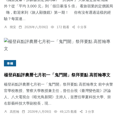
外？從「平均 3,000 元」到「假日暴漲 5 倍」 看旅宿業的定價困局
嗨，歡迎來到《旅人顯微鏡》第一期！ 你有沒有遇過這樣的經
驗？每當連...
簡安
2026年八月09日
172 觀看
0 分享
專欄
楊登嵙點評農曆七月初一「鬼門開」祭拜要點 高哲翰專文
楊登嵙點評農曆七月初一「鬼門開」祭拜要點 高哲翰專文 前中央警
官學校教授、警察大學教授兼主任，曾任台視《臺灣變色龍》評論
人、八大電視台《暗光鳥新聞》主持人，並歷任華夏科技大學、崇
右影藝科技大學副校長，現...
高哲翰
2026年八月09日
49,125 觀看
3 分享