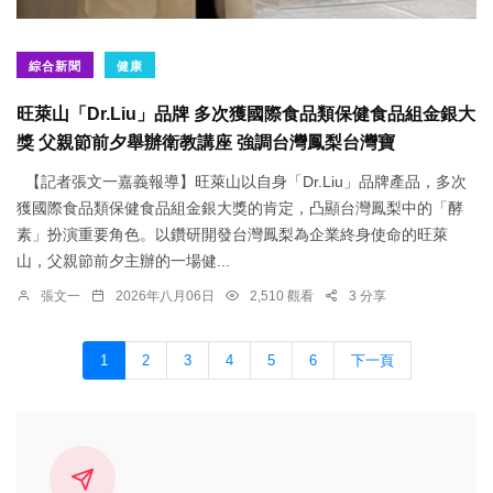
綜合新聞
健康
旺萊山「Dr.Liu」品牌 多次獲國際食品類保健食品組金銀大
獎 父親節前夕舉辦衛教講座 強調台灣鳳梨台灣寶
【記者張文一嘉義報導】旺萊山以自身「Dr.Liu」品牌產品，多次
獲國際食品類保健食品組金銀大獎的肯定，凸顯台灣鳳梨中的「酵
素」扮演重要角色。以鑽研開發台灣鳳梨為企業終身使命的旺萊
山，父親節前夕主辦的一場健...
張文一
2026年八月06日
2,510 觀看
3 分享
1
2
3
4
5
6
下一頁