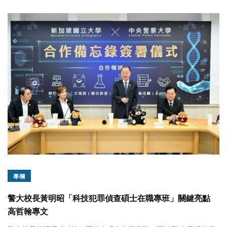
專欄
警大校長黃明昭「科技犯罪偵查碩士在職專班」關鍵亮點
高哲翰專文