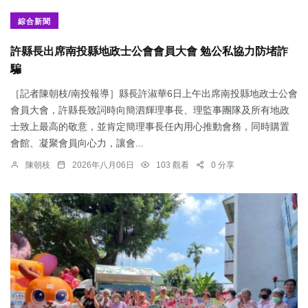
綜合新聞
許縣長出席南投縣地政士公會會員大會 勉公私協力防堵詐
騙
［記者陳朝枝/南投報導］縣長許淑華6日上午出席南投縣地政士公會
會員大會，許縣長致詞時向簡泗輝理事長、理監事團隊及所有地政
士致上最高的敬意，並肯定簡理事長任內用心推動會務，同時購置
會館、凝聚會員向心力，讓會...
陳朝枝
2026年八月06日
103 觀看
0 分享