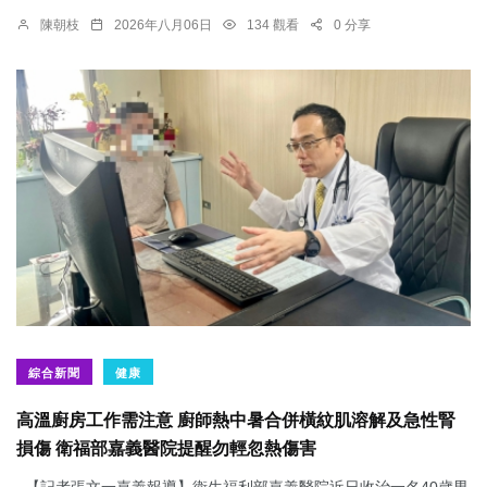
陳朝枝
2026年八月06日
134 觀看
0 分享
綜合新聞
健康
高溫廚房工作需注意 廚師熱中暑合併橫紋肌溶解及急性腎
損傷 衛福部嘉義醫院提醒勿輕忽熱傷害