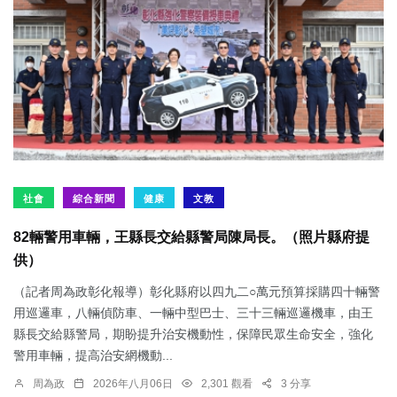
社會
綜合新聞
健康
文教
82輛警用車輛，王縣長交給縣警局陳局長。（照片縣府提
供）
（記者周為政彰化報導）彰化縣府以四九二○萬元預算採購四十輛警
用巡邏車，八輛偵防車、一輛中型巴士、三十三輛巡邏機車，由王
縣長交給縣警局，期盼提升治安機動性，保障民眾生命安全，強化
警用車輛，提高治安網機動...
周為政
2026年八月06日
2,301 觀看
3 分享