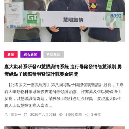
農業
綜合新聞
科技新知
嘉大動科系研發AI慧眼識情系統 進行母豬發情智慧識別 勇
奪綠點子國際發明暨設計競賽金牌獎
【記者張文一嘉義報導】第八屆綠點子國際發明暨設計競賽，由嘉
義大學動物科學系陳俊吉老師帶領陳泊嘉、許亦蓁及張以樂碩博生
參賽，以慧眼識情為題，榮獲發明類社會組金牌獎，展現嘉大師生
將人工智慧技術導入畜產...
張文一
2026年八月06日
1,966 觀看
3 分享