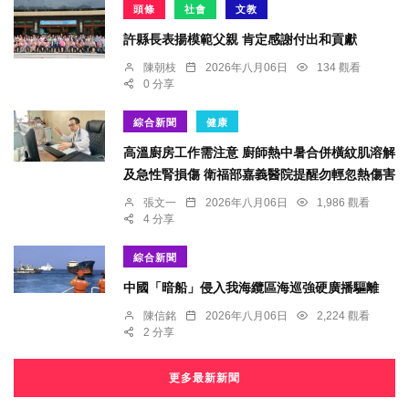
頭條
社會
文教
許縣長表揚模範父親 肯定感謝付出和貢獻
陳朝枝
2026年八月06日
134 觀看
0 分享
綜合新聞
健康
高溫廚房工作需注意 廚師熱中暑合併橫紋肌溶解
及急性腎損傷 衛福部嘉義醫院提醒勿輕忽熱傷害
張文一
2026年八月06日
1,986 觀看
4 分享
綜合新聞
中國「暗船」侵入我海纜區海巡強硬廣播驅離
陳信銘
2026年八月06日
2,224 觀看
2 分享
更多最新新聞