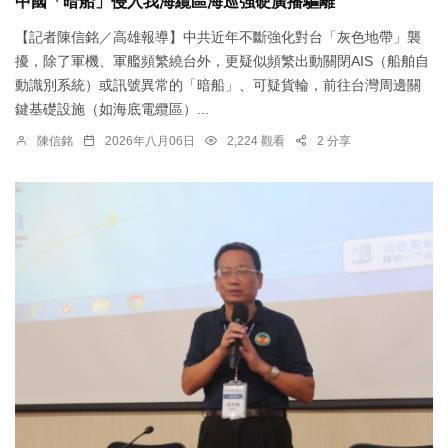
中國「暗船」侵入我海纜區海巡強硬廣播驅離
【記者陳信銘／高雄報導】中共近年不斷強化對台「灰色地帶」襲
擾，除了軍機、軍艦頻繁繞台外，更疑似頻繁出動關閉AIS（船舶自
動識別系統）或訊號異常的「暗船」、可疑貨輪，前往台灣周邊關
鍵基礎設施（如海底電纜區）...
陳信銘
2026年八月06日
2,224 觀看
2 分享