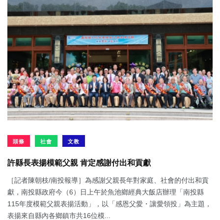
頭條
社會
文教
許縣長表揚模範父親 肯定感謝付出和貢獻
［記者陳朝枝/南投報導］為感謝父親長年對家庭、社會的付出和貢
獻，南投縣政府今（6）日上午於魚池鄉經典大飯店辦理「南投縣
115年度模範父親表揚活動」，以「感恩父愛・讓愛領投」為主題，
表揚來自縣內各鄉鎮市共16位模...