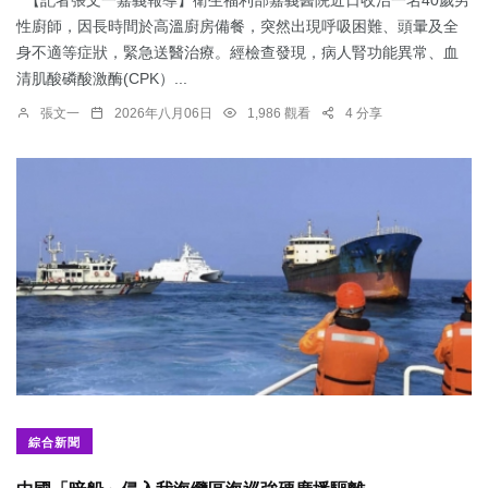
【記者張文一嘉義報導】衛生福利部嘉義醫院近日收治一名40歲男
性廚師，因長時間於高溫廚房備餐，突然出現呼吸困難、頭暈及全
身不適等症狀，緊急送醫治療。經檢查發現，病人腎功能異常、血
清肌酸磷酸激酶(CPK）...
張文一
2026年八月06日
1,986 觀看
4 分享
綜合新聞