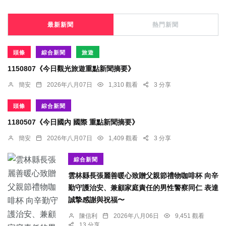
最新新聞
熱門新聞
頭條
綜合新聞
旅遊
1150807《今日觀光旅遊重點新聞摘要》
簡安
2026年八月07日
1,310 觀看
3 分享
頭條
綜合新聞
1180507《今日國內 國際 重點新聞摘要》
簡安
2026年八月07日
1,409 觀看
3 分享
綜合新聞
雲林縣長張麗善暖心致贈父親節禮物咖啡杯 向辛
勤守護治安、兼顧家庭責任的男性警察同仁 表達
誠摯感謝與祝福〜
陳信利
2026年八月06日
9,451 觀看
13 分享