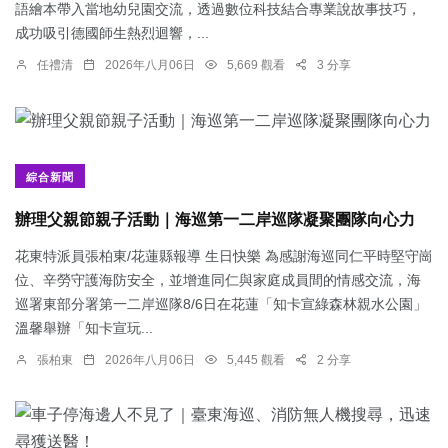
語繪本帶入當地幼兒園交流，透過數位科技結合專業說故事技巧，
成功吸引德國師生熱烈迴響，...
任禮清
2026年八月06日
5,669 觀看
3 分享
綜合新聞
辦理父親節親子活動｜海巡第一二岸巡隊凝聚團隊向心力
花東特派員張柏東/花蓮縣報導 生日快樂 為感謝海巡同仁平時堅守崗
位、辛勞守護海防安全，並增進同仁與家庭成員間的情感交流，海
巡署東部分署第一二岸巡隊8/6日在花蓮「知卡宣綠森林親水公園」
溫馨舉辦「知卡宣玩...
張柏東
2026年八月06日
5,445 觀看
2 分享