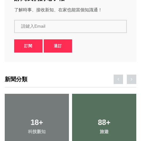
了解時事、接收新知、在家也能當個知識通！
請鍵入Email
訂閱
退訂
新聞分類
18
36
+
+
88
27
+
+
科技新知
宗教
旅遊
頭條