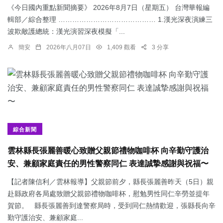
《今日國內重點新聞摘要》 2026年8月7日（星期五） 台灣華報編
輯部／綜合整理 …………………………………… 1.漢光深夜演練三
波欺敵護總統：​漢光演習深夜模擬「...
簡安
2026年八月07日
1,409 觀看
3 分享
綜合新聞
雲林縣長張麗善暖心致贈父親節禮物咖啡杯 向辛勤守護治
安、兼顧家庭責任的男性警察同仁 表達誠摯感謝與祝福〜
【記者陳信利／雲林報導】父親節前夕，縣長張麗善昨天（5日）親
赴縣政府各局處致贈父親節禮物咖啡杯，慰勉男性同仁辛勞並提年
賀節。 縣長張麗善到達警察局時，受到同仁熱情歡迎，張縣長向辛
勤守護治安、兼顧家庭...