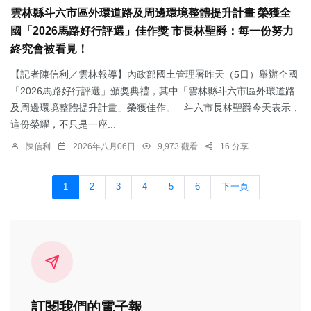
雲林縣斗六市區外環道路及周邊環境整體提升計畫 榮獲全
國「2026馬路好行評選」佳作獎 市長林聖爵：每一份努力
終究會被看見！
【記者陳信利／雲林報導】內政部國土管理署昨天（5日）舉辦全國
「2026馬路好行評選」頒獎典禮，其中「雲林縣斗六市區外環道路
及周邊環境整體提升計畫」榮獲佳作。 斗六市長林聖爵今天表示，
這份榮耀，不只是一座...
陳信利
2026年八月06日
9,973 觀看
16 分享
1
2
3
4
5
6
下一頁
訂閱我們的電子報