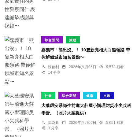
綜合新聞
旅遊
嘉義市「熊出沒」！ 10隻新亮相大白熊領路 帶
你解鎖城市知名景點〜
陳信利
2026年八月06日
9,578 觀看
14 分享
社會
綜合新聞
健康
文教
大葉環安系師生前進大莊國小辦理防災小尖兵科
學營。（照片大葉提供）
周為政
2026年八月06日
5,651 觀看
3 分享