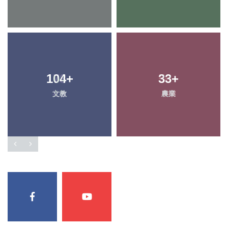
104
178
+
+
33
56
+
+
文教
社會
農業
專欄