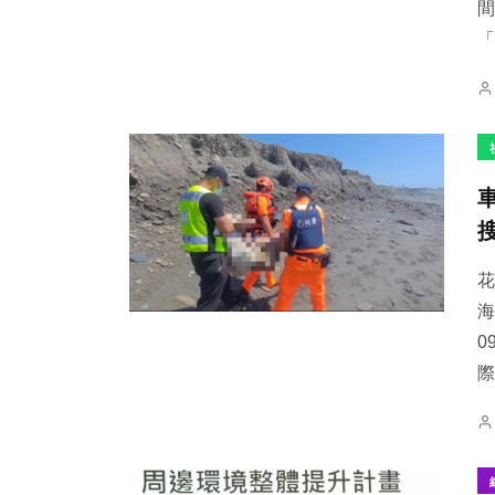
間
「
花
海
0
際