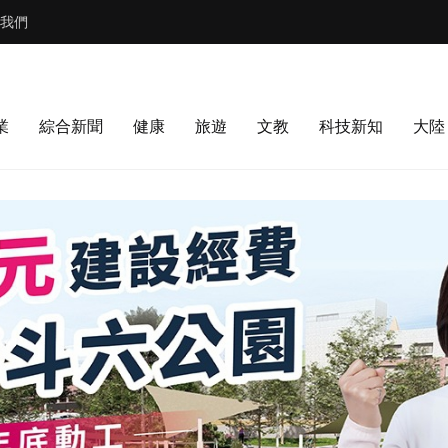
我們
業
綜合新聞
健康
旅遊
文教
科技新知
大陸