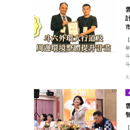
【
舉
斗
【