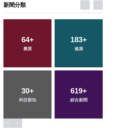
新聞分類
345
+
202
+
56
+
社會
文教
宗教
101
+
44
+
2
+
專欄
頭條
大陸