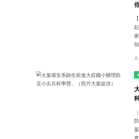
【
起
家
323
+
202
+
56
+
領
社會
文教
宗教
101
+
44
+
2
+
專欄
頭條
大陸
（
防
葉
實