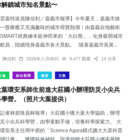
你解鎖城市知名景點〜
雲嘉特派員陳信利／嘉義市報導】今年夏天，嘉義市掀
一股療癒又充滿趣味的城市尋寶熱潮！由嘉義在地藝術
SMART經典繪本延伸而來的「大白熊」，化身最萌城市
141
+
64
+
183
+
航員，陸續現身嘉義市各大景點。 隨著嘉義市長黃...
旅遊
農業
健康
陳信利
2026年八月06日
9,477 觀看
14 分享
社會
綜合新聞
健康
文教
大葉環安系師生前進大莊國小辦理防災小尖兵
30
+
619
+
科學營。（照片大葉提供）
科技新知
綜合新聞
記者林碧珠員林報導）大莊國小獲大葉大學協助，辦理
災小尖兵科學營，由學童動手做，培養科學探索力。 大
環安系主任周中祺的「Science Agora模式擴大大眾科普
踐計畫」，獲國科會補助，與溪州鄉大莊國小攜手舉辦...