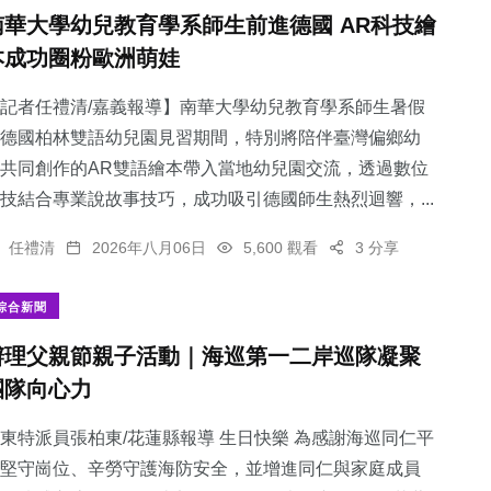
南華大學幼兒教育學系師生前進德國 AR科技繪
本成功圈粉歐洲萌娃
記者任禮清/嘉義報導】南華大學幼兒教育學系師生暑假
德國柏林雙語幼兒園見習期間，特別將陪伴臺灣偏鄉幼
共同創作的AR雙語繪本帶入當地幼兒園交流，透過數位
技結合專業說故事技巧，成功吸引德國師生熱烈迴響，...
任禮清
2026年八月06日
5,600 觀看
3 分享
綜合新聞
辦理父親節親子活動｜海巡第一二岸巡隊凝聚
團隊向心力
東特派員張柏東/花蓮縣報導 生日快樂 為感謝海巡同仁平
堅守崗位、辛勞守護海防安全，並增進同仁與家庭成員