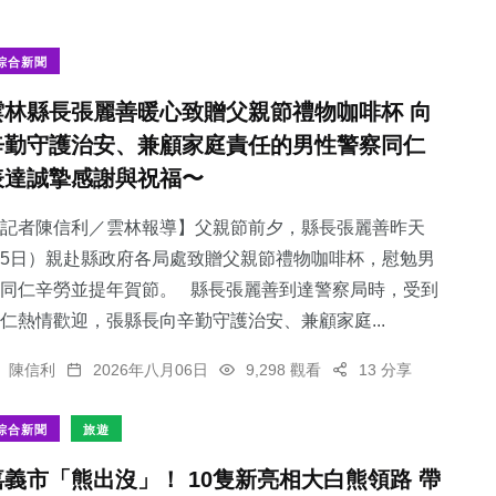
綜合新聞
雲林縣長張麗善暖心致贈父親節禮物咖啡杯 向
辛勤守護治安、兼顧家庭責任的男性警察同仁
表達誠摯感謝與祝福〜
記者陳信利／雲林報導】父親節前夕，縣長張麗善昨天
5日）親赴縣政府各局處致贈父親節禮物咖啡杯，慰勉男
同仁辛勞並提年賀節。 縣長張麗善到達警察局時，受到
仁熱情歡迎，張縣長向辛勤守護治安、兼顧家庭...
陳信利
2026年八月06日
9,298 觀看
13 分享
綜合新聞
旅遊
嘉義市「熊出沒」！ 10隻新亮相大白熊領路 帶