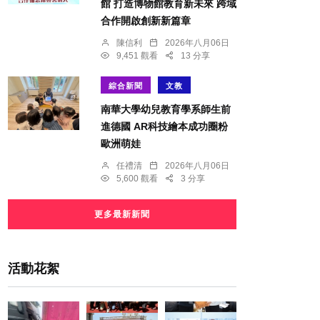
館 打造博物館教育新未來 跨域
合作開啟創新新篇章
陳信利
2026年八月06日
9,451 觀看
13 分享
綜合新聞
文教
南華大學幼兒教育學系師生前
進德國 AR科技繪本成功圈粉
歐洲萌娃
任禮清
2026年八月06日
5,600 觀看
3 分享
更多最新新聞
活動花絮