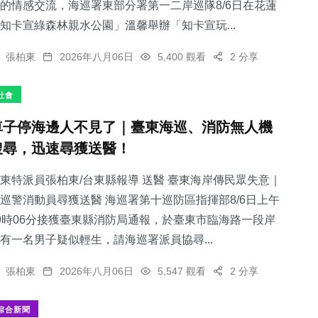
的情感交流，海巡署東部分署第一二岸巡隊8/6日在花蓮
知卡宣綠森林親水公園」溫馨舉辦「知卡宣玩...
張柏東
2026年八月06日
5,400 觀看
2 分享
社會
車子停海邊人不見了｜臺東海巡、消防無人機
搜尋，迅速尋獲送醫！
東特派員張柏東/台東縣報導 送醫 臺東海岸傳民眾失意｜
巡警消動員尋獲送醫 海巡署第十巡防區指揮部8/6日上午
9時06分接獲臺東縣消防局通報，於臺東市臨海路一段岸
有一名男子疑似輕生，請海巡署派員協尋...
張柏東
2026年八月06日
5,547 觀看
2 分享
綜合新聞