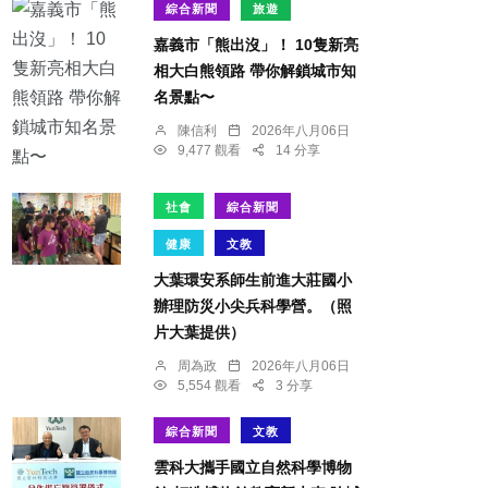
綜合新聞
旅遊
嘉義市「熊出沒」！ 10隻新亮
相大白熊領路 帶你解鎖城市知
名景點〜
陳信利
2026年八月06日
9,477 觀看
14 分享
社會
綜合新聞
健康
文教
大葉環安系師生前進大莊國小
辦理防災小尖兵科學營。（照
片大葉提供）
周為政
2026年八月06日
5,554 觀看
3 分享
綜合新聞
文教
雲科大攜手國立自然科學博物