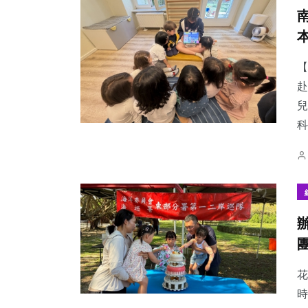
【
赴
兒
科
花
時