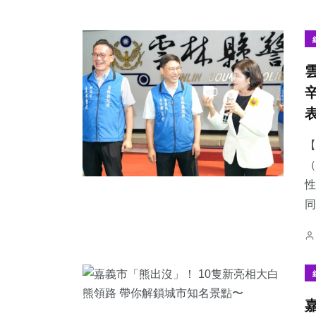
【
（
性
同