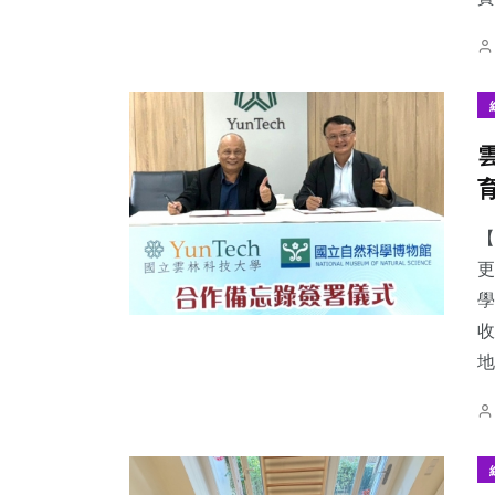
【
更
學
收
地.