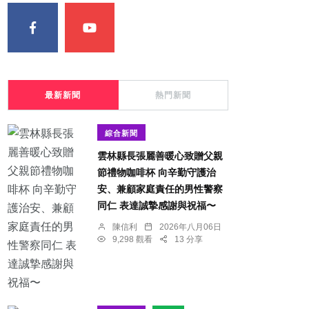
最新新聞
熱門新聞
綜合新聞
雲林縣長張麗善暖心致贈父親
節禮物咖啡杯 向辛勤守護治
安、兼顧家庭責任的男性警察
同仁 表達誠摯感謝與祝福〜
陳信利
2026年八月06日
9,298 觀看
13 分享