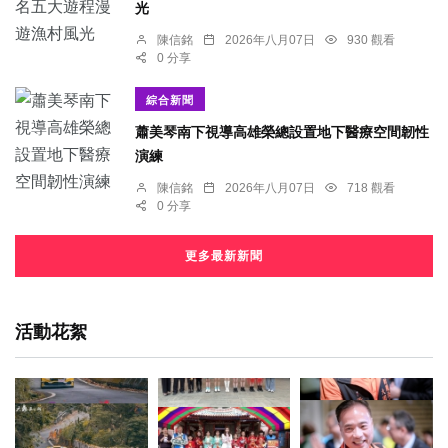
光
陳信銘
2026年八月07日
930 觀看
0 分享
綜合新聞
蕭美琴南下視導高雄榮總設置地下醫療空間韌性
演練
陳信銘
2026年八月07日
718 觀看
0 分享
更多最新新聞
活動花絮