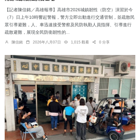
【記者陳信銘／高雄報導】高雄市2026城鎮韌性（防空）演習於今
（7）日上午10時響起警報，警方立即出動進行交通管制，並疏散民
眾引導避難，人、車迅速接受警察及民防執勤人員指揮、引導進行
疏散避難，展現全民防衛韌性的...
陳信銘
2026年八月07日
1,015 觀看
0 分享