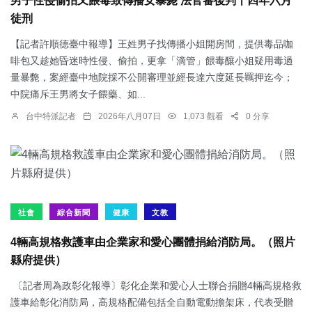
男子性侵偷拍又餵毒致傳播女暴斃 法官審後判十四年六月
徒刑
【記者許順德臺中報導】王姓男子找傳播小姐開房間，提供毒品咖
啡包又趁她昏迷時性侵、偷拍，更拿「滴管」餵毒釀小姐疑用毒過
量暴斃，案經臺中地院採不公開審理並經長達六度延長羈押迄今；
中院痛斥王男將女子餵藥、如...
台中特派記者
2026年八月07日
1,073 觀看
0 分享
社會
綜合新聞
健康
文教
4輛高規格救護車由企業家和愛心團體捐給消防局。（照片
縣府提供）
〔記者周為政彰化報導〕彰化企業和愛心人士聯合捐贈4輛高規格救
護車給彰化消防局，高規格配備包括全自動電動擔架床，代表受贈