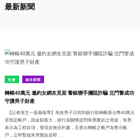
最新新聞
社會
綜合新聞
轉帳40萬元 邀約女網友見面 警銀聯手攔阻詐騙 北門警成功
守護男子財產
【記者張文一嘉義報導】朱姓男子日前到銀行欲轉帳新台幣40萬元
至指定帳戶，因金額龐大，經行員關懷提問朱男匯款之用途，朱男
表示為工程款項，發現並無合約書，且查出轉帳之帳戶為警示帳
戶，立即暫緩朱男匯款並即...