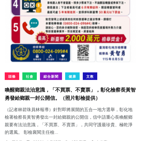
頭條
社會
綜合新聞
健康
文教
喚醒鄉親法治意識，「不買票、不賣票」，彰化檢察長黃智
勇發給鄉親一封公開信。（照片彰檢提供）
（記者林碧珠員林報導）針對即將展開的五合一地方選舉，彰化地
檢署檢察長黃智勇發出一封給鄉親的公開信，信中語重心長喚醒鄉
親要有法治意識，「不買票、不賣票」，共同守護最珍貴、極乾淨
的選風。 彰檢襄閱主任檢...