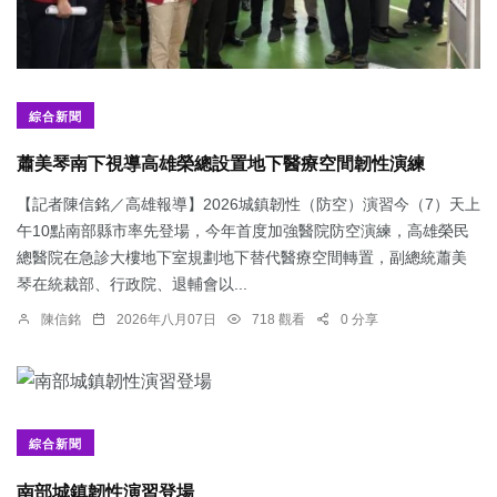
綜合新聞
蕭美琴南下視導高雄榮總設置地下醫療空間韌性演練
【記者陳信銘／高雄報導】2026城鎮韌性（防空）演習今（7）天上
午10點南部縣市率先登場，今年首度加強醫院防空演練，高雄榮民
總醫院在急診大樓地下室規劃地下替代醫療空間轉置，副總統蕭美
琴在統裁部、行政院、退輔會以...
陳信銘
2026年八月07日
718 觀看
0 分享
綜合新聞
南部城鎮韌性演習登場