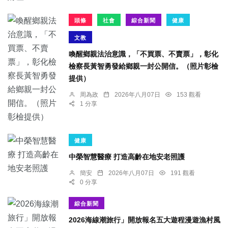
頭條
社會
綜合新聞
健康
文教
喚醒鄉親法治意識，「不買票、不賣票」，彰化
檢察長黃智勇發給鄉親一封公開信。（照片彰檢
提供）
周為政
2026年八月07日
153 觀看
1 分享
健康
中榮智慧醫療 打造高齡在地安老照護
簡安
2026年八月07日
191 觀看
0 分享
綜合新聞
2026海線潮旅行」開放報名五大遊程漫遊漁村風