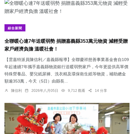
綜合新聞
全聯暖心連7年送暖弱勢 捐贈嘉義縣353萬元物資 減輕受贈
家戶經濟負擔 溫暖社會！
【雲嘉特派員陳信利／嘉義縣報導】全聯慶祥慈善事業基金會自109
年起連續7年攜手嘉義縣物資銀行送暖弱勢家戶，今年更提供高單價
特殊營養品、嬰兒紙尿褲、洗衣精及環保衛生紙等物資，補助總金
額逾353萬，今天（5日）由縣長...
陳信利
2026年八月05日
9,712 觀看
14 分享