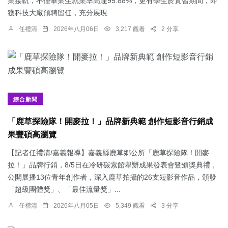
業接軌，不僅畢業生就業率高達95.88%，更有學生於實習期間，即
獲科技大廠預聘留任，充分展現...
任禮清
2026年八月06日
3,217 觀看
2 分享
綜合新聞
「鹿草探險隊！開麥拉！」品牌新典範 創作短影音行銷成
果豐碩高瀏覽
【記者任禮清/嘉義報導】嘉義縣鹿草鄉公所「鹿草探險隊！開麥
拉！」品牌行銷，8/5日在冷研碳索館舉辦成果發表會暨頒獎典禮，
公開展播13位青年創作者，深入鹿草拍攝的26支短影音作品，頒發
「超級團體獎」、「最佳流量獎」...
任禮清
2026年八月05日
5,349 觀看
3 分享