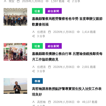
簡安
2026年八月06日
1,597 觀看
2 分享
社會
綜合新聞
嘉義縣警察局慰勞警察爸爸辛勞 首度舉辦父親節
歡慶會祝福
任禮清
2026年八月06日
1,414 觀看
3 分享
社會
綜合新聞
嘉義縣鄰長獲贈公務自行車 呂慧瑜借鏡推鄰長每
月工作協助費政見
任禮清
2026年八月06日
2,001 觀看
3 分享
專欄
高哲翰講座教授點評警專實習生投入治安工作表
現良好
高哲翰
2026年八月06日
49,137 觀看