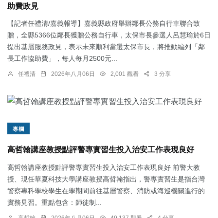
助費政見
【記者任禮清/嘉義報導】嘉義縣政府舉辦鄰長公務自行車聯合致
贈，全縣5366位鄰長獲贈公務自行車，太保市長參選人呂慧瑜於6日
提出基層服務政見，表示未來順利當選太保市長，將推動編列「鄰
長工作協助費」，每人每月2500元...
任禮清
2026年八月06日
2,001 觀看
3 分享
專欄
高哲翰講座教授點評警專實習生投入治安工作表現良好
高哲翰講座教授點評警專實習生投入治安工作表現良好 前警大教
授、現任華夏科技大學講座教授高哲翰指出，警專實習生是指台灣
警察專科學校學生在學期間前往基層警察、消防或海巡機關進行的
實務見習。重點包含：師徒制...
高哲翰
2026年八月06日
49,137 觀看
4 分享