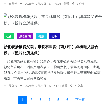
高哲翰
2026年八月08日
49,267 觀看
3 分享
社會
綜合新聞
健康
文教
彰化表揚模範父親，市長林世賢（前排中）與模範父親合
影。（照片公所提供）
（記者周為政彰化報導）父親節，彰化市公所表揚56名模範父親。
彰化市公所在生活藝文館表揚56位模範父親，最年長有兩位，都是
93歲，介壽里的張燦凱和富貴里的劉秋陽，最年輕是茄南里64歲廖
福臨，市長林世賢分享模範父...
周為政
2026年八月08日
5,831 觀看
4 分享
1
2
3
4
5
6
下一頁