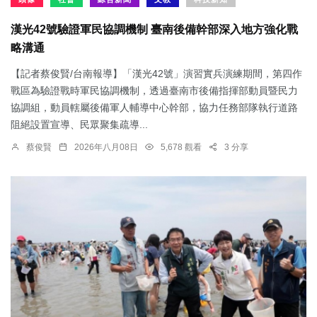
漢光42號驗證軍民協調機制 臺南後備幹部深入地方強化戰
略溝通
【記者蔡俊賢/台南報導】「漢光42號」演習實兵演練期間，第四作
戰區為驗證戰時軍民協調機制，透過臺南市後備指揮部動員暨民力
協調組，動員轄屬後備軍人輔導中心幹部，協力任務部隊執行道路
阻絕設置宣導、民眾聚集疏導...
蔡俊賢
2026年八月08日
5,678 觀看
3 分享