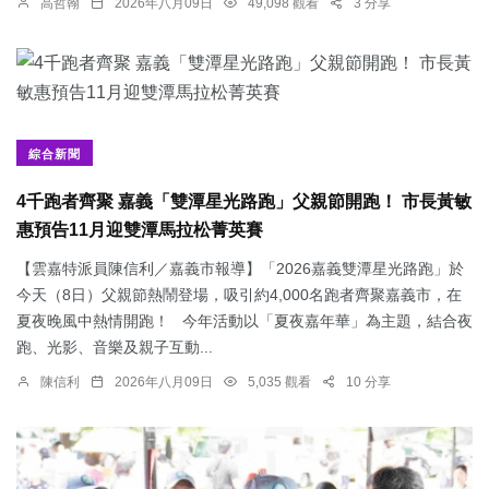
高哲翰
2026年八月09日
49,098 觀看
3 分享
綜合新聞
4千跑者齊聚 嘉義「雙潭星光路跑」父親節開跑！ 市長黃敏
惠預告11月迎雙潭馬拉松菁英賽
【雲嘉特派員陳信利／嘉義市報導】「2026嘉義雙潭星光路跑」於
今天（8日）父親節熱鬧登場，吸引約4,000名跑者齊聚嘉義市，在
夏夜晚風中熱情開跑！ 今年活動以「夏夜嘉年華」為主題，結合夜
跑、光影、音樂及親子互動...
陳信利
2026年八月09日
5,035 觀看
10 分享