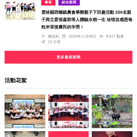
農業
綜合新聞
雲林縣西螺鎮農會舉辦親子下田趣活動 200名親
子與立委張嘉郡等人體驗水稻一生 珍惜並感恩每
粒米背後農民的辛勞！
陳信利
2026年八月08日
9,917 觀看
13 分享
更多最新新聞
活動花絮