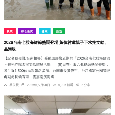
農業
綜合新聞
健康
旅遊
2026台南七股海鮮節熱鬧登場 黃偉哲邀親子下水挖文蛤、
品海味
【記者蔡俊賢/台南報導】受颱風影響延期的「2026台南七股海鮮節
－觀光赤嘴園挖文蛤體驗活動」，(8)日在七股六孔碼頭熱鬧登場，
吸引近1,500位民眾報名參加。台南市長黃偉哲、台江國家公園管理
處副處長賴宥甫、雲嘉南濱海國...
蔡俊賢
2026年八月08日
5,995 觀看
2 分享