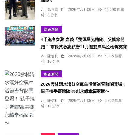
翰專文
高哲翰
2026年八月09日
49,098 觀看
3 分享
綜合新聞
4千跑者齊聚 嘉義「雙潭星光路跑」父親節開
跑！ 市長黃敏惠預告11月迎雙潭馬拉松菁英賽
陳信利
2026年八月09日
5,035 觀看
10 分享
綜合新聞
2026雲林濁水溪好空氣生活節崙背熱鬧登場！
親子攜手齊體驗 共創永續幸福家園〜
陳信利
2026年八月08日
9,762 觀看
12 分享