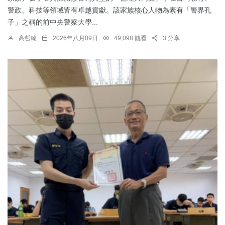
警政、科技等領域皆有卓越貢獻。該家族核心人物為素有「警界孔
子」之稱的前中央警察大學...
高哲翰
2026年八月09日
49,098 觀看
3 分享