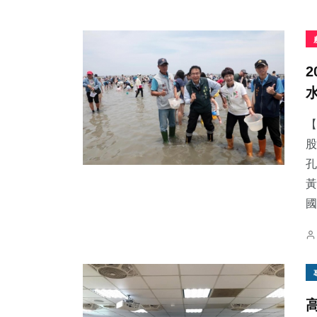
【
股
孔
黃
國.