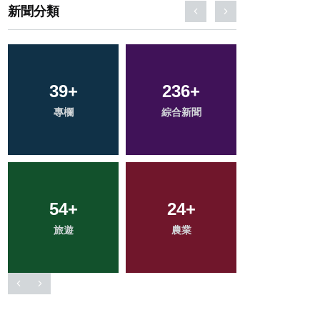
新聞分類
131
+
11
+
70
+
社會
科技新知
健康
22
+
17
+
0
+
宗教
頭條
大陸