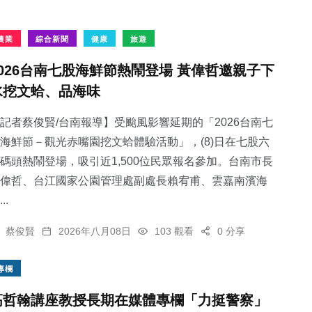
農業
綜合新聞
健康
旅遊
2026台南七股海鮮節熱鬧登場 黃偉哲邀親子下
水挖文蛤、品海味
記者蔡俊賢/台南報導】受颱風影響延期的「2026台南七
海鮮節－觀光赤嘴園挖文蛤體驗活動」，(8)日在七股六
碼頭熱鬧登場，吸引近1,500位民眾報名參加。台南市長
偉哲、台江國家公園管理處副處長賴宥甫、雲嘉南濱海
..
蔡俊賢
2026年八月08日
103 觀看
0 分享
專欄
高哲翰講座教授長期在媒體專欄「力挺警察」