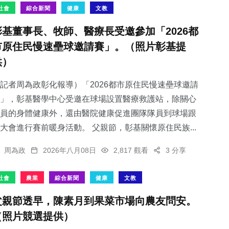
社會
綜合新聞
健康
文教
彰基董事長、牧師、醫療長受邀參加「2026都
市原住民慢速壘球邀請賽」。（照片彰基提
供）
記者周為政彰化報導）「2026都市原住民慢速壘球邀請
」，彰基醫學中心受邀在球場設置醫療救護站，除關心
員的身體健康外，還由醫院健康促進團隊隊員到球場跟
大會進行賽前暖身活動。 父親節，彰基關懷原住民族...
周為政
2026年八月08日
2,817 觀看
3 分享
社會
農業
綜合新聞
健康
文教
父親節透早，陳素月到果菜市場向農友問安。
（照片競選提供）