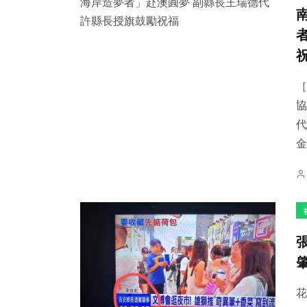
［
協
代
金
花