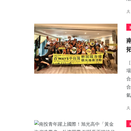
［
場
合
合
氣.