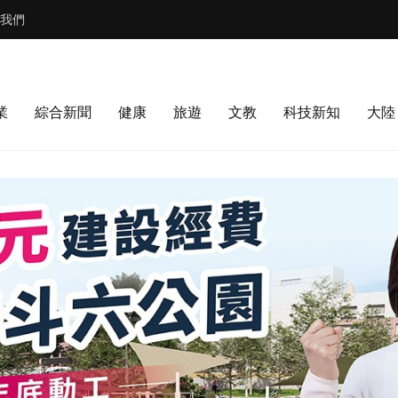
我們
業
綜合新聞
健康
旅遊
文教
科技新知
大陸