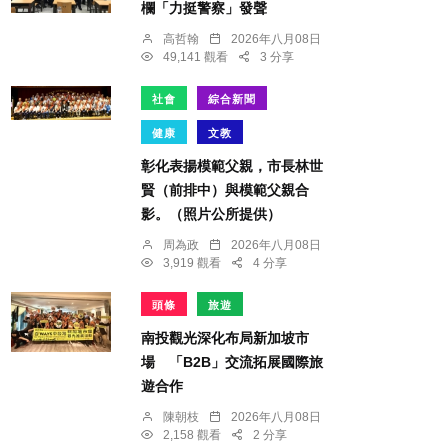
欄「力挺警察」發聲
高哲翰
2026年八月08日
49,141 觀看
3 分享
社會
綜合新聞
健康
文教
彰化表揚模範父親，市長林世
賢（前排中）與模範父親合
影。（照片公所提供）
周為政
2026年八月08日
3,919 觀看
4 分享
頭條
旅遊
南投觀光深化布局新加坡市
場 「B2B」交流拓展國際旅
遊合作
陳朝枝
2026年八月08日
2,158 觀看
2 分享