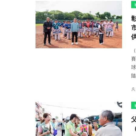
（
賽
球
隨