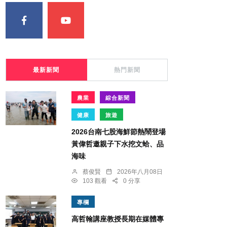
最新新聞
熱門新聞
農業
綜合新聞
健康
旅遊
2026台南七股海鮮節熱鬧登場
黃偉哲邀親子下水挖文蛤、品
海味
蔡俊賢
2026年八月08日
103 觀看
0 分享
專欄
高哲翰講座教授長期在媒體專