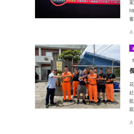
駕
h
蓄
花
赴
藍
親