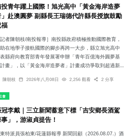
南投青年躍上國際！旭光高中「黃金海岸造夢
者」赴澳圓夢 副縣長王瑞德代許縣長授旗鼓勵
祝福
記者陳朝枝/南投報導］南投縣政府積極推動國際教育，
助在地學子接軌國際的腳步再跨一大步，縣立旭光高中
表縣府向教育部青年發展署申辦「青年百億海外圓夢基
計畫」，以「黃金海岸造夢者」計畫成功爭取到超過新...
陳朝枝
2026年八月08日
2,256 觀看
2 分享
社會
張冠李戴｜三立新聞蓄意下標「吉安鄉長酒駕
肇事」，游淑貞提告！
東特派員張柏東/花蓮縣報導 新聞回顧（2026.08.07.）酒