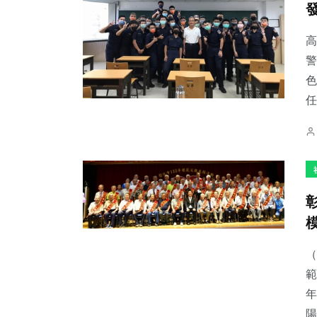
高
警
色
130
+
11
+
70
+
任
社會
科技新知
健康
22
+
17
+
0
+
宗教
頭條
大陸
（
範
年
陽