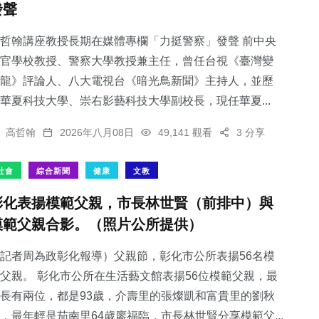
發聲
哲翰講座教授長期在媒體專欄「力挺警察」發聲 前中央
官學校教授、警察大學教授兼主任，曾任台視《臺灣變
龍》評論人、八大電視台《暗光鳥新聞》主持人，並歷
77
+
39
+
236
+
華夏科技大學、崇右影藝科技大學副校長，現任華夏...
文教
專欄
綜合新聞
高哲翰
2026年八月08日
49,141 觀看
3 分享
社會
綜合新聞
健康
文教
彰化表揚模範父親，市長林世賢（前排中）與
54
+
24
+
模範父親合影。（照片公所提供）
旅遊
農業
記者周為政彰化報導）父親節，彰化市公所表揚56名模
父親。 彰化市公所在生活藝文館表揚56位模範父親，最
長有兩位，都是93歲，介壽里的張燦凱和富貴里的劉秋
，最年輕是茄南里64歲廖福臨，市長林世賢分享模範父...