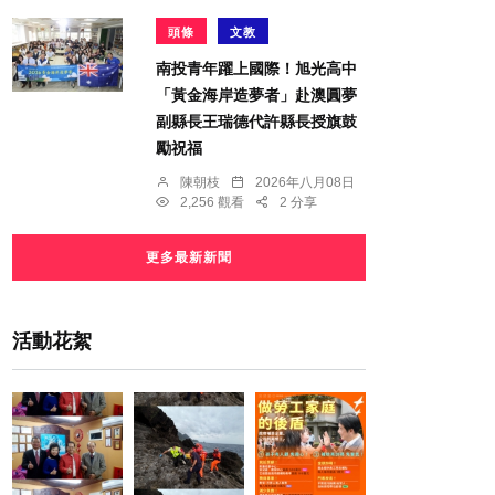
頭條
文教
南投青年躍上國際！旭光高中
「黃金海岸造夢者」赴澳圓夢
副縣長王瑞德代許縣長授旗鼓
勵祝福
陳朝枝
2026年八月08日
2,256 觀看
2 分享
更多最新新聞
活動花絮