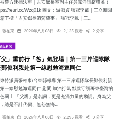
被警方逮捕法辦｜吉安鄉長室副主任吳嘉洋請辭獲准！
ttps://reurl.cc/Wzq01k 圖文：游淑貞 張冠李戴｜三立新聞
意下標「吉安鄉長酒駕肇事」 張冠李戴｜三...
張柏東
2026年八月08日
2,125 觀看
2 分享
綜合新聞
「父」重前行「爸」氣登場｜第一三岸巡隊隊
長鄭俊利親赴第一線慰勉海巡同仁
東特派員張柏東/台東縣報導 第一三岸巡隊隊長鄭俊利親
第一線慰勉海巡同仁 慰問 加油打氣 默默守護著東臺灣的
色國土 「父親」是名詞，更是充滿力量的動詞。身為父
，總是不計代價、無怨無悔...
張柏東
2026年八月08日
2,295 觀看
3 分享