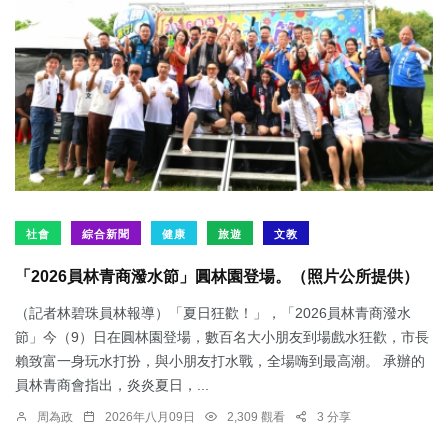
社會
綜合新聞
健康
旅遊
文教
「2026員林青商潑水節」圓林園登場。（照片公所提供）
（記者林碧珠員林報導）「夏日狂歡！」，「2026員林青商潑水
節」今（9）日在圓林園登場，數百名大小朋友到場戲水狂歡，市長
賴致富一身玩水打扮，與小朋友打水戰，全場嗨到最高潮。 承辦的
員林青商會指出，炎炎夏日，...
周為政
2026年八月09日
2,309 觀看
3 分享