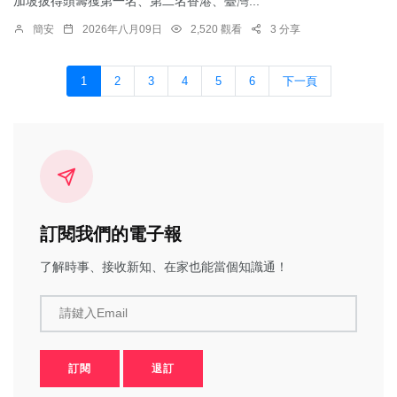
加坡拔得頭籌獲第一名、第二名香港、臺灣...
簡安
2026年八月09日
2,520 觀看
3 分享
1
2
3
4
5
6
下一頁
訂閱我們的電子報
了解時事、接收新知、在家也能當個知識通！
請鍵入Email
訂閱
退訂