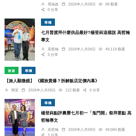
周為政
2026年八月09日
99 觀看
0 分享
專欄
七月普渡拜什麼供品最好?楊登嵙這樣說 高哲翰
專文
高哲翰
2026年八月09日
49,119 觀看
3 分享
旅遊
專欄
【旅人顯微鏡】 《國旅貴爆？拆解飯店定價內幕》
簡安
2026年八月09日
122 觀看
0 分享
專欄
楊登嵙點評農曆七月初一「鬼門開」祭拜要點 高
哲翰專文
高哲翰
2026年八月09日
49,084 觀看
3 分享