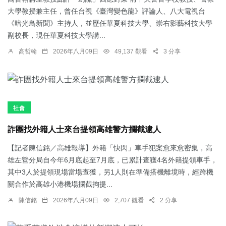
大學教授兼主任，曾任台視《臺灣變色龍》評論人、八大電視台
《暗光鳥新聞》主持人，並歷任華夏科技大學、崇右影藝科技大學
副校長，現任華夏科技大學講...
高哲翰
2026年八月09日
49,137 觀看
3 分享
社會
詐團找外籍人士來台提領高雄警方攔截逮人
【記者陳信銘／高雄報導】外籍「快閃」車手犯案愈來愈密集，高
雄左營分局自今年6月底起至7月底，已累計查獲4名外籍提領車手，
其中3人於提領現場當場查獲，另1人則在準備搭機離境時，經跨機
關合作於高雄小港機場攔截拘提...
陳信銘
2026年八月09日
2,707 觀看
2 分享