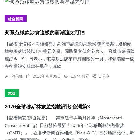
綜合新聞
菊系范織欽涉貪這樣的新潮流太可怕
【記者陳信銘／高雄報導】高雄市議員范織欽疑涉貪瀆案，遭橋頭
地檢署約談後以120萬元交保。國民黨文傳會發言人、高雄市議員陳
麗娜今（9）日表示，范織欽是陳菊市府團隊的一員，和賴瑞隆一樣
在後期被安排轉任民代，其餘...
陳信銘
2026年八月09日
1,974 觀看
2 分享
旅遊
2026全球穆斯林旅遊指數評比 台灣第3
【記者簡安/綜合報導】 萬事達卡與新月評等（Mastercard-
CrescentRating）日前發佈最新「2026年全球穆斯林旅遊指數
（GMTI）」，在非伊斯蘭合作組織（Non-OIC）目的地評比中，新