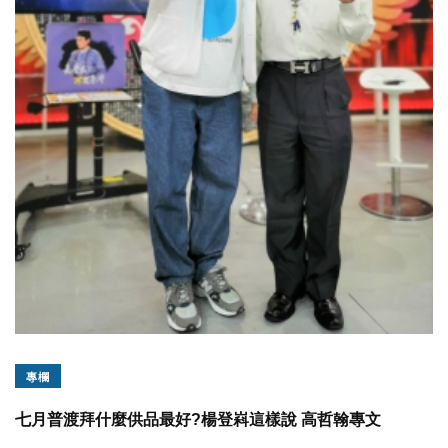
專欄
七月普渡拜什麼供品最好?楊登嵙這樣說 高哲翰專文