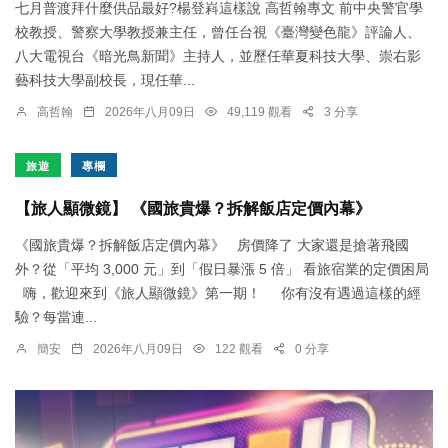
七月普渡拜什麼供品最好?楊登嵙這樣說 高哲翰專文 前中央警官學
校教授、警察大學教授兼主任，曾任台視《臺灣變色龍》評論人、
八大電視台《暗光鳥新聞》主持人，並歷任華夏科技大學、崇右影
藝科技大學副校長，現任華...
高哲翰
2026年八月09日
49,119 觀看
3 分享
旅遊
專欄
【旅人顯微鏡】 《國旅貴爆？拆解飯店定價內幕》
《國旅貴爆？拆解飯店定價內幕》 房價降了 大家還是搶著飛國
外？從「平均 3,000 元」到「假日暴漲 5 倍」 看旅宿業的定價困局
嗨，歡迎來到《旅人顯微鏡》第一期！ 你有沒有遇過這樣的經
驗？每當連...
簡安
2026年八月09日
122 觀看
0 分享