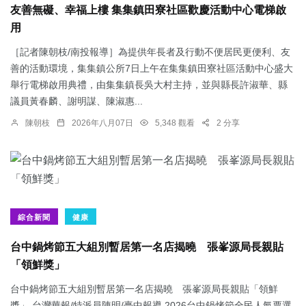
友善無礙、幸福上樓 集集鎮田寮社區歡慶活動中心電梯啟
用
［記者陳朝枝/南投報導］為提供年長者及行動不便居民更便利、友
善的活動環境，集集鎮公所7日上午在集集鎮田寮社區活動中心盛大
舉行電梯啟用典禮，由集集鎮長吳大村主持，並與縣長許淑華、縣
議員黃春麟、謝明謀、陳淑惠...
陳朝枝
2026年八月07日
5,348 觀看
2 分享
綜合新聞
健康
台中鍋烤節五大組別暫居第一名店揭曉 張峯源局長親貼
「領鮮獎」
台中鍋烤節五大組別暫居第一名店揭曉 張峯源局長親貼「領鮮
獎」 台灣華報/特派員陳明/臺中報導 2026台中鍋烤節全民人氣票選