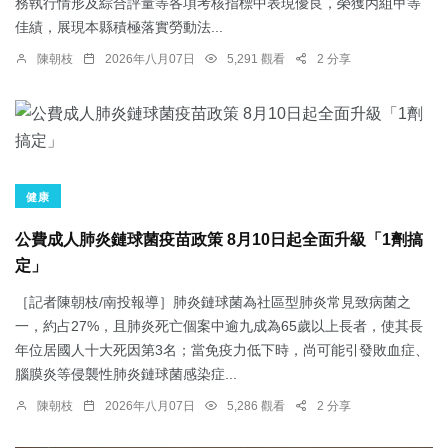
務執行情形及綜合評量等各項考核指標中表現優良，榮獲丙組甲等
佳績，展現本縣積極落實勞動法...
陳朝枝
2026年八月07日
5,291 觀看
2 分享
健康
公費成人肺炎鏈球菌疫苗政策 8月10日起全面升級「1劑搞
定」
［記者陳朝枝/南投報導］肺炎鏈球菌為社區型肺炎常見致病菌之
一，約占27%，且肺炎死亡個案中逾九成為65歲以上長者，使其長
年位居國人十大死因第3名；當免疫力低下時，尚可能引發敗血症、
腦膜炎等侵襲性肺炎鏈球菌感染症...
陳朝枝
2026年八月07日
5,286 觀看
2 分享