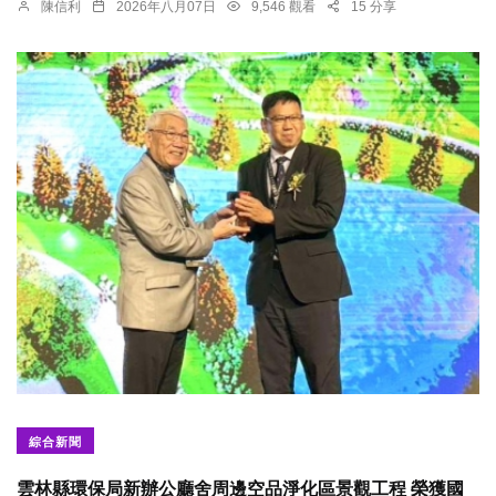
陳信利
2026年八月07日
9,546 觀看
15 分享
綜合新聞
雲林縣環保局新辦公廳舍周邊空品淨化區景觀工程 榮獲國