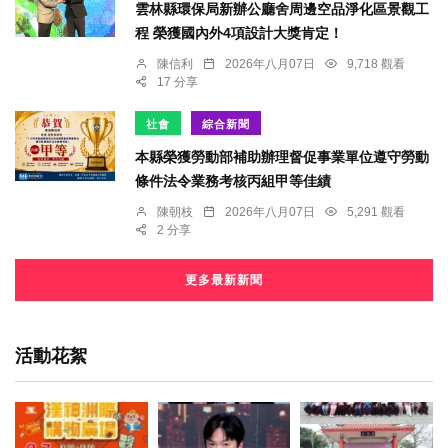
雲林縣環保局新辦公廳舍周邊空品淨化區景觀工
程 榮獲國內外4項設計大獎肯定！
陳信利
2026年八月07日
9,718 觀看
17 分享
社會
綜合新聞
本縣榮獲勞動部補助辦理督促事業單位遵守勞動
條件法令業務考核丙組甲等佳績
陳朝枝
2026年八月07日
5,291 觀看
2 分享
更多最新新聞
活動花絮