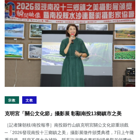
宗教
文教
克明宮「關公文化節」攝影展 彰顯南投13鄉鎮市之美
［記者陳朝枝/南投報導］南投縣竹山鎮克明宮關公文化節重頭戲
─「2026發現南投十三鄉鎮之美」攝影展徵件頒獎典禮，7日上午隆
重登場，縣府不僅大力補助，縣長許淑華也專程到場參觀並頒獎給