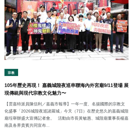
宗教
105年歷史再現！ 嘉義城隍夜巡串聯海內外宮廟9/11登場 展
現傳統與現代宗教文化魅力〜
【雲嘉特派員陳信利／嘉義市報導】一年一度、名揚國際的宗教文
化盛事「2026城隍夜巡諸羅城」今天（7日）在歷史悠久的嘉義城隍
廟埕舉辦盛大宣傳記者會。 活動由市長黃敏惠、城隍廟董事長楊嘉
南及各界貴賓共同宣布...