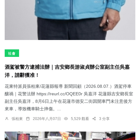
社會
酒駕被警方逮捕法辦｜吉安鄉長游淑貞辦公室副主任吳嘉
洋，請辭獲准！
花東特派員張柏東/花蓮縣報導 新聞回顧（2026.08.07.）酒駕停車
釀禍｜花警法辦 https://reurl.cc/OQEE0r 吳嘉洋 花蓮縣吉安鄉長室
副主任吳嘉洋，8月6日上午在花蓮市德安二街因開車門未注意後方
來車，導致機車騎士摔傷。...
張柏東
2026年八月07日
5,529 觀看
3 分享