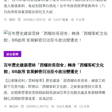
進入最後衝刺，各組別競爭白熱化！台中市政府經濟發展局今（7）
日由局長張峯源親自前往五大組...
陳明
2026年八月07日
6,637 觀看
6 分享
綜合新聞
百年歷史建築雲林「西螺街長宿舍」轉身「西螺客町文化
館」8/8啟用 首展解密日治至今政治變遷史！
【記者陳信利／雲林報導】歷史建築「原西螺街長宿舍」修復工程
劃下完美句點，即將以「西螺客町文化館」之嶄新姿態與大眾見
面。在開幕營運前雲林縣副縣長謝淑亞率文化觀光處及客家輔導團
關心其開館營運進度，並為詔安...
陳信利
2026年八月07日
9,615 觀看
13 分享