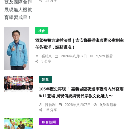
13 分享
社會
酒駕被警方逮捕法辦｜吉安鄉長游淑貞辦公室副主
任吳嘉洋，請辭獲准！
張柏東
2026年八月07日
5,529 觀看
3 分享
宗教
105年歷史再現！ 嘉義城隍夜巡串聯海內外宮廟
9/11登場 展現傳統與現代宗教文化魅力〜
陳信利
2026年八月07日
9,546 觀看
15 分享
綜合新聞