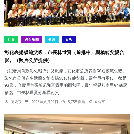
社會
綜合新聞
健康
文教
彰化表揚模範父親，市長林世賢（前排中）與模範父親合
影。（照片公所提供）
（記者周為政彰化報導）父親節，彰化市公所表揚56名模範父親。
彰化市公所在生活藝文館表揚56位模範父親，最年長有兩位，都是
93歲，介壽里的張燦凱和富貴里的劉秋陽，最年輕是茄南里64歲廖
福臨，市長林世賢分享模範父...
周為政
2026年八月08日
5,755 觀看
4 分享