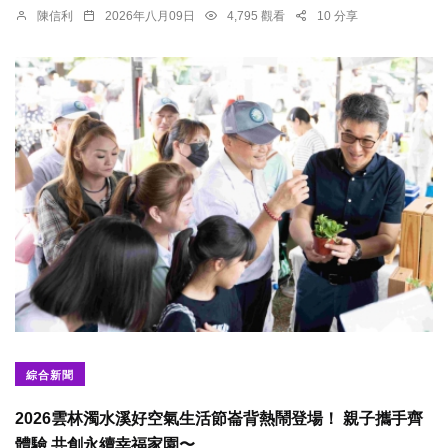
陳信利
2026年八月09日
4,795 觀看
10 分享
綜合新聞
2026雲林濁水溪好空氣生活節崙背熱鬧登場！ 親子攜手齊
體驗 共創永續幸福家園〜