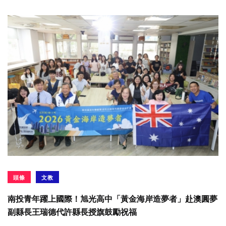
頭條
文教
南投青年躍上國際！旭光高中「黃金海岸造夢者」赴澳圓夢
副縣長王瑞德代許縣長授旗鼓勵祝福