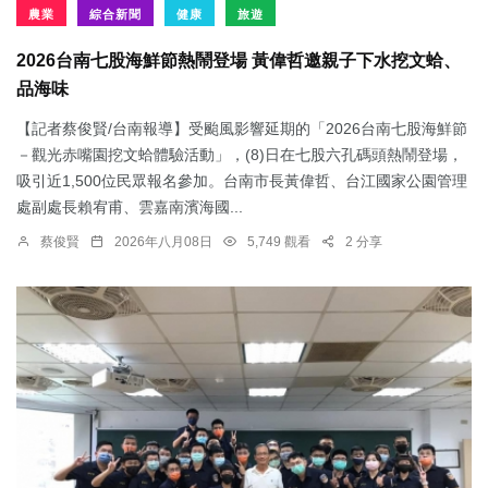
農業
綜合新聞
健康
旅遊
2026台南七股海鮮節熱鬧登場 黃偉哲邀親子下水挖文蛤、
品海味
【記者蔡俊賢/台南報導】受颱風影響延期的「2026台南七股海鮮節
－觀光赤嘴園挖文蛤體驗活動」，(8)日在七股六孔碼頭熱鬧登場，
吸引近1,500位民眾報名參加。台南市長黃偉哲、台江國家公園管理
處副處長賴宥甫、雲嘉南濱海國...
蔡俊賢
2026年八月08日
5,749 觀看
2 分享