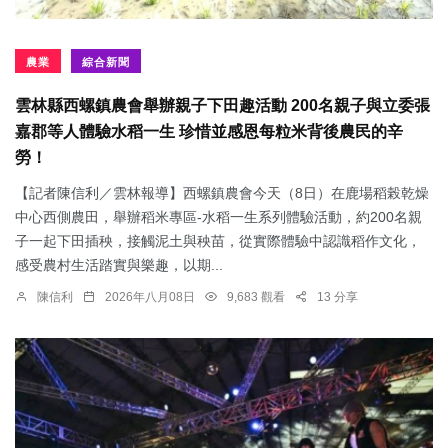
農業
綜合新聞
雲林縣西螺鎮農會舉辦親子下田趣活動 200名親子與立委張
嘉郡等人體驗水稻一生 珍惜並感恩每粒米背後農民的辛
勞！
【記者陳信利／雲林報導】西螺鎮農會今天（8日）在鹿場稻榖乾燥
中心西側農田，舉辦稻米專區-水稻一生系列體驗活動，約200名親
子一起下田插秧，接觸泥土與秧苗，從實際體驗中認識稻作文化，
感受農村生活踏實與樂趣，以期...
陳信利
2026年八月08日
9,683 觀看
13 分享