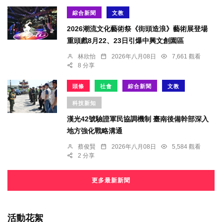
綜合新聞
文教
2026潮流文化藝術祭《街頭造浪》藝術展登場
重頭戲8月22、23日引爆中興文創園區
林欣怡
2026年八月08日
7,661 觀看
8 分享
頭條
社會
綜合新聞
文教
科技新知
漢光42號驗證軍民協調機制 臺南後備幹部深入
地方強化戰略溝通
蔡俊賢
2026年八月08日
5,584 觀看
2 分享
更多最新新聞
活動花絮