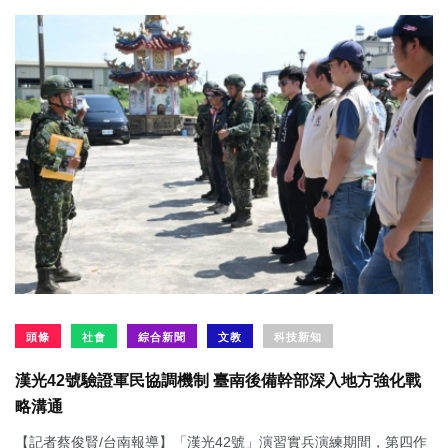
頭條
社會
綜合新聞
文教
科技新知
漢光42號驗證軍民協調機制 臺南後備幹部深入地方強化戰
略溝通
【記者蔡俊賢/台南報導】「漢光42號」演習實兵演練期間，第四作