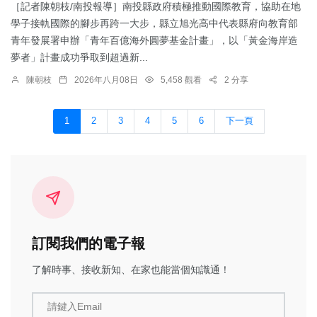
［記者陳朝枝/南投報導］南投縣政府積極推動國際教育，協助在地
學子接軌國際的腳步再跨一大步，縣立旭光高中代表縣府向教育部
青年發展署申辦「青年百億海外圓夢基金計畫」，以「黃金海岸造
夢者」計畫成功爭取到超過新...
陳朝枝
2026年八月08日
5,458 觀看
2 分享
1
2
3
4
5
6
下一頁
訂閱我們的電子報
了解時事、接收新知、在家也能當個知識通！
請鍵入Email