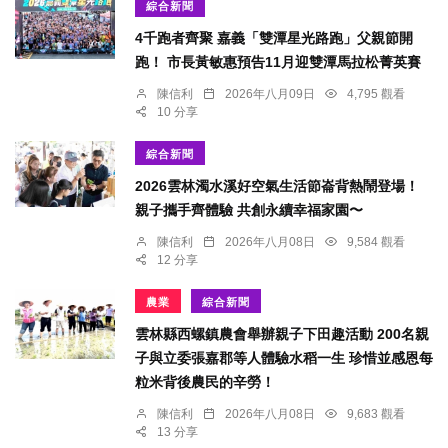
綜合新聞
4千跑者齊聚 嘉義「雙潭星光路跑」父親節開
跑！ 市長黃敏惠預告11月迎雙潭馬拉松菁英賽
陳信利
2026年八月09日
4,795 觀看
10 分享
綜合新聞
2026雲林濁水溪好空氣生活節崙背熱鬧登場！
親子攜手齊體驗 共創永續幸福家園〜
陳信利
2026年八月08日
9,584 觀看
12 分享
農業
綜合新聞
雲林縣西螺鎮農會舉辦親子下田趣活動 200名親
子與立委張嘉郡等人體驗水稻一生 珍惜並感恩每
粒米背後農民的辛勞！
陳信利
2026年八月08日
9,683 觀看
13 分享