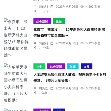
陳信利
2026年八月06日
4,592 觀看
13 分享
綜合新聞
旅遊
嘉義市「熊出沒」！ 10隻新亮相大白熊領路 帶
你解鎖城市知名景點〜
陳信利
2026年八月06日
5,920 觀看
14 分享
社會
綜合新聞
健康
文教
大葉環安系師生前進大莊國小辦理防災小尖兵科
學營。（照片大葉提供）
周為政
2026年八月06日
5,530 觀看
3 分享