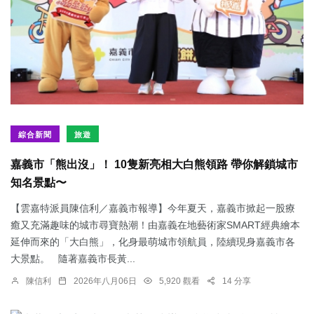
綜合新聞
旅遊
嘉義市「熊出沒」！ 10隻新亮相大白熊領路 帶你解鎖城市
知名景點〜
【雲嘉特派員陳信利／嘉義市報導】今年夏天，嘉義市掀起一股療
癒又充滿趣味的城市尋寶熱潮！由嘉義在地藝術家SMART經典繪本
延伸而來的「大白熊」，化身最萌城市領航員，陸續現身嘉義市各
大景點。 隨著嘉義市長黃...
陳信利
2026年八月06日
5,920 觀看
14 分享