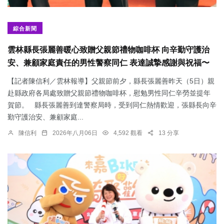
綜合新聞
雲林縣長張麗善暖心致贈父親節禮物咖啡杯 向辛勤守護治
安、兼顧家庭責任的男性警察同仁 表達誠摯感謝與祝福〜
【記者陳信利／雲林報導】父親節前夕，縣長張麗善昨天（5日）親
赴縣政府各局處致贈父親節禮物咖啡杯，慰勉男性同仁辛勞並提年
賀節。 縣長張麗善到達警察局時，受到同仁熱情歡迎，張縣長向辛
勤守護治安、兼顧家庭...
陳信利
2026年八月06日
4,592 觀看
13 分享