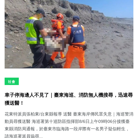
社會
車子停海邊人不見了｜臺東海巡、消防無人機搜尋，迅速尋
獲送醫！
花東特派員張柏東/台東縣報導 送醫 臺東海岸傳民眾失意｜海巡警消
動員尋獲送醫 海巡署第十巡防區指揮部8/6日上午09時06分接獲臺
東縣消防局通報，於臺東市臨海路一段岸際有一名男子疑似輕生，
請海巡署派員協尋...