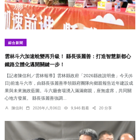
綜合新聞
雲林斗六加速蛻變再升級！ 縣長張麗善：打造智慧新都心
鐵路立體化邁開關鍵一步！
【記者陳信利／雲林報導】雲林縣政府「2026縣政說明會」今天(6
日)前進斗六市，由縣長張麗善率領縣府團隊向鄉親報告近年建設成
果與未來施政藍圖。斗六廳會場湧入滿滿鄉親，座無虛席，共同關
心地方發展。 縣長張麗善強調...
陳信利
2026年八月06日
9,946 觀看
20 分享