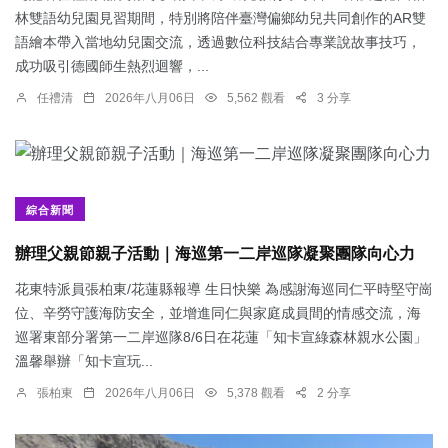
林雙語幼兒園見習期間，特別將陪伴臺灣偏鄉幼兒共同創作的AR雙
語繪本帶入當地幼兒園交流，透過數位科技結合專業說故事技巧，
成功吸引德國師生熱烈迴響，...
任禮清
2026年八月06日
5,562 觀看
3 分享
綜合新聞
辦理父親節親子活動｜海巡第一二岸巡隊凝聚團隊向心力
花東特派員張柏東/花蓮縣報導 生日快樂 為感謝海巡同仁平時堅守崗
位、辛勞守護海防安全，並增進同仁與家庭成員間的情感交流，海
巡署東部分署第一二岸巡隊8/6日在花蓮「知卡宣綠森林親水公園」
溫馨舉辦「知卡宣玩...
張柏東
2026年八月06日
5,378 觀看
2 分享