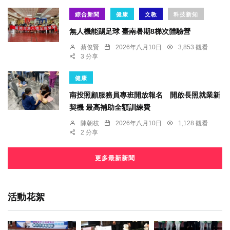
綜合新聞
健康
文教
科技新知
無人機能踢足球 臺南暑期8梯次體驗營
蔡俊賢
2026年八月10日
3,853 觀看
3 分享
健康
南投照顧服務員專班開放報名 開啟長照就業新
契機 最高補助全額訓練費
陳朝枝
2026年八月10日
1,128 觀看
2 分享
更多最新新聞
活動花絮