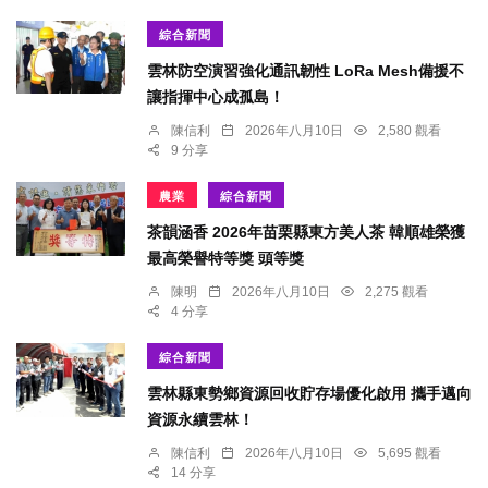
綜合新聞
雲林防空演習強化通訊韌性 LoRa Mesh備援不
讓指揮中心成孤島！
陳信利
2026年八月10日
2,580 觀看
9 分享
農業
綜合新聞
茶韻涵香 2026年苗栗縣東方美人茶 韓順雄榮獲
最高榮譽特等獎 頭等獎
陳明
2026年八月10日
2,275 觀看
4 分享
綜合新聞
雲林縣東勢鄉資源回收貯存場優化啟用 攜手邁向
資源永續雲林！
陳信利
2026年八月10日
5,695 觀看
14 分享