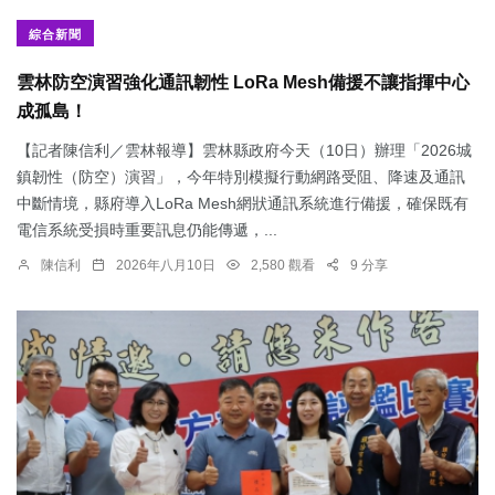
綜合新聞
雲林防空演習強化通訊韌性 LoRa Mesh備援不讓指揮中心
成孤島！
【記者陳信利／雲林報導】雲林縣政府今天（10日）辦理「2026城
鎮韌性（防空）演習」，今年特別模擬行動網路受阻、降速及通訊
中斷情境，縣府導入LoRa Mesh網狀通訊系統進行備援，確保既有
電信系統受損時重要訊息仍能傳遞，...
陳信利
2026年八月10日
2,580 觀看
9 分享