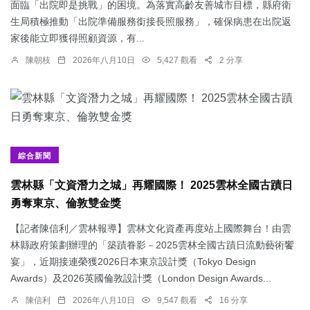
面臨「出院即是挑戰」的困境。為落實高齡友善城市目標，縣府衛
生局積極推動「出院準備服務銜接長照服務」，確保病患在出院返
家後能立即獲得照顧資源，有...
陳朝枝
2026年八月10日
5,427 觀看
2 分享
綜合新聞
雲林縣「文資潛力之城」再耀國際！ 2025雲林全國古蹟日
勇奪東京、倫敦雙金獎
【記者陳信利／雲林報導】雲林文化資產再度站上國際舞台！由雲
林縣政府策劃辦理的「築蹟眷影－2025雲林全國古蹟日流動藝術饗
宴」，近期接連榮獲2026日本東京設計獎（Tokyo Design
Awards）及2026英國倫敦設計獎（London Design Awards...
陳信利
2026年八月10日
9,547 觀看
16 分享