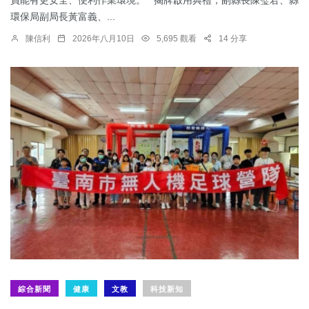
員能有更安全、便利作業環境。 揭牌啟用典禮，副縣長陳璧君、縣
環保局副局長黃富義、...
陳信利
2026年八月10日
5,695 觀看
14 分享
綜合新聞
健康
文教
科技新知