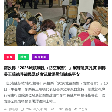
頭條
社會
綜合新聞
南投縣「2026城鎮韌性（防空演習）」演練逼真扎實 副縣
長王瑞德呼籲民眾落實疏散避難訓練保平安
［記者陳朝枝/南投報導］南投縣「2026城鎮韌性（防空演習）」10
日下午登場，副縣長王瑞德代表縣長許淑華親自主持，統裁部視導
行程由行政院數位發展部韌性建設司副司長陳坤中擔任指導官，國
防部全民防衛動員署譚維宗上校...
陳朝枝
2026年八月10日
5,326 觀看
2 分享