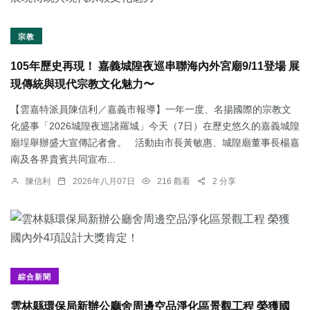
宗教
105年歷史再現！ 嘉義城隍夜巡串聯海內外宮廟9/11登場 展
現傳統與現代宗教文化魅力〜
【雲嘉特派員陳信利／嘉義市報導】一年一度、名揚國際的宗教文
化盛事「2026城隍夜巡諸羅城」今天（7日）在歷史悠久的嘉義城隍
廟埕舉辦盛大宣傳記者會。 活動由市長黃敏惠、城隍廟董事長楊嘉
南及各界貴賓共同宣布...
陳信利
2026年八月07日
216 觀看
2 分享
綜合新聞
雲林縣環保局新辦公廳舍周邊空品淨化區景觀工程 榮獲國