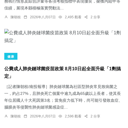
務執行情形及綜合評量等各項考核指標中表現優良，榮獲丙組甲等
佳績，展現本縣積極落實勞動法...
陳朝枝
2026年八月07日
2,495 觀看
2 分享
健康
公費成人肺炎鏈球菌疫苗政策 8月10日起全面升級「1劑搞
定」
［記者陳朝枝/南投報導］肺炎鏈球菌為社區型肺炎常見致病菌之
一，約占27%，且肺炎死亡個案中逾九成為65歲以上長者，使其長
年位居國人十大死因第3名；當免疫力低下時，尚可能引發敗血症、
腦膜炎等侵襲性肺炎鏈球菌感染症...
陳朝枝
2026年八月07日
2,596 觀看
2 分享