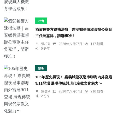
社會
酒駕被警方逮捕法辦｜吉安鄉長游淑貞辦公室副
主任吳嘉洋，請辭獲准！
張柏東
2026年八月07日
117 觀看
0 分享
宗教
105年歷史再現！ 嘉義城隍夜巡串聯海內外宮廟
9/11登場 展現傳統與現代宗教文化魅力〜
陳信利
2026年八月07日
216 觀看
2 分享