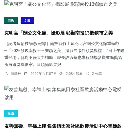
宗教
文教
克明宮「關公文化節」攝影展 彰顯南投13鄉鎮市之美
［記者陳朝枝/南投報導］南投縣竹山鎮克明宮關公文化節重頭戲
─「2026發現南投十三鄉鎮之美」攝影展徵件頒獎典禮，7日上午隆
重登場，縣府不僅大力補助，縣長許淑華也專程到場參觀並頒獎給
所有得獎攝影家。這項攝影展與...
陳朝枝
2026年八月07日
2,684 觀看
2 分享
健康
友善無礙、幸福上樓 集集鎮田寮社區歡慶活動中心電梯啟