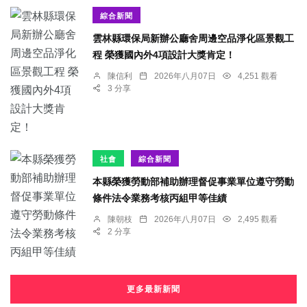
綜合新聞
雲林縣環保局新辦公廳舍周邊空品淨化區景觀工
程 榮獲國內外4項設計大獎肯定！
陳信利
2026年八月07日
4,251 觀看
3 分享
社會
綜合新聞
本縣榮獲勞動部補助辦理督促事業單位遵守勞動
條件法令業務考核丙組甲等佳績
陳朝枝
2026年八月07日
2,495 觀看
2 分享
更多最新新聞