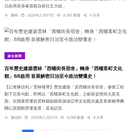
日由局長張峯源親自前往五大組...
陳明
2026年八月07日
6,543 觀看
6 分享
綜合新聞
百年歷史建築雲林「西螺街長宿舍」轉身「西螺客町文化
館」8/8啟用 首展解密日治至今政治變遷史！
【記者陳信利／雲林報導】歷史建築「原西螺街長宿舍」修復工程
劃下完美句點，即將以「西螺客町文化館」之嶄新姿態與大眾見
面。在開幕營運前雲林縣副縣長謝淑亞率文化觀光處及客家輔導團
關心其開館營運進度，並為詔安...
陳信利
2026年八月07日
9,268 觀看
9 分享