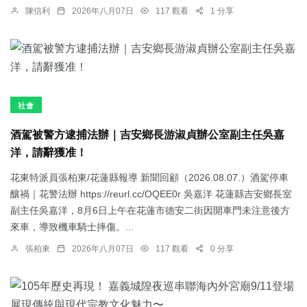
陳信利
2026年八月07日
117 觀看
1 分享
社會
酒駕被警方逮捕法辦｜吉安鄉長游淑貞辦公室副主任吳嘉
洋，請辭獲准！
花東特派員張柏東/花蓮縣報導 新聞回顧（2026.08.07.）酒駕停車
釀禍｜花警法辦 https://reurl.cc/OQEE0r 吳嘉洋 花蓮縣吉安鄉長室
副主任吳嘉洋，8月6日上午在花蓮市德安二街因開車門未注意後方
來車，導致機車騎士摔傷。...
張柏東
2026年八月07日
117 觀看
0 分享