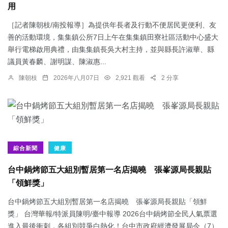
用
［記者陳朝枝/南投報導］為提供年長者及行動不便居民更便利、友
善的活動環境，集集鎮公所7日上午在集集鎮田寮社區活動中心盛大
舉行電梯啟用典禮，由集集鎮長吳大村主持，並與縣長許淑華、縣
議員黃春麟、謝明謀、陳淑惠...
陳朝枝
2026年八月07日
2,921 觀看
2 分享
綜合新聞
健康
台中鍋烤節五大組別暫居第一名店揭曉 張峯源局長親貼
「領鮮獎」
台中鍋烤節五大組別暫居第一名店揭曉 張峯源局長親貼「領鮮
獎」 台灣華報/特派員陳明/臺中報導 2026台中鍋烤節全民人氣票選
進入最後衝刺，各組別競爭白熱化！台中市政府經濟發展局今（7）