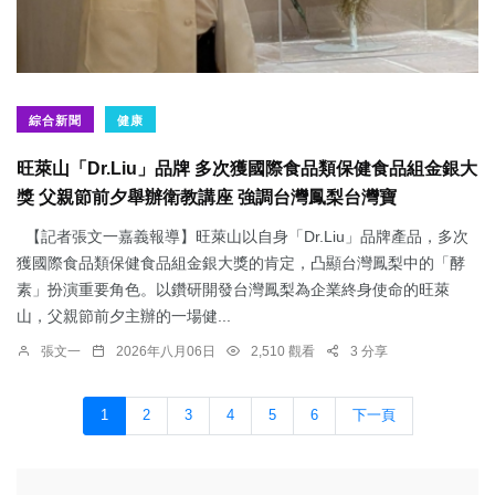
綜合新聞
健康
旺萊山「Dr.Liu」品牌 多次獲國際食品類保健食品組金銀大
獎 父親節前夕舉辦衛教講座 強調台灣鳳梨台灣寶
【記者張文一嘉義報導】旺萊山以自身「Dr.Liu」品牌產品，多次
獲國際食品類保健食品組金銀大獎的肯定，凸顯台灣鳳梨中的「酵
素」扮演重要角色。以鑽研開發台灣鳳梨為企業終身使命的旺萊
山，父親節前夕主辦的一場健...
張文一
2026年八月06日
2,510 觀看
3 分享
1
2
3
4
5
6
下一頁