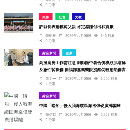
0 分享
頭條
社會
文教
許縣長表揚模範父親 肯定感謝付出和貢獻
陳朝枝
2026年八月06日
145 觀看
0 分享
綜合新聞
健康
高溫廚房工作需注意 廚師熱中暑合併橫紋肌溶解
及急性腎損傷 衛福部嘉義醫院提醒勿輕忽熱傷害
張文一
2026年八月06日
1,995 觀看
4 分享
綜合新聞
中國「暗船」侵入我海纜區海巡強硬廣播驅離
陳信銘
2026年八月06日
2,227 觀看
2 分享