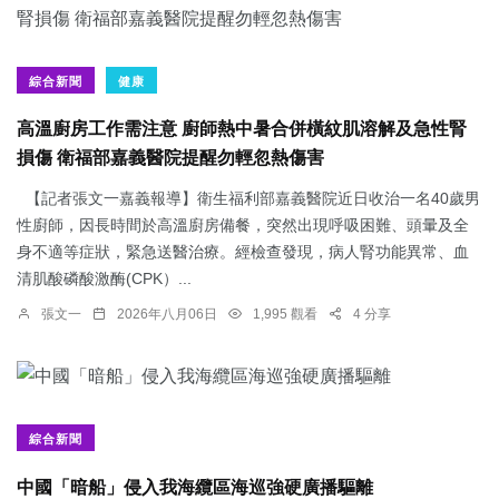
綜合新聞
健康
高溫廚房工作需注意 廚師熱中暑合併橫紋肌溶解及急性腎
損傷 衛福部嘉義醫院提醒勿輕忽熱傷害
【記者張文一嘉義報導】衛生福利部嘉義醫院近日收治一名40歲男
性廚師，因長時間於高溫廚房備餐，突然出現呼吸困難、頭暈及全
身不適等症狀，緊急送醫治療。經檢查發現，病人腎功能異常、血
清肌酸磷酸激酶(CPK）...
張文一
2026年八月06日
1,995 觀看
4 分享
綜合新聞
中國「暗船」侵入我海纜區海巡強硬廣播驅離