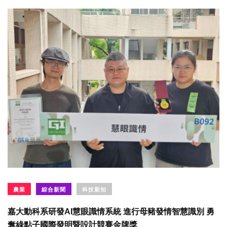
農業
綜合新聞
科技新知
嘉大動科系研發AI慧眼識情系統 進行母豬發情智慧識別 勇
奪綠點子國際發明暨設計競賽金牌獎