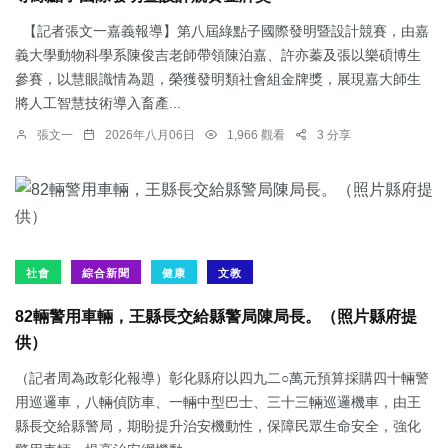
【記者張文一嘉義報導】第八屆綠點子國際發明暨設計競賽，由嘉
義大學動物科學系陳俊吉老師帶領陳泊嘉、許亦蓁及張以樂碩博生
參賽，以慧眼識情為題，榮獲發明類社會組金牌獎，展現嘉大師生
將人工智慧技術導入畜產...
張文一
2026年八月06日
1,966 觀看
3 分享
社會
綜合新聞
健康
文教
82輛警用車輛，王縣長交給縣警局陳局長。（照片縣府提
供）
（記者周為政彰化報導）彰化縣府以四九二○萬元預算採購四十輛警
用巡邏車，八輛偵防車、一輛中型巴士、三十三輛巡邏機車，由王
縣長交給縣警局，期盼提升治安機動性，保障民眾生命安全，強化