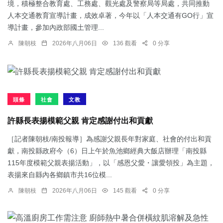
境，積極整合教育處、工務處、觀光處及警察局等局處，共同推動
人本交通教育宣導計畫，成效卓著，今年以「人本交通有GO行」宣
導計畫，參加內政部國土管理...
陳朝枝
2026年八月06日
136 觀看
0 分享
頭條
社會
文教
許縣長表揚模範父親 肯定感謝付出和貢獻
［記者陳朝枝/南投報導］為感謝父親長年對家庭、社會的付出和貢
獻，南投縣政府今（6）日上午於魚池鄉經典大飯店辦理「南投縣
115年度模範父親表揚活動」，以「感恩父愛・讓愛領投」為主題，
表揚來自縣內各鄉鎮市共16位模...
陳朝枝
2026年八月06日
145 觀看
0 分享