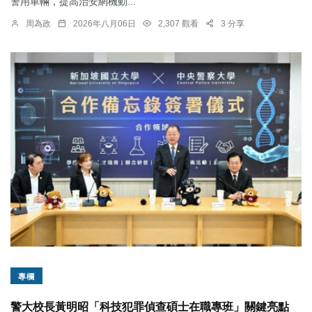
警用車輛，提高治安網機動...
周為政
2026年八月06日
2,307 觀看
3 分享
專欄
警大校長黃明昭「科技犯罪偵查碩士在職專班」關鍵亮點