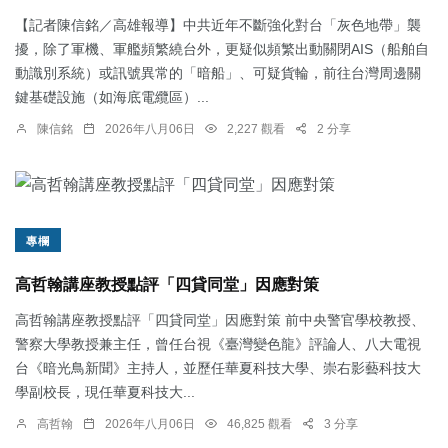
【記者陳信銘／高雄報導】中共近年不斷強化對台「灰色地帶」襲
擾，除了軍機、軍艦頻繁繞台外，更疑似頻繁出動關閉AIS（船舶自
動識別系統）或訊號異常的「暗船」、可疑貨輪，前往台灣周邊關
鍵基礎設施（如海底電纜區）...
陳信銘
2026年八月06日
2,227 觀看
2 分享
專欄
高哲翰講座教授點評「四貸同堂」因應對策
高哲翰講座教授點評「四貸同堂」因應對策 前中央警官學校教授、
警察大學教授兼主任，曾任台視《臺灣變色龍》評論人、八大電視
台《暗光鳥新聞》主持人，並歷任華夏科技大學、崇右影藝科技大
學副校長，現任華夏科技大...
高哲翰
2026年八月06日
46,825 觀看
3 分享