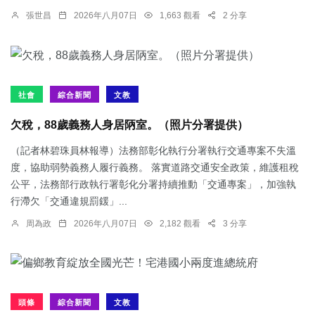
張世昌
2026年八月07日
1,663 觀看
2 分享
社會
綜合新聞
文教
欠稅，88歲義務人身居陃室。（照片分署提供）
（記者林碧珠員林報導）法務部彰化執行分署執行交通專案不失溫
度，協助弱勢義務人履行義務。 落實道路交通安全政策，維護租稅
公平，法務部行政執行署彰化分署持續推動「交通專案」，加強執
行滯欠「交通違規罰鍰」...
周為政
2026年八月07日
2,182 觀看
3 分享
頭條
綜合新聞
文教