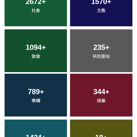
2672
+
1570
+
社會
文教
1094
+
235
+
旅遊
科技新知
789
+
344
+
專欄
頭條