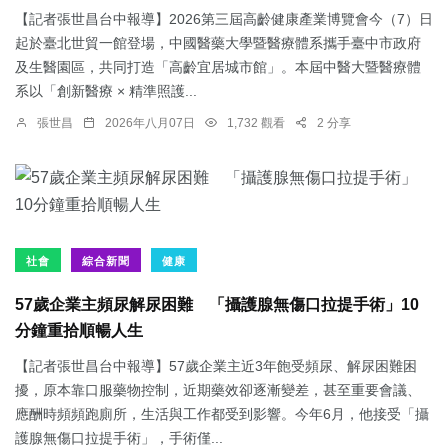
【記者張世昌台中報導】2026第三屆高齡健康產業博覽會今（7）日
起於臺北世貿一館登場，中國醫藥大學暨醫療體系攜手臺中市政府
及生醫園區，共同打造「高齡宜居城市館」。本屆中醫大暨醫療體
系以「創新醫療 × 精準照護...
張世昌
2026年八月07日
1,732 觀看
2 分享
社會
綜合新聞
健康
57歲企業主頻尿解尿困難 「攝護腺無傷口拉提手術」10
分鐘重拾順暢人生
【記者張世昌台中報導】57歲企業主近3年飽受頻尿、解尿困難困
擾，原本靠口服藥物控制，近期藥效卻逐漸變差，甚至重要會議、
應酬時頻頻跑廁所，生活與工作都受到影響。今年6月，他接受「攝
護腺無傷口拉提手術」，手術僅...