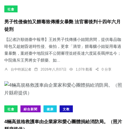
社會
男子性侵偷拍又餵毒致傳播女暴斃 法官審後判十四年六月
徒刑
【記者許順德臺中報導】王姓男子找傳播小姐開房間，提供毒品咖
啡包又趁她昏迷時性侵、偷拍，更拿「滴管」餵毒釀小姐疑用毒過
量暴斃，案經臺中地院採不公開審理並經長達六度延長羈押迄今；
中院痛斥王男將女子餵藥、如...
台中特派記者
2026年八月07日
1,078 觀看
0 分享
社會
綜合新聞
健康
文教
4輛高規格救護車由企業家和愛心團體捐給消防局。（照片