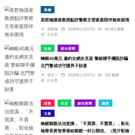
專欄
高哲翰講座教授點評警察主管家庭陪伴無奈困境
高哲翰
2026年八月07日
49,063 觀看
3 分享
社會
綜合新聞
轉帳40萬元 邀約女網友見面 警銀聯手攔阻詐騙
北門警成功守護男子財產
張文一
2026年八月07日
156 觀看
0 分享
頭條
社會
綜合新聞
健康
文教
喚醒鄉親法治意識，「不買票、不賣票」，彰化
檢察長黃智勇發給鄉親一封公開信。（照片彰檢