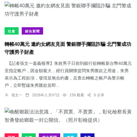
社會
綜合新聞
轉帳40萬元 邀約女網友見面 警銀聯手攔阻詐騙 北門警成功
守護男子財產
【記者張文一嘉義報導】朱姓男子日前到銀行欲轉帳新台幣40萬元
至指定帳戶，因金額龐大，經行員關懷提問朱男匯款之用途，朱男
表示為工程款項，發現並無合約書，且查出轉帳之帳戶為警示帳
戶，立即暫緩朱男匯款並即...
張文一
2026年八月07日
156 觀看
0 分享