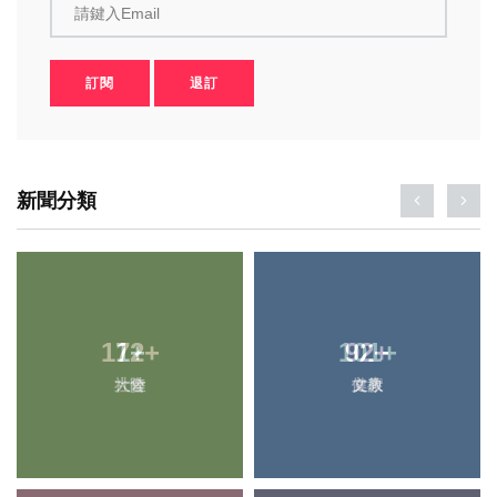
請鍵入Email
訂閱
退訂
新聞分類
172
1
+
+
101
92
+
+
大陸
社會
健康
文教