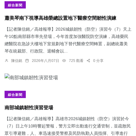
綜合新聞
蕭美琴南下視導高雄榮總設置地下醫療空間韌性演練
【記者陳信銘／高雄報導】2026城鎮韌性（防空）演習今（7）天上
午10點南部縣市率先登場，今年首度加強醫院防空演練，高雄榮民
總醫院在急診大樓地下室規劃地下替代醫療空間轉置，副總統蕭美
琴在統裁部、行政院、退輔會以...
陳信銘
2026年八月07日
725 觀看
0 分享
綜合新聞
南部城鎮韌性演習登場
【記者陳信銘／高雄報導】高雄市2026城鎮韌性（防空）演習於今
（7）日上午10時響起警報，警方立即出動進行交通管制，並疏散民
眾引導避難，人、車迅速接受警察及民防執勤人員指揮、引導進行