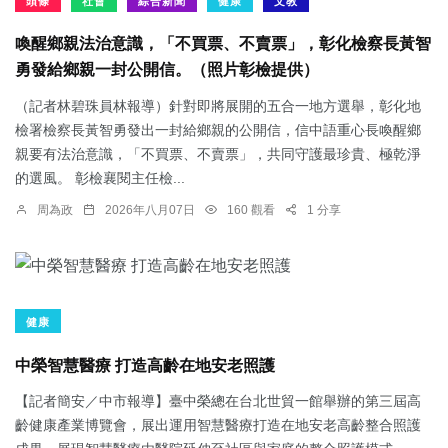
頭條
社會
綜合新聞
健康
文教
喚醒鄉親法治意識，「不買票、不賣票」，彰化檢察長黃智
勇發給鄉親一封公開信。（照片彰檢提供）
（記者林碧珠員林報導）針對即將展開的五合一地方選舉，彰化地
檢署檢察長黃智勇發出一封給鄉親的公開信，信中語重心長喚醒鄉
親要有法治意識，「不買票、不賣票」，共同守護最珍貴、極乾淨
的選風。 彰檢襄閱主任檢...
周為政
2026年八月07日
160 觀看
1 分享
健康
中榮智慧醫療 打造高齡在地安老照護
【記者簡安／中市報導】臺中榮總在台北世貿一館舉辦的第三屆高
齡健康產業博覽會，展出運用智慧醫療打造在地安老高齡整合照護