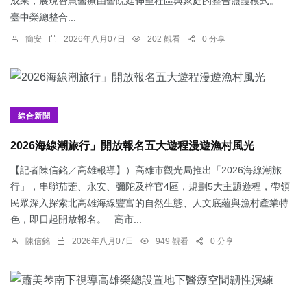
成果，展現智慧醫療由醫院延伸至社區與家庭的整合照護模式。
臺中榮總整合...
簡安
2026年八月07日
202 觀看
0 分享
綜合新聞
2026海線潮旅行」開放報名五大遊程漫遊漁村風光
【記者陳信銘／高雄報導】）高雄市觀光局推出「2026海線潮旅
行」，串聯茄萣、永安、彌陀及梓官4區，規劃5大主題遊程，帶領
民眾深入探索北高雄海線豐富的自然生態、人文底蘊與漁村產業特
色，即日起開放報名。 高市...
陳信銘
2026年八月07日
949 觀看
0 分享