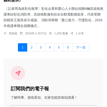
縣府提供）
〔記者周為政彰化報導〕彰化企業和愛心人士聯合捐贈4輛高規格救
護車給彰化消防局，高規格配備包括全自動電動擔架床，代表受贈
的縣長王惠美表示感謝。 消防局舉辦「愛心接力，守護彰化，2026
年救護車聯合捐贈儀式...
周為政
2026年八月07日
1,296 觀看
1 分享
1
2
3
4
5
6
下一頁
訂閱我們的電子報
了解時事、接收新知、在家也能當個知識通！