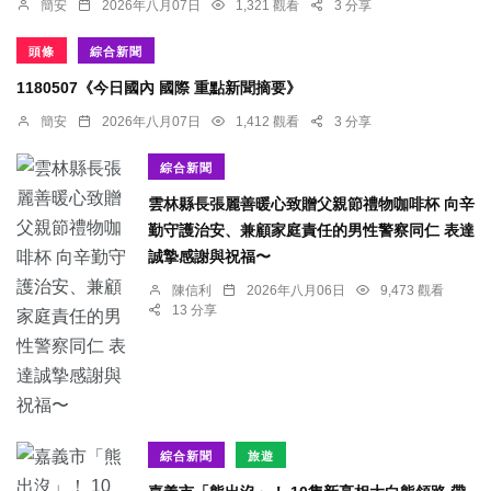
簡安
2026年八月07日
1,321 觀看
3 分享
頭條
綜合新聞
1180507《今日國內 國際 重點新聞摘要》
簡安
2026年八月07日
1,412 觀看
3 分享
綜合新聞
雲林縣長張麗善暖心致贈父親節禮物咖啡杯 向辛
勤守護治安、兼顧家庭責任的男性警察同仁 表達
誠摯感謝與祝福〜
陳信利
2026年八月06日
9,473 觀看
13 分享
綜合新聞
旅遊