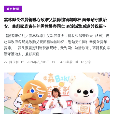
綜合新聞
雲林縣長張麗善暖心致贈父親節禮物咖啡杯 向辛勤守護治
安、兼顧家庭責任的男性警察同仁 表達誠摯感謝與祝福〜
【記者陳信利／雲林報導】父親節前夕，縣長張麗善昨天（5日）親
赴縣政府各局處致贈父親節禮物咖啡杯，慰勉男性同仁辛勞並提年
賀節。 縣長張麗善到達警察局時，受到同仁熱情歡迎，張縣長向辛
勤守護治安、兼顧家庭...
陳信利
2026年八月06日
9,473 觀看
13 分享