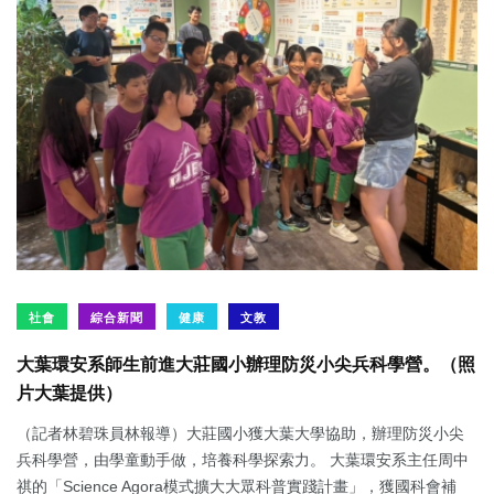
社會
綜合新聞
健康
文教
大葉環安系師生前進大莊國小辦理防災小尖兵科學營。（照
片大葉提供）
（記者林碧珠員林報導）大莊國小獲大葉大學協助，辦理防災小尖
兵科學營，由學童動手做，培養科學探索力。 大葉環安系主任周中
祺的「Science Agora模式擴大大眾科普實踐計畫」，獲國科會補