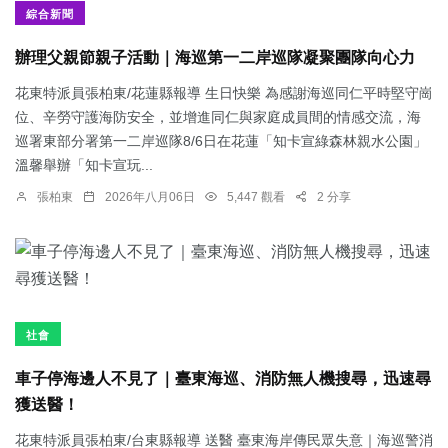
綜合新聞
辦理父親節親子活動｜海巡第一二岸巡隊凝聚團隊向心力
花東特派員張柏東/花蓮縣報導 生日快樂 為感謝海巡同仁平時堅守崗
位、辛勞守護海防安全，並增進同仁與家庭成員間的情感交流，海
巡署東部分署第一二岸巡隊8/6日在花蓮「知卡宣綠森林親水公園」
溫馨舉辦「知卡宣玩...
張柏東
2026年八月06日
5,447 觀看
2 分享
社會
車子停海邊人不見了｜臺東海巡、消防無人機搜尋，迅速尋
獲送醫！
花東特派員張柏東/台東縣報導 送醫 臺東海岸傳民眾失意｜海巡警消