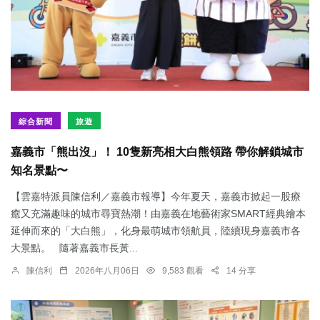
綜合新聞
旅遊
嘉義市「熊出沒」！ 10隻新亮相大白熊領路 帶你解鎖城市
知名景點〜
【雲嘉特派員陳信利／嘉義市報導】今年夏天，嘉義市掀起一股療
癒又充滿趣味的城市尋寶熱潮！由嘉義在地藝術家SMART經典繪本
延伸而來的「大白熊」，化身最萌城市領航員，陸續現身嘉義市各
大景點。 隨著嘉義市長黃...
陳信利
2026年八月06日
9,583 觀看
14 分享