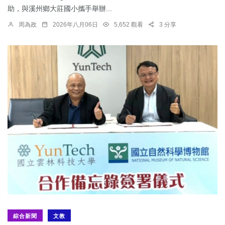
助，與溪州鄉大莊國小攜手舉辦...
周為政
2026年八月06日
5,652 觀看
3 分享
綜合新聞
文教