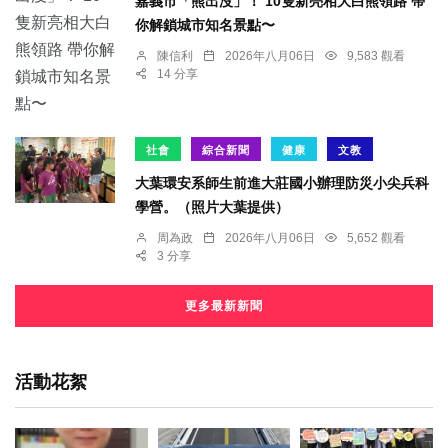
嘉義市「熊出沒」！ 10隻新亮相大白熊領路 帶
你解鎖城市知名景點〜
陳信利
2026年八月06日
9,583 觀看
14 分享
社會
綜合新聞
健康
文教
大葉環安系師生前進大莊國小辦理防災小尖兵科
學營。（照片大葉提供）
周為政
2026年八月06日
5,652 觀看
3 分享
更多最新新聞
活動花絮