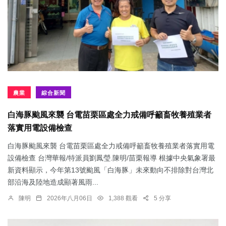
農業
綜合新聞
白海豚颱風來襲 台電苗栗區處全力戒備呼籲畜牧養殖業者
落實用電設備檢查
白海豚颱風來襲 台電苗栗區處全力戒備呼籲畜牧養殖業者落實用電
設備檢查 台灣華報/特派員劉鳳瑩.陳明/苗栗報導 根據中央氣象署最
新資料顯示，今年第13號颱風「白海豚」未來動向不排除對台灣北
部沿海及陸地造成顯著風雨...
陳明
2026年八月06日
1,388 觀看
5 分享