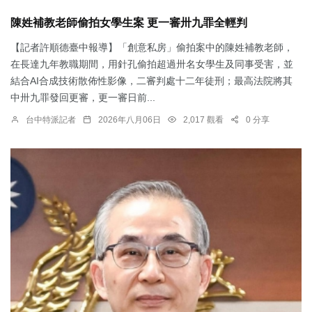
陳姓補教老師偷拍女學生案 更一審卅九罪全輕判
【記者許順德臺中報導】「創意私房」偷拍案中的陳姓補教老師，
在長達九年教職期間，用針孔偷拍超過卅名女學生及同事受害，並
結合AI合成技術散佈性影像，二審判處十二年徒刑；最高法院將其
中卅九罪發回更審，更一審日前...
台中特派記者
2026年八月06日
2,017 觀看
0 分享