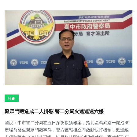
社會
聚眾鬥毆造成二人掛彩 警二分局火速連逮六嫌
圖說：中市警二分局在五日深夜接獲報案，指北區精武路一處泡沫
廣場前發生聚眾鬥毆事件，警方獲報後立即啟動快打機制，派遣線