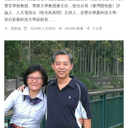
警官學校教授、警察大學教授兼主任，曾任台視《臺灣變色龍》評
論人、八大電視台《暗光鳥新聞》主持人，並歷任華夏科技大學、
崇右影藝科技大學副校長，...
高哲翰
2026年八月06日
49,098 觀看
3 分享