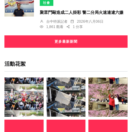
社會
聚眾鬥毆造成二人掛彩 警二分局火速連逮六嫌
台中特派記者
2026年八月06日
1,861 觀看
1 分享
更多最新新聞
活動花絮