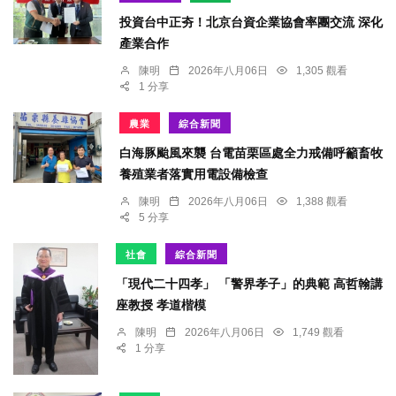
投資台中正夯！北京台資企業協會率團交流 深化
產業合作
陳明
2026年八月06日
1,305 觀看
1 分享
農業
綜合新聞
白海豚颱風來襲 台電苗栗區處全力戒備呼籲畜牧
養殖業者落實用電設備檢查
陳明
2026年八月06日
1,388 觀看
5 分享
社會
綜合新聞
「現代二十四孝」 「警界孝子」的典範 高哲翰講
座教授 孝道楷模
陳明
2026年八月06日
1,749 觀看
1 分享