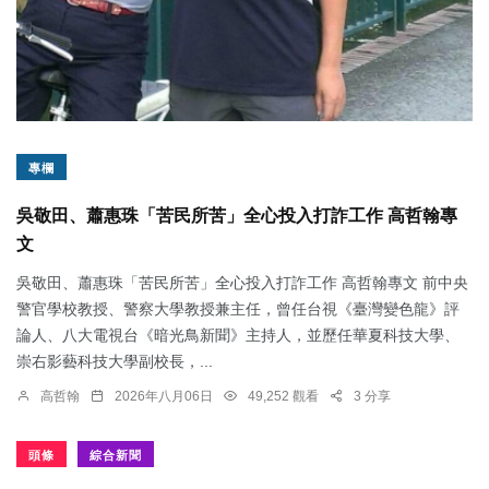
專欄
吳敬田、蕭惠珠「苦民所苦」全心投入打詐工作 高哲翰專
文
吳敬田、蕭惠珠「苦民所苦」全心投入打詐工作 高哲翰專文 前中央
警官學校教授、警察大學教授兼主任，曾任台視《臺灣變色龍》評
論人、八大電視台《暗光鳥新聞》主持人，並歷任華夏科技大學、
崇右影藝科技大學副校長，...
高哲翰
2026年八月06日
49,252 觀看
3 分享
頭條
綜合新聞