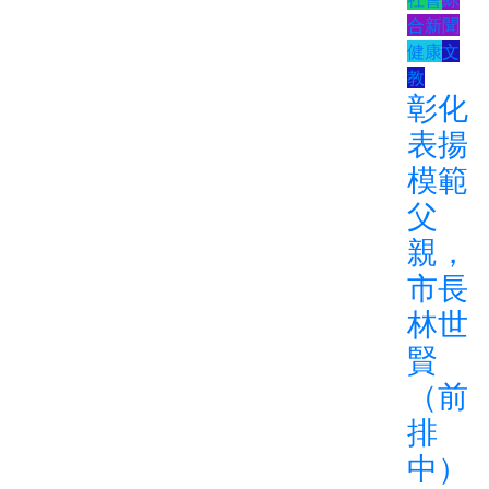
合新聞
健康
文
教
彰化
表揚
模範
父
親，
市長
林世
賢
（前
排
中）