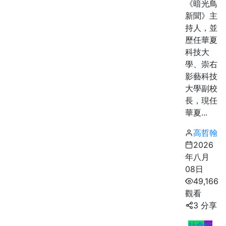
《暗光鳥
新聞》主
持人，並
歷任華夏
科技大
學、崇右
影藝科技
大學副校
長，現任
華夏...
高哲翰
2026
年八月
08日
49,166
觀看
3 分享
社會
綜