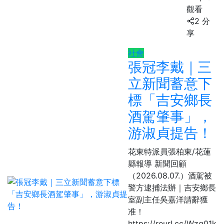
觀看
2 分
享
社會
張冠李戴｜三
立新聞蓄意下
標「吉安鄉長
酒駕肇事」，
游淑貞提告！
花東特派員張柏東/花蓮
縣報導 新聞回顧
（2026.08.07.）酒駕被
警方逮捕法辦｜吉安鄉長
室副主任吳嘉洋請辭獲
准！
https://reurl.cc/Wzq01k