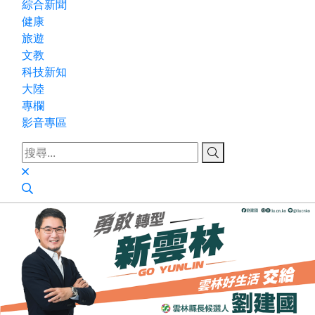
綜合新聞
健康
旅遊
文教
科技新知
大陸
專欄
影音專區