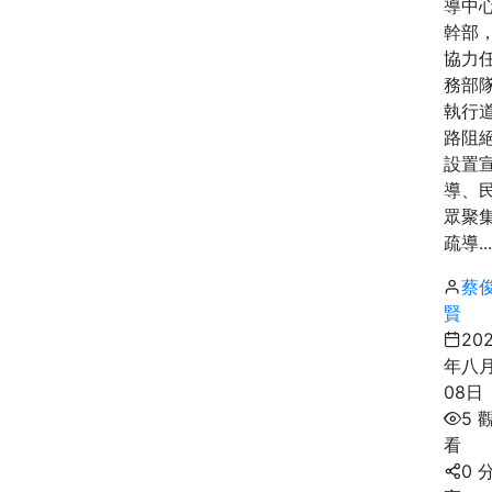
導中
幹部
協力
務部
執行
路阻
設置
導、
眾聚
疏導...
蔡
賢
20
年八
08日
5 
看
0 