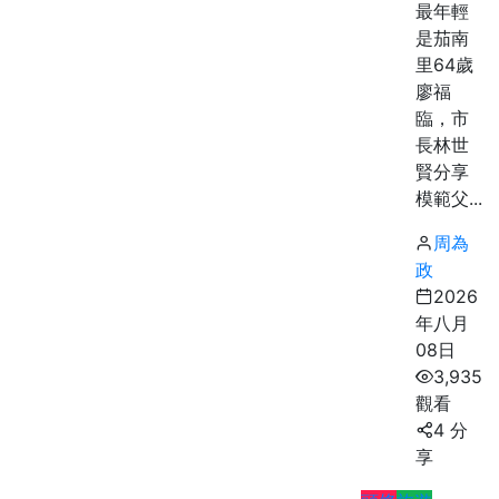
最年輕
是茄南
里64歲
廖福
臨，市
長林世
賢分享
模範父...
周為
政
2026
年八月
08日
3,935
觀看
4 分
享