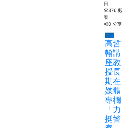
日
376 觀
看
0 分享
專欄
高哲
翰講
座教
授長
期在
媒體
專欄
「力
挺警