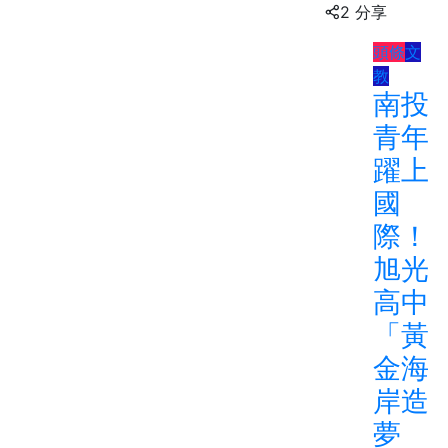
2 分享
頭條
文
教
南投
青年
躍上
國
際！
旭光
高中
「黃
金海
岸造
夢