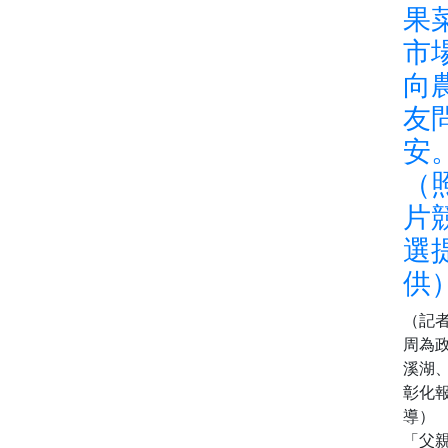
果
市
向
友
安
（
片
選
供
（記
周為
溪湖
彰化
導）
「父