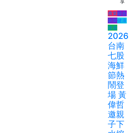
享
農業
綜合
新聞
健康
旅遊
2026
台南
七股
海鮮
節熱
鬧登
場 黃
偉哲
邀親
子下