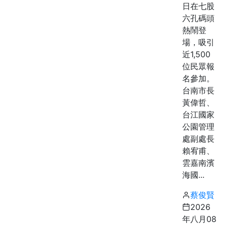
日在七股
六孔碼頭
熱鬧登
場，吸引
近1,500
位民眾報
名參加。
台南市長
黃偉哲、
台江國家
公園管理
處副處長
賴宥甫、
雲嘉南濱
海國...
蔡俊賢
2026
年八月08