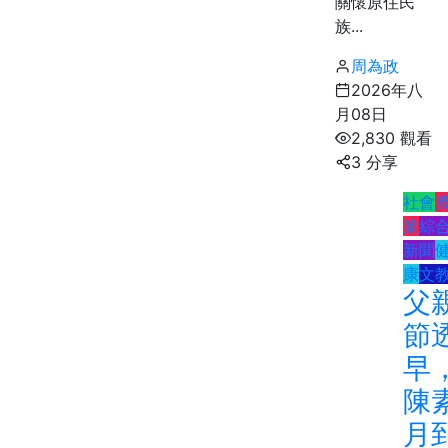
關懷原住民
族...
周為政
2026年八
月08日
2,830 觀看
3 分享
社會
業
綜
新聞
康
文
父
節
早
陳
月