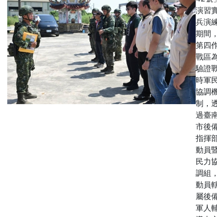
演習
兵演
期間
第四
戰區
驗證
時軍
協調
制，
過臺
市後
指揮
動員
民力
調組
動員
屬後
軍人