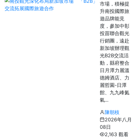
市場，積極提
升南投國際旅
遊品牌能見
度，參加中彰
投苗聯合觀光
行銷團，遠赴
新加坡辦理觀
光B2B交流活
動，縣府整合
日月潭力麗溫
德姆酒店、力
麗哲園-日潭
館、九九峰氦
氣...
陳朝枝
2026年八月
08日
2,163 觀看