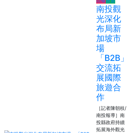
頭條
旅遊
南投觀
光深化
布局新
加坡市
場
「B2B」
交流拓
展國際
旅遊合
作
［記者陳朝枝/
南投報導］南
投縣政府持續
拓展海外觀光