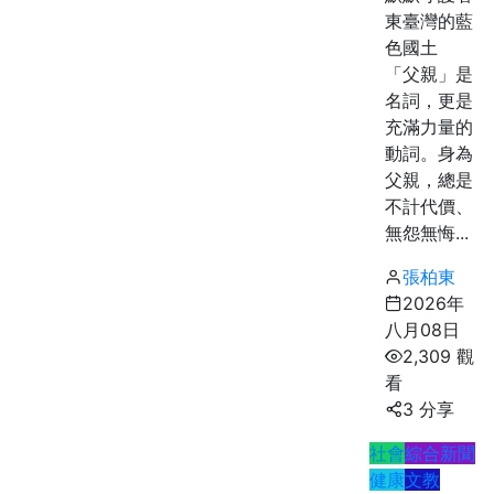
東臺灣的藍
色國土
「父親」是
名詞，更是
充滿力量的
動詞。身為
父親，總是
不計代價、
無怨無悔...
張柏東
2026年
八月08日
2,309 觀
看
3 分享
社會
綜合新聞
健康
文教