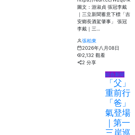
圖文：游淑貞 張冠李戴
｜三立新聞蓄意下標「吉
安鄉長酒駕肇事」 張冠
李戴｜三...
張柏東
2026年八月08日
2,132 觀看
2 分享
綜合新聞
「父」
重前行
「爸」
氣登場
｜第一
三岸巡