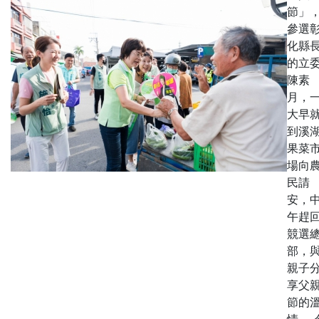
節」
參選
化縣
的立
陳素
月，
大早
到溪
果菜
場向
民請
安，
午趕
競選
部，
親子
享父
節的
情。 