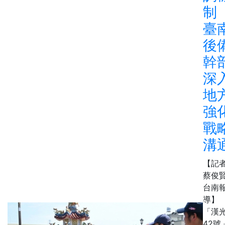
制
臺
後
幹
深
地
強
戰
溝
【記
蔡俊賢
台南
導】
「漢
42號