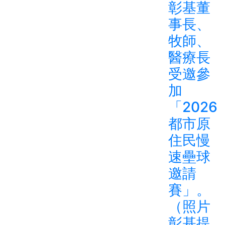
彰基董
事長、
牧師、
醫療長
受邀參
加
「2026
都市原
住民慢
速壘球
邀請
賽」。
（照片
彰基提