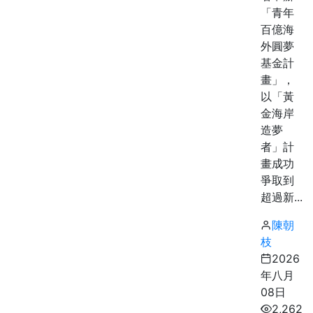
「青年
百億海
外圓夢
基金計
畫」，
以「黃
金海岸
造夢
者」計
畫成功
爭取到
超過新...
陳朝
枝
2026
年八月
08日
2,262