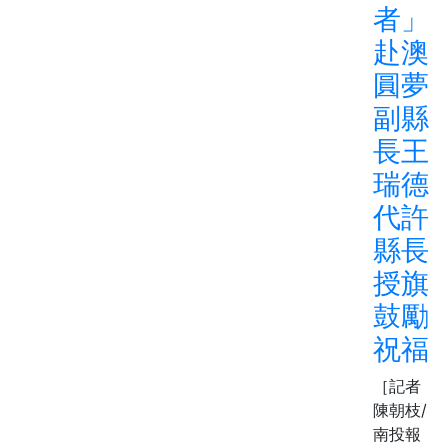
者」
赴澳
圓夢
副縣
長王
瑞德
代許
縣長
授旗
鼓勵
祝福
［記者
陳朝枝/
南投報