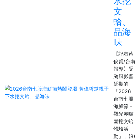
水挖
文
蛤、
品海
味
【記者蔡
俊賢/台南
報導】受
颱風影響
延期的
「2026
台南七股
海鮮節－
觀光赤嘴
園挖文蛤
體驗活
動」，(8)