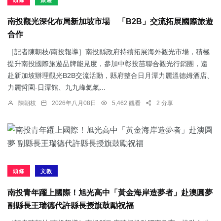
頭條
旅遊
南投觀光深化布局新加坡市場 「B2B」交流拓展國際旅遊
合作
［記者陳朝枝/南投報導］南投縣政府持續拓展海外觀光市場，積極
提升南投國際旅遊品牌能見度，參加中彰投苗聯合觀光行銷團，遠
赴新加坡辦理觀光B2B交流活動，縣府整合日月潭力麗溫德姆酒店、
力麗哲園-日潭館、九九峰氦氣...
陳朝枝
2026年八月08日
5,462 觀看
2 分享
頭條
文教
南投青年躍上國際！旭光高中「黃金海岸造夢者」赴澳圓夢
副縣長王瑞德代許縣長授旗鼓勵祝福