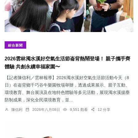
綜合新聞
2026雲林濁水溪好空氣生活節崙背熱鬧登場！ 親子攜手齊
體驗 共創永續幸福家園〜
【記者陳信利／雲林報導】2026濁水溪好空氣生活節活動今天（8
日）在崙背鄉千巧谷牛樂園牧場舉辦，透過成果展示、親子互動、
環境教育、舞台展演及在地特色體驗等多元活動，展現濁水溪揚塵
防制成果，深化全民環境教育，並...
陳信利
2026年八月08日
9,551 觀看
12 分享