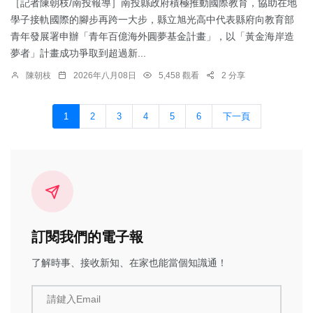
［記者陳朝枝/南投報導］南投縣政府積極推動國際教育，協助在地
學子接軌國際的腳步再跨一大步，縣立旭光高中代表縣府向教育部
青年發展署申辦「青年百億海外圓夢基金計畫」，以「黃金海岸造
夢者」計畫成功爭取到超過新...
陳朝枝
2026年八月08日
5,458 觀看
2 分享
1
2
3
4
5
6
下一頁
訂閱我們的電子報
了解時事、接收新知、在家也能當個知識通！
請鍵入Email