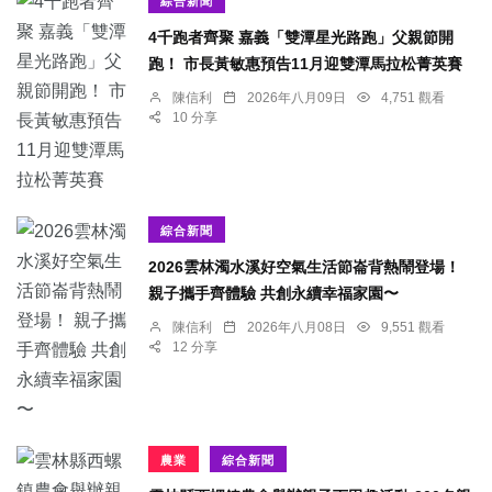
綜合新聞
4千跑者齊聚 嘉義「雙潭星光路跑」父親節開
跑！ 市長黃敏惠預告11月迎雙潭馬拉松菁英賽
陳信利
2026年八月09日
4,751 觀看
10 分享
綜合新聞
2026雲林濁水溪好空氣生活節崙背熱鬧登場！
親子攜手齊體驗 共創永續幸福家園〜
陳信利
2026年八月08日
9,551 觀看
12 分享
農業
綜合新聞