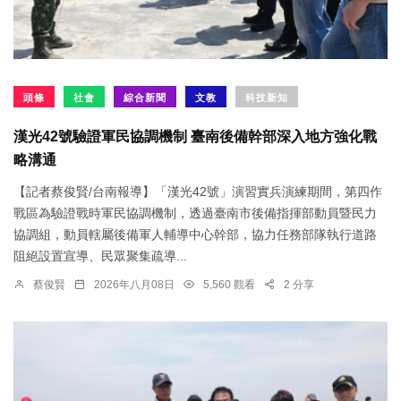
頭條
社會
綜合新聞
文教
科技新知
漢光42號驗證軍民協調機制 臺南後備幹部深入地方強化戰
略溝通
【記者蔡俊賢/台南報導】「漢光42號」演習實兵演練期間，第四作
戰區為驗證戰時軍民協調機制，透過臺南市後備指揮部動員暨民力
協調組，動員轄屬後備軍人輔導中心幹部，協力任務部隊執行道路
阻絕設置宣導、民眾聚集疏導...
蔡俊賢
2026年八月08日
5,560 觀看
2 分享