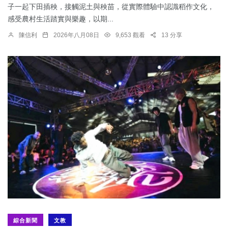
子一起下田插秧，接觸泥土與秧苗，從實際體驗中認識稻作文化，
感受農村生活踏實與樂趣，以期...
陳信利
2026年八月08日
9,653 觀看
13 分享
綜合新聞
文教