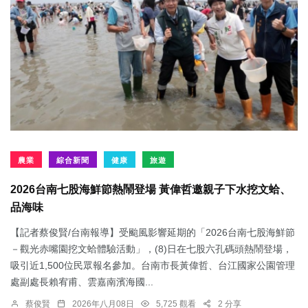
農業
綜合新聞
健康
旅遊
2026台南七股海鮮節熱鬧登場 黃偉哲邀親子下水挖文蛤、
品海味
【記者蔡俊賢/台南報導】受颱風影響延期的「2026台南七股海鮮節
－觀光赤嘴園挖文蛤體驗活動」，(8)日在七股六孔碼頭熱鬧登場，
吸引近1,500位民眾報名參加。台南市長黃偉哲、台江國家公園管理
處副處長賴宥甫、雲嘉南濱海國...
蔡俊賢
2026年八月08日
5,725 觀看
2 分享