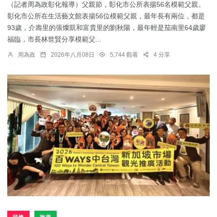
（記者周為政彰化報導）父親節，彰化市公所表揚56名模範父親。
彰化市公所在生活藝文館表揚56位模範父親，最年長有兩位，都是
93歲，介壽里的張燦凱和富貴里的劉秋陽，最年輕是茄南里64歲廖
福臨，市長林世賢分享模範父...
周為政
2026年八月08日
5,744 觀看
4 分享