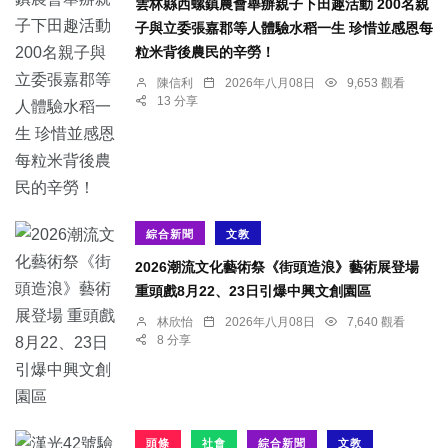
雲林縣西螺鎮農會舉辦親子下田趣活動 200名親
子與立委張嘉郡等人體驗水稻一生 珍惜並感恩每
粒米背後農民的辛勞！
陳信利
2026年八月08日
9,653 觀看
13 分享
綜合新聞
文教
2026潮流文化藝術祭《街頭造浪》藝術展登場
重頭戲8月22、23日引爆中興文創園區
林欣怡
2026年八月08日
7,640 觀看
8 分享
頭條
社會
綜合新聞
文教