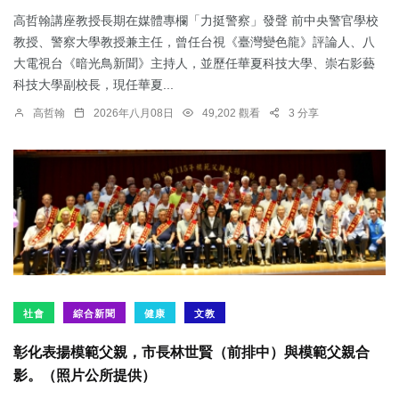
高哲翰講座教授長期在媒體專欄「力挺警察」發聲 前中央警官學校
教授、警察大學教授兼主任，曾任台視《臺灣變色龍》評論人、八
大電視台《暗光鳥新聞》主持人，並歷任華夏科技大學、崇右影藝
科技大學副校長，現任華夏...
高哲翰
2026年八月08日
49,202 觀看
3 分享
社會
綜合新聞
健康
文教
彰化表揚模範父親，市長林世賢（前排中）與模範父親合
影。（照片公所提供）