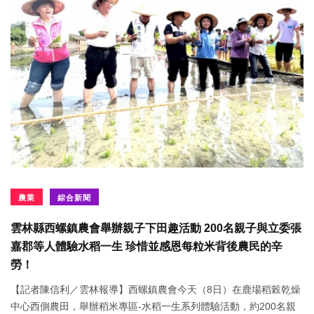
農業
綜合新聞
雲林縣西螺鎮農會舉辦親子下田趣活動 200名親子與立委張
嘉郡等人體驗水稻一生 珍惜並感恩每粒米背後農民的辛
勞！
【記者陳信利／雲林報導】西螺鎮農會今天（8日）在鹿場稻榖乾燥
中心西側農田，舉辦稻米專區-水稻一生系列體驗活動，約200名親