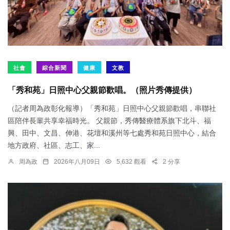
社會
綜合新聞
健康
文教
「秀和苑」日照中心父親節歡唱。（照片秀傳提供）
（記者周為政彰化報導）「秀和苑」日照中心父親節歡唱，串聯社
區陪伴長輩共享幸福時光。 父親節，秀傳醫療體系旗下北斗、福
興、田中、文昌、伸港、花壇和溪州等七處秀和苑日照中心，結合
地方政府、社區、志工、家...
周為政
2026年八月09日
5,632 觀看
2 分享