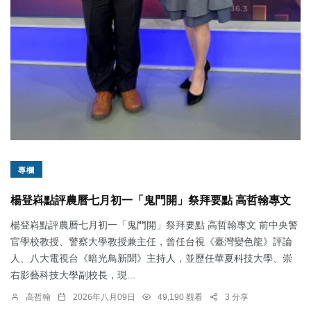
專欄
楊登嵙點評農曆七月初一「鬼門開」祭拜要點 高哲翰專文
楊登嵙點評農曆七月初一「鬼門開」祭拜要點 高哲翰專文 前中央警
官學校教授、警察大學教授兼主任，曾任台視《臺灣變色龍》評論
人、八大電視台《暗光鳥新聞》主持人，並歷任華夏科技大學、崇
右影藝科技大學副校長，現...
高哲翰
2026年八月09日
49,190 觀看
3 分享