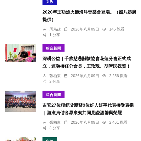
文教
2026年王功漁火節海洋音樂會登場。（照片縣府
提供）
周為政
2026年八月09日
146 觀看
1 分享
綜合新聞
深耕公益｜千歲慈悲關懷協會花蓮分會正式成
立，連瀚接任分會長，王玫瑰、胡智民祝賀！
張柏東
2026年八月09日
2,256 觀看
2 分享
綜合新聞
吉安27位模範父親暨9位好人好事代表接受表揚
｜游淑貞偕各界來賓共同見證溫馨與榮耀
張柏東
2026年八月09日
2,461 觀看
3 分享