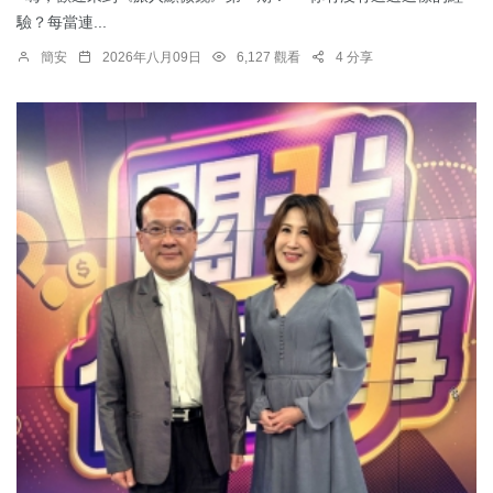
驗？每當連...
簡安
2026年八月09日
6,127 觀看
4 分享