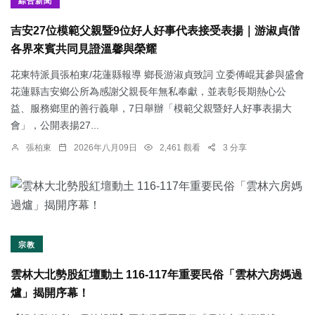
綜合新聞
吉安27位模範父親暨9位好人好事代表接受表揚｜游淑貞偕
各界來賓共同見證溫馨與榮耀
花東特派員張柏東/花蓮縣報導 鄉長游淑貞致詞 立委傅崐萁參與盛會
花蓮縣吉安鄉公所為感謝父親長年無私奉獻，並表彰長期熱心公
益、服務鄉里的善行義舉，7日舉辦「模範父親暨好人好事表揚大
會」，公開表揚27...
張柏東
2026年八月09日
2,461 觀看
3 分享
宗教
雲林大北勢股紅壇動土 116-117年重要民俗「雲林六房媽過
爐」揭開序幕！