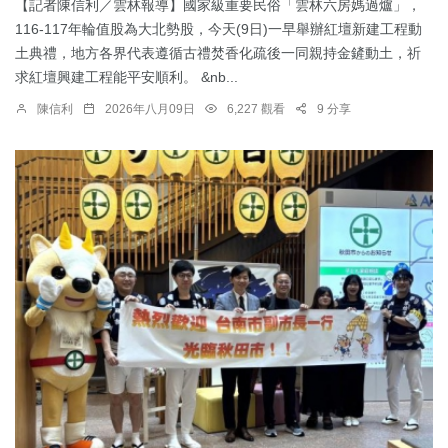
【記者陳信利／雲林報導】國家級重要民俗「雲林六房媽過爐」，
116-117年輪值股為大北勢股，今天(9日)一早舉辦紅壇新建工程動
土典禮，地方各界代表遵循古禮焚香化疏後一同親持金鏟動土，祈
求紅壇興建工程能平安順利。 &nb...
陳信利
2026年八月09日
6,227 觀看
9 分享