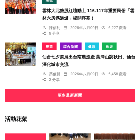
宗教
雲林大北勢股紅壇動土 116-117年重要民俗「雲
林六房媽過爐」揭開序幕！
陳信利
2026年八月09日
6,227 觀看
9 分享
農業
綜合新聞
健康
旅遊
仙台七夕祭展出台南農漁產 葉澤山訪秋田、仙台
深化城市交流
蔡俊賢
2026年八月09日
5,458 觀看
3 分享
更多最新新聞
活動花絮