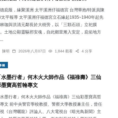
德庇蔭，緣聚溪洲 太平溪洲仔福德宮 台灣華抱/特派員陳
/太平報導 太平溪洲仔福德宮立石緣起1935~1940年起先
林珈與洪清元鄰長於大樹旁，以「三顆石頭」立祀膜
。土地公顯靈驅邪安魂，自此鄉里漸入安定，庇佑地方
..
陳明
2026年八月07日
1,844 觀看
4 分享
專欄
「水墨行者」何木火大師作品《福祿壽》三仙
彩墨寶高哲翰專文
水墨行者」何木火大師作品《福祿壽》三仙彩墨寶高哲
專文 前中央警官學校教授、警察大學教授兼主任，曾任
視《台灣曬龍》評論人、八大電視台《暗光鳥新聞》主