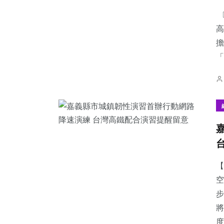
〔
高
擔
「
234
+
22
+
48
+
社會
科技新知
農業
1
+
43
+
76
+
大陸
宗教
專欄
【
空
步
將
度