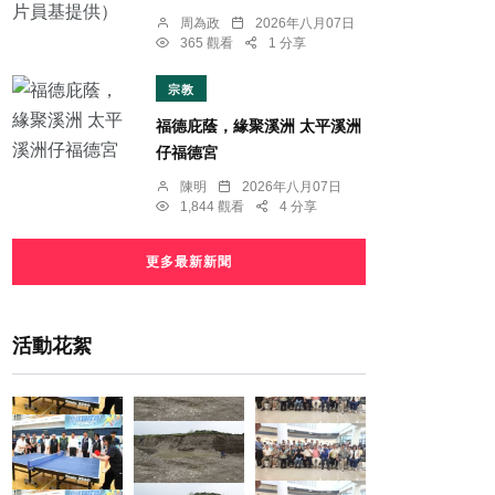
周為政
2026年八月07日
365 觀看
1 分享
宗教
福德庇蔭，緣聚溪洲 太平溪洲
仔福德宮
陳明
2026年八月07日
1,844 觀看
4 分享
更多最新新聞
活動花絮