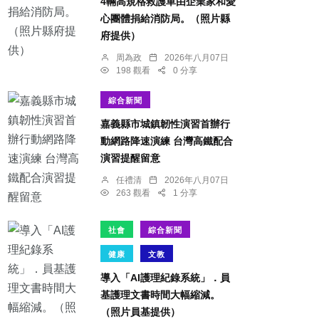
4輛高規格救護車由企業家和愛
心團體捐給消防局。（照片縣
府提供）
周為政
2026年八月07日
198 觀看
0 分享
綜合新聞
嘉義縣市城鎮韌性演習首辦行
動網路降速演練 台灣高鐵配合
演習提醒留意
任禮清
2026年八月07日
263 觀看
1 分享
社會
綜合新聞
健康
文教
導入「AI護理紀錄系統」．員
基護理文書時間大幅縮減。
（照片員基提供）