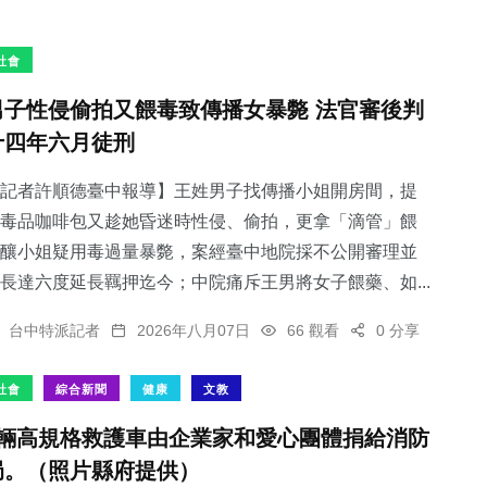
社會
男子性侵偷拍又餵毒致傳播女暴斃 法官審後判
十四年六月徒刑
記者許順德臺中報導】王姓男子找傳播小姐開房間，提
毒品咖啡包又趁她昏迷時性侵、偷拍，更拿「滴管」餵
釀小姐疑用毒過量暴斃，案經臺中地院採不公開審理並
長達六度延長羈押迄今；中院痛斥王男將女子餵藥、如...
台中特派記者
2026年八月07日
66 觀看
0 分享
社會
綜合新聞
健康
文教
4輛高規格救護車由企業家和愛心團體捐給消防
局。（照片縣府提供）