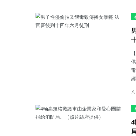
【
供
毒
經