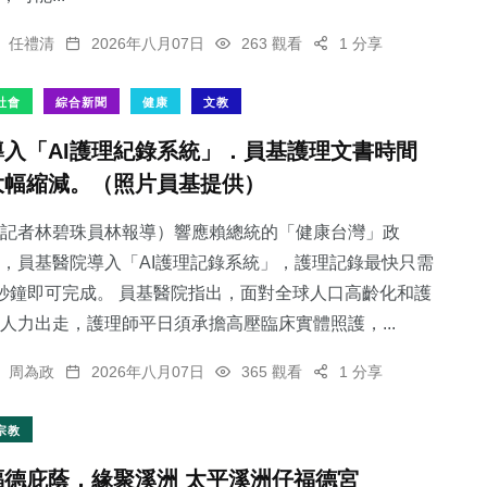
任禮清
2026年八月07日
263 觀看
1 分享
社會
綜合新聞
健康
文教
導入「AI護理紀錄系統」．員基護理文書時間
大幅縮減。（照片員基提供）
記者林碧珠員林報導）響應賴總統的「健康台灣」政
，員基醫院導入「AI護理記錄系統」，護理記錄最快只需
秒鐘即可完成。 員基醫院指出，面對全球人口高齡化和護
人力出走，護理師平日須承擔高壓臨床實體照護，...
周為政
2026年八月07日
365 觀看
1 分享
宗教
福德庇蔭，緣聚溪洲 太平溪洲仔福德宮