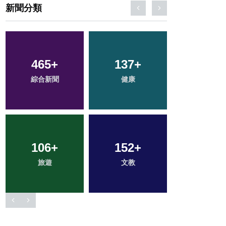
新聞分類
465
259
+
+
137
22
+
+
48
+
綜合新聞
社會
科技新知
健康
農業
106
1
+
+
152
43
+
+
76
+
旅遊
大陸
文教
宗教
專欄