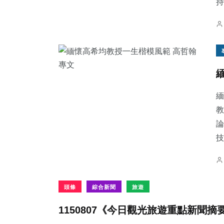
持
緬
教
論
技
頭條
綜合新聞
旅遊
1150807《今日觀光旅遊重點新聞摘