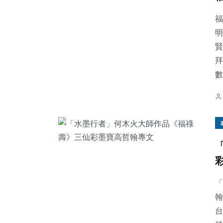
福
明
賢
拜
數.
「
翰
台