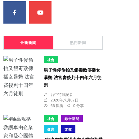
最新新聞
熱門新聞
社會
男子性侵偷拍又餵毒致傳播女
暴斃 法官審後判十四年六月徒
刑
台中特派記者
2026年八月07日
66 觀看
0 分享
社會
綜合新聞
健康
文教