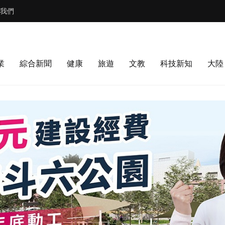
我們
業
綜合新聞
健康
旅遊
文教
科技新知
大陸