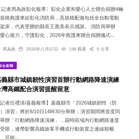
記者周為政彰化報導〕彰化企業和愛心人士聯合捐贈4輛
規格救護車給彰化消防局，高規格配備包括全自動電動
架床，代表受贈的縣長王惠美表示感謝。 消防局舉辦
愛心接力，守護彰化，2026年救護車聯合捐贈儀式...
33
+
頭條
周為政
2026年八月07日
198 觀看
0 分享
綜合新聞
嘉義縣市城鎮韌性演習首辦行動網路降速演練
台灣高鐵配合演習提醒留意
記者任禮清/嘉義報導】嘉義縣市「2026城鎮韌性（防
）演習」將於8/10日14時30分舉辦；演習期間將首度同
舉辦「行動網路降速演練」，屆時區域內行動網路速度
受限，連帶影響高鐵旅客手機或行動裝置之連線順暢
，可能...