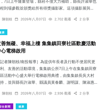
，7日上午隆重登場，縣府不僅大力補助，縣長許淑華也
程到場參觀並頒獎給所有得獎攝影家。這項攝影展與...
陳朝枝
2026年八月07日
2,702 觀看
2 分享
健康
友善無礙、幸福上樓 集集鎮田寮社區歡慶活動
中心電梯啟用
記者陳朝枝/南投報導］為提供年長者及行動不便居民更
利、友善的活動環境，集集鎮公所7日上午在集集鎮田寮
區活動中心盛大舉行電梯啟用典禮，由集集鎮長吳大村
持，並與縣長許淑華、縣議員黃春麟、謝明謀、陳淑惠...
陳朝枝
2026年八月07日
2,936 觀看
2 分享
綜合新聞
健康