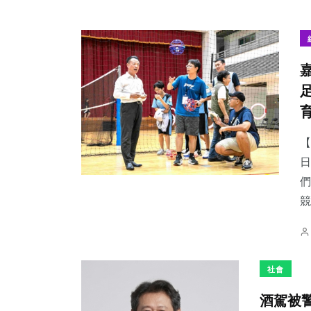
【
日
們
競
社會
酒駕被