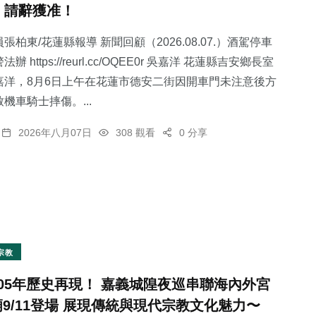
，請辭獲准！
張柏東/花蓮縣報導 新聞回顧（2026.08.07.）酒駕停車
 https://reurl.cc/OQEE0r 吳嘉洋 花蓮縣吉安鄉長室
嘉洋，8月6日上午在花蓮市德安二街因開車門未注意後方
3
+
機車騎士摔傷。...
大陸
2026年八月07日
308 觀看
0 分享
宗教
105年歷史再現！ 嘉義城隍夜巡串聯海內外宮
廟9/11登場 展現傳統與現代宗教文化魅力〜