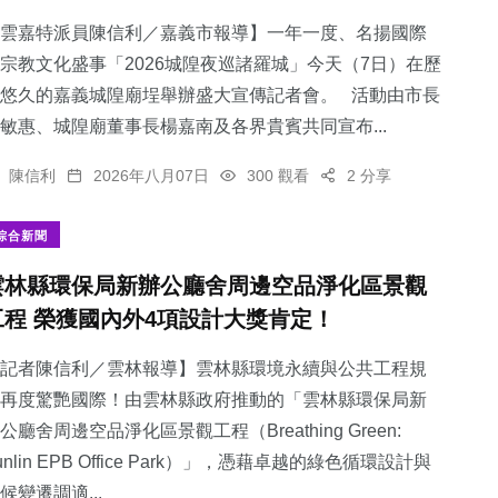
雲嘉特派員陳信利／嘉義市報導】一年一度、名揚國際
宗教文化盛事「2026城隍夜巡諸羅城」今天（7日）在歷
悠久的嘉義城隍廟埕舉辦盛大宣傳記者會。 活動由市長
敏惠、城隍廟董事長楊嘉南及各界貴賓共同宣布...
陳信利
2026年八月07日
300 觀看
2 分享
綜合新聞
雲林縣環保局新辦公廳舍周邊空品淨化區景觀
工程 榮獲國內外4項設計大獎肯定！
記者陳信利／雲林報導】雲林縣環境永續與公共工程規
再度驚艷國際！由雲林縣政府推動的「雲林縣環保局新
公廳舍周邊空品淨化區景觀工程（Breathing Green:
unlin EPB Office Park）」，憑藉卓越的綠色循環設計與
候變遷調適...