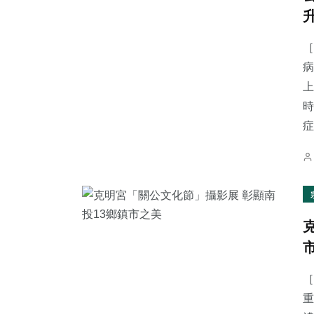
［
病
上
時
症.
［
重