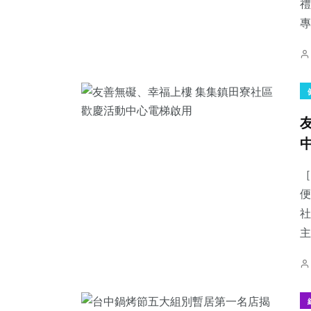
禮
專
［
便
社
主