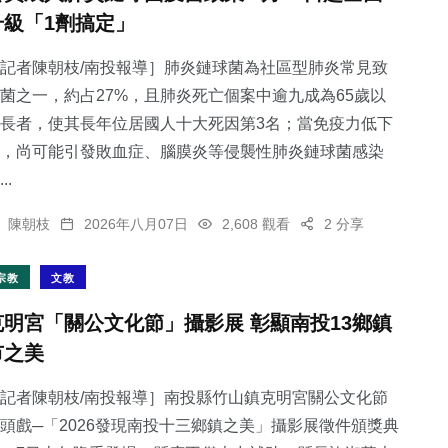
升級「1劑搞定」
記者陳朝枝/南投報導］肺炎鏈球菌為社區型肺炎常見致
菌之一，約占27%，且肺炎死亡個案中逾九成為65歲以
長者，使其長年位居國人十大死因第3名；當免疫力低下
，尚可能引發敗血症、腦膜炎等侵襲性肺炎鏈球菌感染
..
陳朝枝
2026年八月07日
2,608 觀看
2 分享
宗教
文教
克明宮「關公文化節」攝影展 彰顯南投13鄉鎮
市之美
記者陳朝枝/南投報導］南投縣竹山鎮克明宮關公文化節
頭戲─「2026發現南投十三鄉鎮之美」攝影展徵件頒獎典