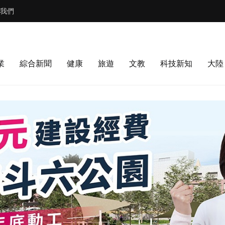
我們
業
綜合新聞
健康
旅遊
文教
科技新知
大陸