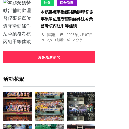
社會
綜合新聞
本縣榮獲勞動部補助辦理督促
事業單位遵守勞動條件法令業
務考核丙組甲等佳績
陳朝枝
2026年八月07日
2,519 觀看
2 分享
更多最新新聞
活動花絮