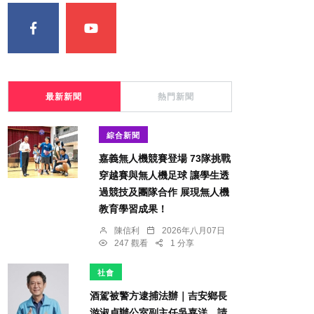
最新新聞
熱門新聞
綜合新聞
嘉義無人機競賽登場 73隊挑戰
穿越賽與無人機足球 讓學生透
過競技及團隊合作 展現無人機
教育學習成果！
陳信利
2026年八月07日
247 觀看
1 分享
社會
酒駕被警方逮捕法辦｜吉安鄉長
游淑貞辦公室副主任吳嘉洋，請