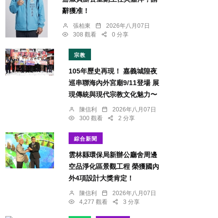
辭獲准！
張柏東
2026年八月07日
308 觀看
0 分享
宗教
105年歷史再現！ 嘉義城隍夜
巡串聯海內外宮廟9/11登場 展
現傳統與現代宗教文化魅力〜
陳信利
2026年八月07日
300 觀看
2 分享
綜合新聞
雲林縣環保局新辦公廳舍周邊
空品淨化區景觀工程 榮獲國內
外4項設計大獎肯定！
陳信利
2026年八月07日
4,277 觀看
3 分享