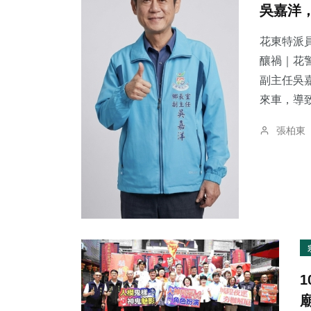
吳嘉洋
花東特派員
釀禍｜花警法辦
副主任吳
145
+
292
+
43
+
來車，導致
專欄
文教
科技新知
張柏東
519
+
66
+
212
+
社會
頭條
旅遊