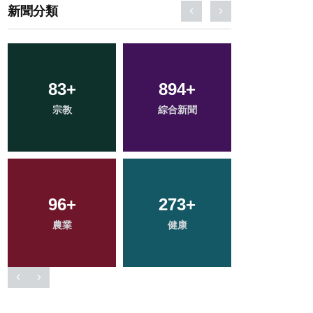
新聞分類
146
83
+
+
894
292
+
+
43
+
宗教
專欄
綜合新聞
文教
科技新知
513
96
+
+
273
66
+
+
210
+
農業
社會
健康
頭條
旅遊