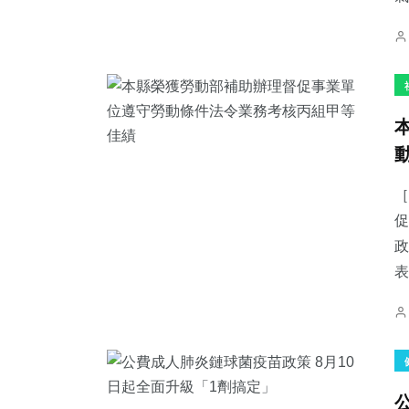
［
促
政
表