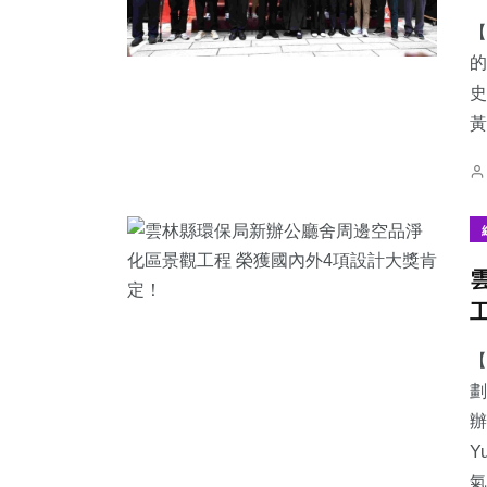
【
的
史
黃
【
劃
辦
Y
氣