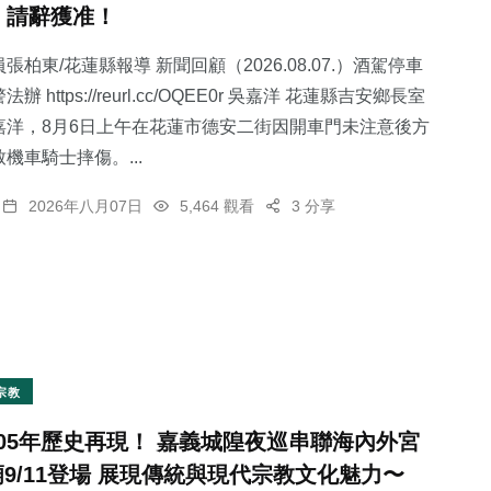
，請辭獲准！
張柏東/花蓮縣報導 新聞回顧（2026.08.07.）酒駕停車
 https://reurl.cc/OQEE0r 吳嘉洋 花蓮縣吉安鄉長室
嘉洋，8月6日上午在花蓮市德安二街因開車門未注意後方
38
+
11
+
53
+
機車騎士摔傷。...
專欄
科技新知
旅遊
2026年八月07日
5,464 觀看
3 分享
129
+
0
+
社會
大陸
宗教
105年歷史再現！ 嘉義城隍夜巡串聯海內外宮
廟9/11登場 展現傳統與現代宗教文化魅力〜