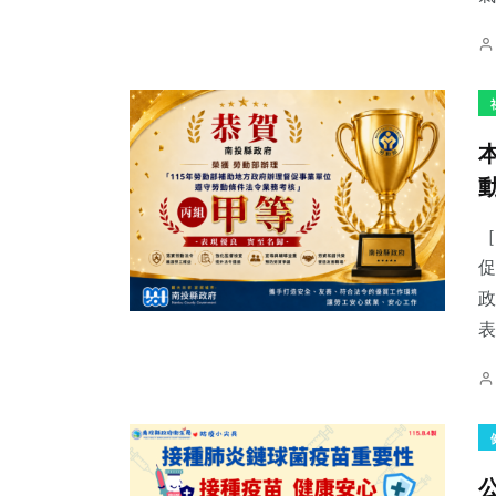
［
促
政
表