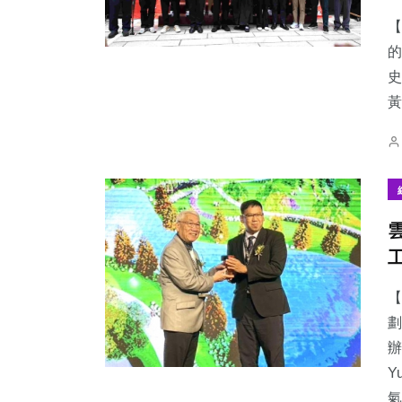
【
的
史
黃
【
劃
辦
Y
氣