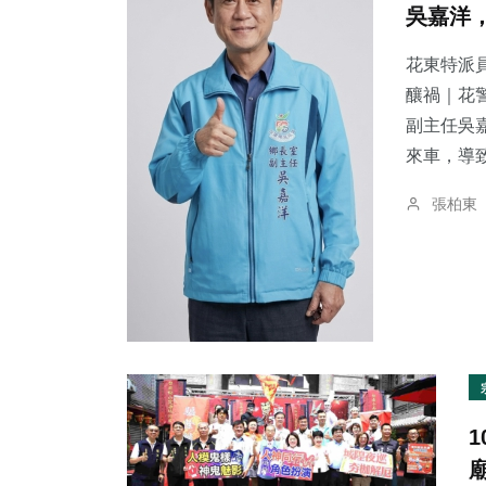
吳嘉洋
花東特派員
釀禍｜花警法辦
副主任吳
16
+
24
+
22
+
來車，導致
頭條
農業
宗教
張柏東
236
+
77
+
70
+
綜合新聞
文教
健康