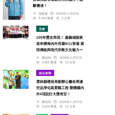
辭獲准！
張柏東
2026年八月07日
5,464 觀看
3 分享
宗教
105年歷史再現！ 嘉義城隍夜
巡串聯海內外宮廟9/11登場 展
現傳統與現代宗教文化魅力〜
陳信利
2026年八月07日
9,505 觀看
10 分享
綜合新聞
雲林縣環保局新辦公廳舍周邊
空品淨化區景觀工程 榮獲國內
外4項設計大獎肯定！
陳信利
2026年八月07日
9,629 觀看
11 分享