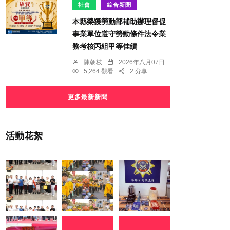
社會
綜合新聞
本縣榮獲勞動部補助辦理督促
事業單位遵守勞動條件法令業
務考核丙組甲等佳績
陳朝枝
2026年八月07日
5,264 觀看
2 分享
更多最新新聞
活動花絮