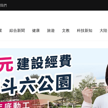
我們
業
綜合新聞
健康
旅遊
文教
科技新知
大陸