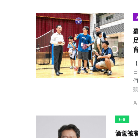
【
日
們
競
社會
酒駕被