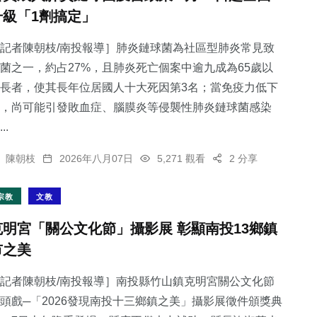
升級「1劑搞定」
記者陳朝枝/南投報導］肺炎鏈球菌為社區型肺炎常見致
菌之一，約占27%，且肺炎死亡個案中逾九成為65歲以
長者，使其長年位居國人十大死因第3名；當免疫力低下
，尚可能引發敗血症、腦膜炎等侵襲性肺炎鏈球菌感染
..
陳朝枝
2026年八月07日
5,271 觀看
2 分享
宗教
文教
克明宮「關公文化節」攝影展 彰顯南投13鄉鎮
市之美
記者陳朝枝/南投報導］南投縣竹山鎮克明宮關公文化節
頭戲─「2026發現南投十三鄉鎮之美」攝影展徵件頒獎典