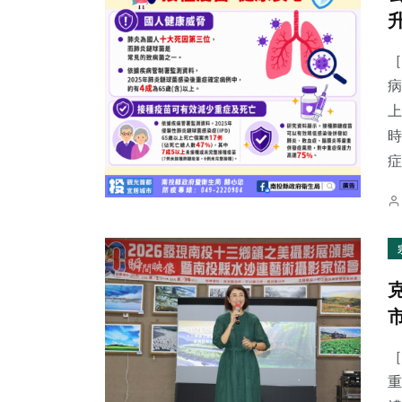
［
病
上
時
症.
［
重