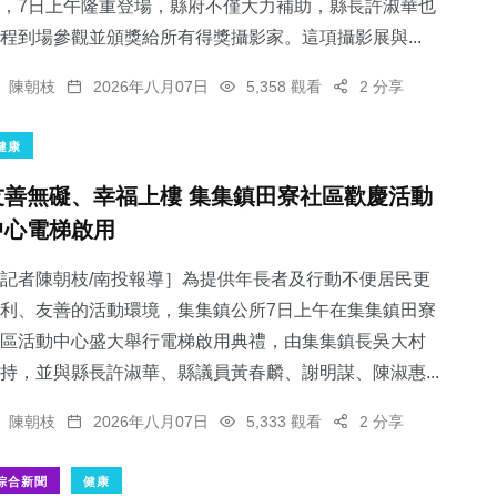
，7日上午隆重登場，縣府不僅大力補助，縣長許淑華也
程到場參觀並頒獎給所有得獎攝影家。這項攝影展與...
陳朝枝
2026年八月07日
5,358 觀看
2 分享
健康
友善無礙、幸福上樓 集集鎮田寮社區歡慶活動
中心電梯啟用
記者陳朝枝/南投報導］為提供年長者及行動不便居民更
利、友善的活動環境，集集鎮公所7日上午在集集鎮田寮
區活動中心盛大舉行電梯啟用典禮，由集集鎮長吳大村
持，並與縣長許淑華、縣議員黃春麟、謝明謀、陳淑惠...
陳朝枝
2026年八月07日
5,333 觀看
2 分享
綜合新聞
健康