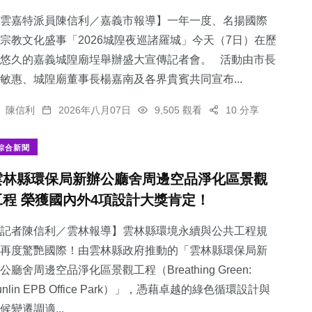
雲嘉特派員陳信利／嘉義市報導】一年一度、名揚國際
宗教文化盛事「2026城隍夜巡諸羅城」今天（7日）在歷
悠久的嘉義城隍廟埕舉辦盛大宣傳記者會。 活動由市長
敏惠、城隍廟董事長楊嘉南及各界貴賓共同宣布...
陳信利
2026年八月07日
9,505 觀看
10 分享
綜合新聞
雲林縣環保局新辦公廳舍周邊空品淨化區景觀
工程 榮獲國內外4項設計大獎肯定！
記者陳信利／雲林報導】雲林縣環境永續與公共工程規
再度驚艷國際！由雲林縣政府推動的「雲林縣環保局新
公廳舍周邊空品淨化區景觀工程（Breathing Green:
unlin EPB Office Park）」，憑藉卓越的綠色循環設計與
候變遷調適...