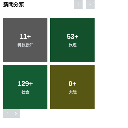
新聞分類
16
+
24
+
22
+
頭條
農業
宗教
233
+
76
+
69
+
綜合新聞
文教
健康