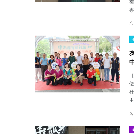
禮
專
［
便
社
主