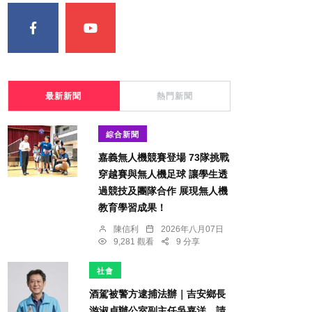
最新新聞
熱門新聞
綜合新聞
嘉義無人機競賽登場 73隊挑戰
穿越賽與無人機足球 讓學生透
過競技及團隊合作 展現無人機
教育學習成果！
陳信利
2026年八月07日
9,281 觀看
9 分享
社會
酒駕被警方逮捕法辦｜吉安鄉長
游淑貞辦公室副主任吳嘉洋，請