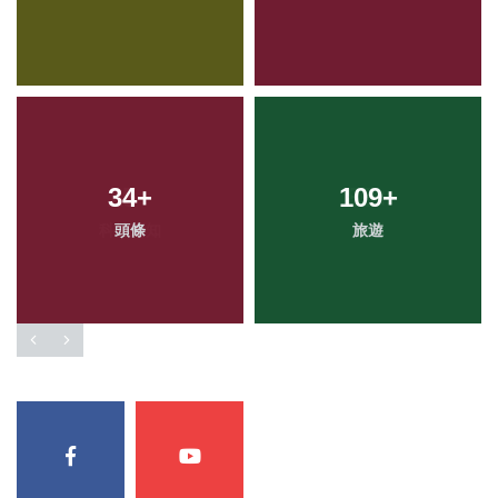
34
+
109
+
頭條
旅遊