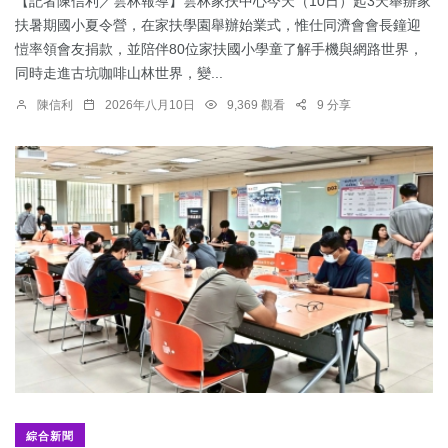
【記者陳信利／雲林報導】雲林家扶中心今天（10日）起3天舉辦家
扶暑期國小夏令營，在家扶學園舉辦始業式，惟仕同濟會會長鐘迎
愷率領會友捐款，並陪伴80位家扶國小學童了解手機與網路世界，
同時走進古坑咖啡山林世界，變...
陳信利
2026年八月10日
9,369 觀看
9 分享
綜合新聞