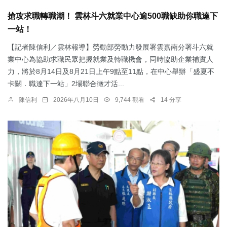
搶攻求職轉職潮！ 雲林斗六就業中心逾500職缺助你職達下
一站！
【記者陳信利／雲林報導】勞動部勞動力發展署雲嘉南分署斗六就
業中心為協助求職民眾把握就業及轉職機會，同時協助企業補實人
力，將於8月14日及8月21日上午9點至11點，在中心舉辦「盛夏不
卡關．職達下一站」2場聯合徵才活...
陳信利
2026年八月10日
9,744 觀看
14 分享