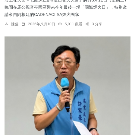
晚間在馬公觀音亭園區迎來今年最後一場「國際煙火日」，特別邀
請來自阿根廷的CADENACI SA煙火團隊...
陳猛
2026年八月10日
5,911 觀看
3 分享