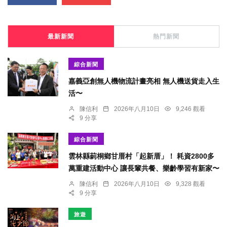
最新新聞
熱門新聞
綜合新聞
嘉義亞創無人機物流計畫亮相 無人機送貨走入生
活〜
陳信利
2026年八月10日
9,246 觀看
9 分享
綜合新聞
雲林縣莿桐鄉甘厝村「起新厝」！ 耗資2800多
萬重建活動中心 讓長輩共餐、樂齡學習有新家〜
陳信利
2026年八月10日
9,328 觀看
9 分享
旅遊