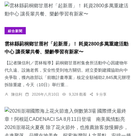
綜合新聞
雲林縣莿桐鄉甘厝村「起新厝」！ 耗資2800多萬重建活動
中心 讓長輩共餐、樂齡學習有新家〜
【記者陳信利／雲林報導】莿桐鄉甘厝村集會所活動中心因建物年
代久遠、設施老舊，安全性受到地方關切。經立委劉建國協助向中
央爭取，獲內政部以「前瞻計畫專案」核定全額補助2,845萬元辦理
拆除重建，今天（10日）舉行重...
陳信利
2026年八月10日
9,328 觀看
9 分享