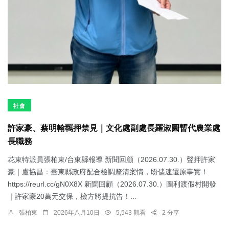
社會
許家豪、蔡明翰羈押禁見｜文化處副處長羅淑圓暫代農業處
長職務
花東特派員張柏東/台東縣報導 新聞回顧（2026.07.30.）聲押許家
豪｜盧協昌：臺東縣政府配合檢調釐清案情，盼儘速還原事實！
https://reurl.cc/gN0X8X 新聞回顧（2026.07.30.）圖利渡假村開發
｜許家豪20萬元交保，檢方將提抗告！...
張柏東
2026年八月10日
5,543 觀看
2 分享