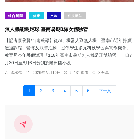
綜合新聞
健康
文教
科技新知
無人機能踢足球 臺南暑期8梯次體驗營
【記者蔡俊賢/台南報導】從AI、機器人到無人機，臺南市近年持續
透過課程、營隊及競賽活動，提供學生多元科技學習與實作機會。
教育局今年暑假辦理「115年臺南市暑期無人機足球體驗營」，自7
月30日至8月6日分別於隆田國小及...
蔡俊賢
2026年八月10日
5,431 觀看
3 分享
1
2
3
4
5
6
下一頁