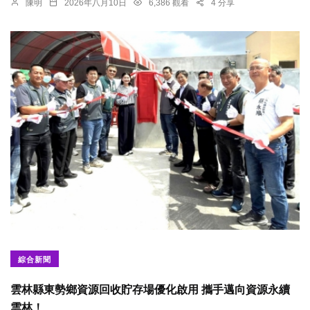
陳明
2026年八月10日
6,386 觀看
4 分享
綜合新聞
雲林縣東勢鄉資源回收貯存場優化啟用 攜手邁向資源永續
雲林！