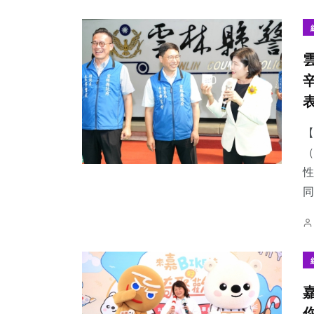
142
+
21
+
1
+
文教
科技新知
大陸
【
（
性
同
33
+
265
+
78
+
頭條
社會
專欄