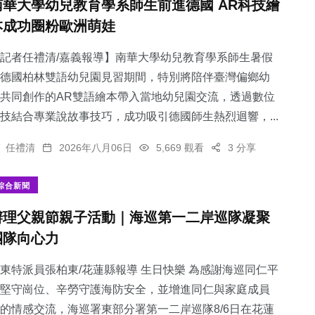
南華大學幼兒教育學系師生前進德國 AR科技繪
本成功圈粉歐洲萌娃
記者任禮清/嘉義報導】南華大學幼兒教育學系師生暑假
德國柏林雙語幼兒園見習期間，特別將陪伴臺灣偏鄉幼
共同創作的AR雙語繪本帶入當地幼兒園交流，透過數位
技結合專業說故事技巧，成功吸引德國師生熱烈迴響，...
任禮清
2026年八月06日
5,669 觀看
3 分享
綜合新聞
辦理父親節親子活動｜海巡第一二岸巡隊凝聚
團隊向心力
東特派員張柏東/花蓮縣報導 生日快樂 為感謝海巡同仁平
堅守崗位、辛勞守護海防安全，並增進同仁與家庭成員
的情感交流，海巡署東部分署第一二岸巡隊8/6日在花蓮