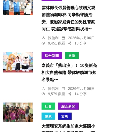
雲林縣長張麗善暖心致贈父親
節禮物咖啡杯 向辛勤守護治
安、兼顧家庭責任的男性警察
同仁 表達誠摯感謝與祝福〜
陳信利
2026年八月06日
9,451 觀看
13 分享
綜合新聞
旅遊
嘉義市「熊出沒」！ 10隻新亮
相大白熊領路 帶你解鎖城市知
名景點〜
陳信利
2026年八月06日
9,579 觀看
14 分享
社會
綜合新聞
健康
文教
大葉環安系師生前進大莊國小