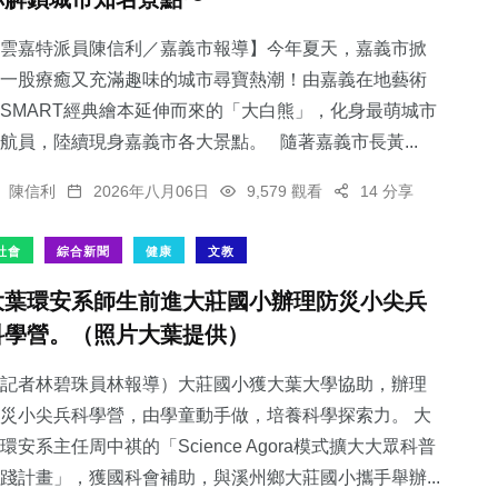
雲嘉特派員陳信利／嘉義市報導】今年夏天，嘉義市掀
一股療癒又充滿趣味的城市尋寶熱潮！由嘉義在地藝術
SMART經典繪本延伸而來的「大白熊」，化身最萌城市
航員，陸續現身嘉義市各大景點。 隨著嘉義市長黃...
陳信利
2026年八月06日
9,579 觀看
14 分享
社會
綜合新聞
健康
文教
大葉環安系師生前進大莊國小辦理防災小尖兵
科學營。（照片大葉提供）
記者林碧珠員林報導）大莊國小獲大葉大學協助，辦理
災小尖兵科學營，由學童動手做，培養科學探索力。 大
環安系主任周中祺的「Science Agora模式擴大大眾科普
踐計畫」，獲國科會補助，與溪州鄉大莊國小攜手舉辦...