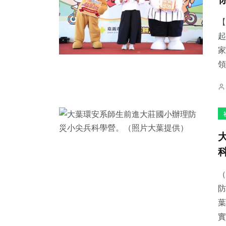
【
起
家
領
（
防
葉
實