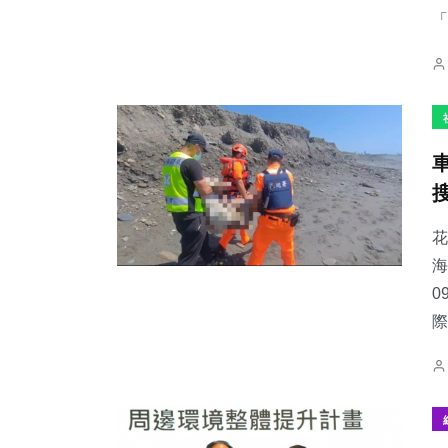
「
花
海
0
際