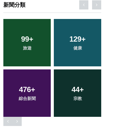
新聞分類
142
99
+
+
129
21
+
+
1
+
旅遊
文教
科技新知
健康
大陸
476
33
+
+
265
44
+
+
78
+
綜合新聞
頭條
宗教
社會
專欄