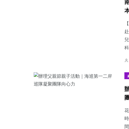
【
赴
兒
科
花
時
間