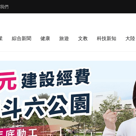
我們
業
綜合新聞
健康
旅遊
文教
科技新知
大陸