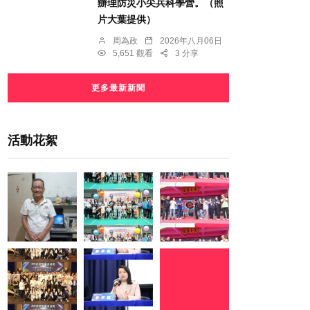
辦理防災小尖兵科學營。（照
片大葉提供）
周為政
2026年八月06日
5,651 觀看
3 分享
更多最新新聞
活動花絮