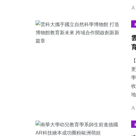
【
更
學
收
地.