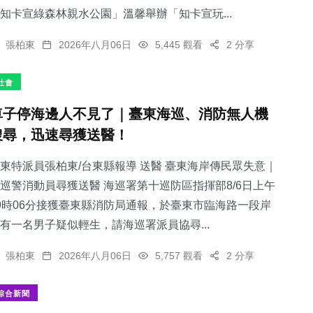
知卡宣綠森林親水公園」溫馨舉辦「知卡宣玩...
張柏東
2026年八月06日
5,445 觀看
2 分享
社會
車子停海邊人不見了｜臺東海巡、消防無人機
搜尋，迅速尋獲送醫！
東特派員張柏東/台東縣報導 送醫 臺東海岸傳民眾失意｜
巡警消動員尋獲送醫 海巡署第十巡防區指揮部8/6日上午
9時06分接獲臺東縣消防局通報，於臺東市臨海路一段岸
有一名男子疑似輕生，請海巡署派員協尋...
張柏東
2026年八月06日
5,757 觀看
2 分享
綜合新聞