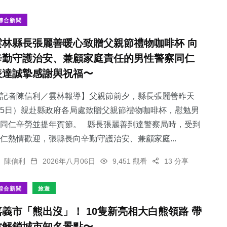
綜合新聞
雲林縣長張麗善暖心致贈父親節禮物咖啡杯 向
辛勤守護治安、兼顧家庭責任的男性警察同仁
45
+
表達誠摯感謝與祝福〜
農業
記者陳信利／雲林報導】父親節前夕，縣長張麗善昨天
5日）親赴縣政府各局處致贈父親節禮物咖啡杯，慰勉男
同仁辛勞並提年賀節。 縣長張麗善到達警察局時，受到
仁熱情歡迎，張縣長向辛勤守護治安、兼顧家庭...
陳信利
2026年八月06日
9,451 觀看
13 分享
綜合新聞
旅遊
嘉義市「熊出沒」！ 10隻新亮相大白熊領路 帶
你解鎖城市知名景點〜