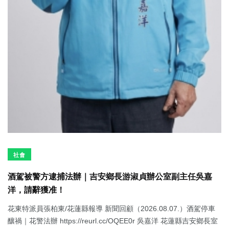
社會
酒駕被警方逮捕法辦｜吉安鄉長游淑貞辦公室副主任吳嘉
洋，請辭獲准！
花東特派員張柏東/花蓮縣報導 新聞回顧（2026.08.07.）酒駕停車
釀禍｜花警法辦 https://reurl.cc/OQEE0r 吳嘉洋 花蓮縣吉安鄉長室