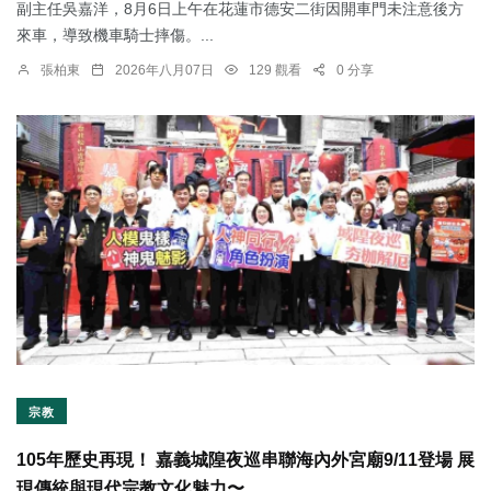
副主任吳嘉洋，8月6日上午在花蓮市德安二街因開車門未注意後方
來車，導致機車騎士摔傷。...
張柏東
2026年八月07日
129 觀看
0 分享
宗教
105年歷史再現！ 嘉義城隍夜巡串聯海內外宮廟9/11登場 展
現傳統與現代宗教文化魅力〜