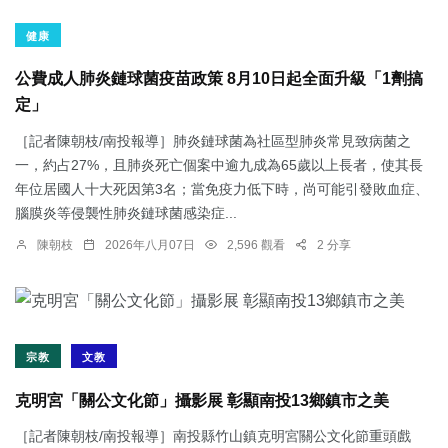
健康
公費成人肺炎鏈球菌疫苗政策 8月10日起全面升級「1劑搞
定」
［記者陳朝枝/南投報導］肺炎鏈球菌為社區型肺炎常見致病菌之
一，約占27%，且肺炎死亡個案中逾九成為65歲以上長者，使其長
年位居國人十大死因第3名；當免疫力低下時，尚可能引發敗血症、
腦膜炎等侵襲性肺炎鏈球菌感染症...
陳朝枝
2026年八月07日
2,596 觀看
2 分享
宗教
文教
克明宮「關公文化節」攝影展 彰顯南投13鄉鎮市之美
［記者陳朝枝/南投報導］南投縣竹山鎮克明宮關公文化節重頭戲