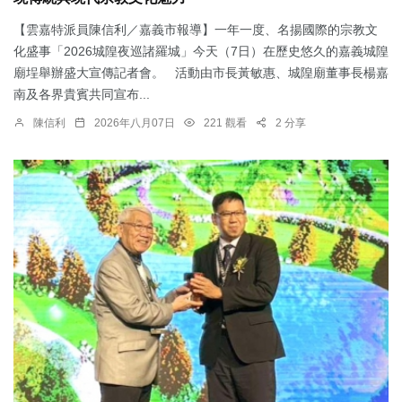
【雲嘉特派員陳信利／嘉義市報導】一年一度、名揚國際的宗教文
化盛事「2026城隍夜巡諸羅城」今天（7日）在歷史悠久的嘉義城隍
廟埕舉辦盛大宣傳記者會。 活動由市長黃敏惠、城隍廟董事長楊嘉
南及各界貴賓共同宣布...
陳信利
2026年八月07日
221 觀看
2 分享