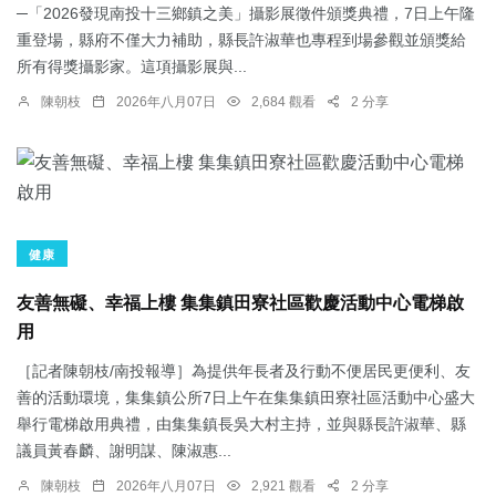
─「2026發現南投十三鄉鎮之美」攝影展徵件頒獎典禮，7日上午隆
重登場，縣府不僅大力補助，縣長許淑華也專程到場參觀並頒獎給
所有得獎攝影家。這項攝影展與...
陳朝枝
2026年八月07日
2,684 觀看
2 分享
健康
友善無礙、幸福上樓 集集鎮田寮社區歡慶活動中心電梯啟
用
［記者陳朝枝/南投報導］為提供年長者及行動不便居民更便利、友
善的活動環境，集集鎮公所7日上午在集集鎮田寮社區活動中心盛大
舉行電梯啟用典禮，由集集鎮長吳大村主持，並與縣長許淑華、縣
議員黃春麟、謝明謀、陳淑惠...
陳朝枝
2026年八月07日
2,921 觀看
2 分享