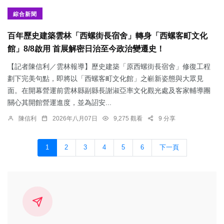
綜合新聞
百年歷史建築雲林「西螺街長宿舍」轉身「西螺客町文化
館」8/8啟用 首展解密日治至今政治變遷史！
【記者陳信利／雲林報導】歷史建築「原西螺街長宿舍」修復工程
劃下完美句點，即將以「西螺客町文化館」之嶄新姿態與大眾見
面。在開幕營運前雲林縣副縣長謝淑亞率文化觀光處及客家輔導團
關心其開館營運進度，並為詔安...
陳信利
2026年八月07日
9,275 觀看
9 分享
1
2
3
4
5
6
下一頁