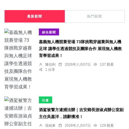
最新新聞
熱門新聞
綜合新聞
嘉義無人機競賽登場 73隊挑戰穿越賽與無人機
足球 讓學生透過競技及團隊合作 展現無人機教
育學習成果！
陳信利
2026年八月07日
137 觀看
1 分享
社會
酒駕被警方逮捕法辦｜吉安鄉長游淑貞辦公室副
主任吳嘉洋，請辭獲准！
張柏東
2026年八月07日
129 觀看