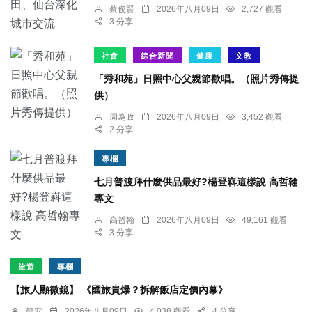
蔡俊賢
2026年八月09日
2,727 觀看
3 分享
社會
綜合新聞
健康
文教
「秀和苑」日照中心父親節歡唱。（照片秀傳提
供）
周為政
2026年八月09日
3,452 觀看
2 分享
專欄
七月普渡拜什麼供品最好?楊登嵙這樣說 高哲翰
專文
高哲翰
2026年八月09日
49,161 觀看
3 分享
旅遊
專欄
【旅人顯微鏡】 《國旅貴爆？拆解飯店定價內幕》
簡安
2026年八月09日
4,038 觀看
4 分享