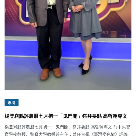
專欄
楊登嵙點評農曆七月初一「鬼門開」祭拜要點 高哲翰專文
楊登嵙點評農曆七月初一「鬼門開」祭拜要點 高哲翰專文 前中央警
官學校教授、警察大學教授兼主任，曾任台視《臺灣變色龍》評論