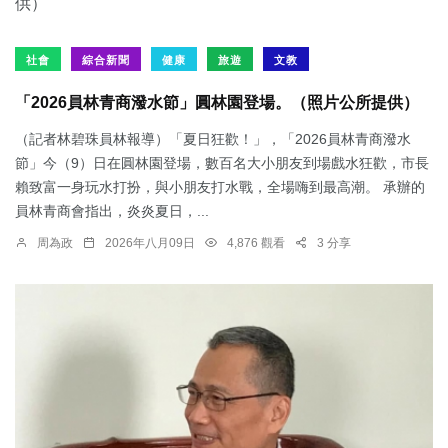
社會
綜合新聞
健康
旅遊
文教
「2026員林青商潑水節」圓林園登場。（照片公所提供）
（記者林碧珠員林報導）「夏日狂歡！」，「2026員林青商潑水
節」今（9）日在圓林園登場，數百名大小朋友到場戲水狂歡，市長
賴致富一身玩水打扮，與小朋友打水戰，全場嗨到最高潮。 承辦的
員林青商會指出，炎炎夏日，...
周為政
2026年八月09日
4,876 觀看
3 分享