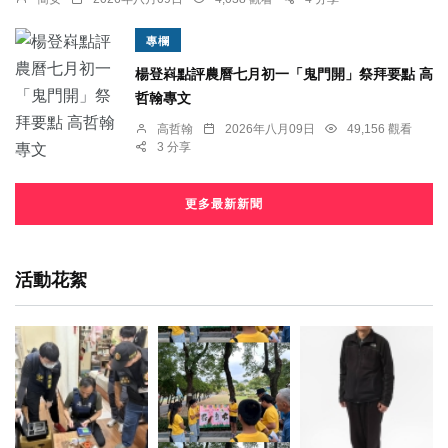
專欄
楊登嵙點評農曆七月初一「鬼門開」祭拜要點 高
哲翰專文
高哲翰
2026年八月09日
49,156 觀看
3 分享
更多最新新聞
活動花絮