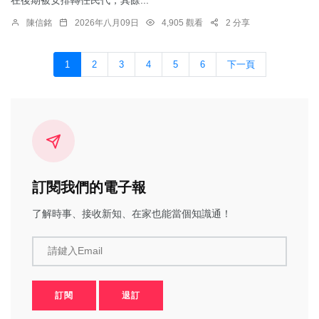
在後期被安排轉任民代，其餘...
陳信銘
2026年八月09日
4,905 觀看
2 分享
1
2
3
4
5
6
下一頁
訂閱我們的電子報
了解時事、接收新知、在家也能當個知識通！
請鍵入Email
訂閱
退訂