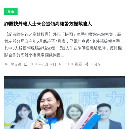
社會
詐團找外籍人士來台提領高雄警方攔截逮人
【記者陳信銘／高雄報導】外籍「快閃」車手犯案愈來愈密集，高
雄左營分局自今年6月底起至7月底，已累計查獲4名外籍提領車手，
其中3人於提領現場當場查獲，另1人則在準備搭機離境時，經跨機
關合作於高雄小港機場攔截拘提...
陳信銘
2026年八月09日
5,030 觀看
2 分享