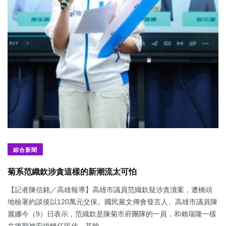
綜合新聞
菊系范織欽涉貪這樣的新潮流太可怕
【記者陳信銘／高雄報導】高雄市議員范織欽疑涉貪瀆案，遭橋頭
地檢署約談後以120萬元交保。國民黨文傳會發言人、高雄市議員陳
麗娜今（9）日表示，范織欽是陳菊市府團隊的一員，和賴瑞隆一樣