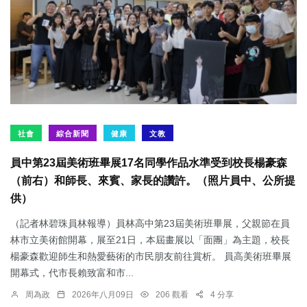
社會
綜合新聞
健康
文教
員中第23屆美術班畢展17名同學作品水準受到校長楊豪森
（前右）和師長、來賓、家長的讚許。（照片員中、公所提
供）
（記者林碧珠員林報導）員林高中第23屆美術班畢展，父親節在員
林市立美術館開幕，展至21日，本屆畫展以「面團」為主題，校長
楊豪森歡迎師生和熱愛藝術的市民朋友前往賞析。 員高美術班畢展
開幕式，代市長賴致富和市...
周為政
2026年八月09日
206 觀看
4 分享