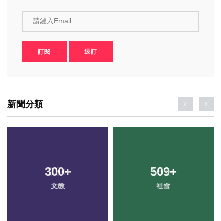
請鍵入Email
訂閱
退訂
新聞分類
300
+
509
+
文教
社會