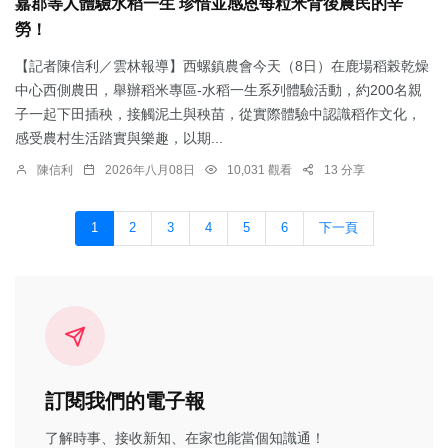
嘉郡等人體驗水稻一生 珍惜並感恩每粒米背後農民的辛
勞！
【記者陳信利／雲林報導】西螺鎮農會今天（8日）在鹿場稻榖乾燥
中心西側農田，舉辦稻米專區-水稻一生系列體驗活動，約200名親
子一起下田插秧，接觸泥土與秧苗，從實際體驗中認識稻作文化，
感受農村生活踏實與樂趣，以期...
陳信利
2026年八月08日
10,031 觀看
13 分享
1
2
3
4
5
6
下一頁
訂閱我們的電子報
了解時事、接收新知、在家也能當個知識通！