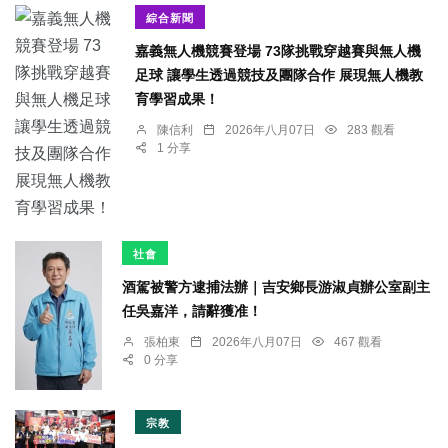
綜合新聞
嘉義無人機競賽登場 73隊挑戰穿越賽與無人機
足球 讓學生透過競技及團隊合作 展現無人機教
育學習成果！
陳信利
2026年八月07日
283 觀看
1 分享
社會
酒駕被警方逮捕法辦｜吉安鄉長游淑貞辦公室副主
任吳嘉洋，請辭獲准！
張柏東
2026年八月07日
467 觀看
0 分享
宗教