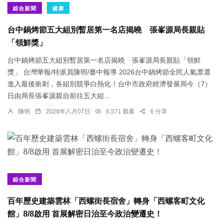
綜合新聞
健康
台中鍋烤節五大組別暫居第一名店揭曉 張峯源局長親貼
「領鮮獎」
台中鍋烤節五大組別暫居第一名店揭曉 張峯源局長親貼「領鮮
獎」 台灣華報/特派員陳明/臺中報導 2026台中鍋烤節全民人氣票選
進入最後衝刺，各組別競爭白熱化！台中市政府經濟發展局今（7）
日由局長張峯源親自前往五大組...
陳明
2026年八月07日
6,571 觀看
6 分享
綜合新聞
百年歷史建築雲林「西螺街長宿舍」轉身「西螺客町文化
館」8/8啟用 首展解密日治至今政治變遷史！