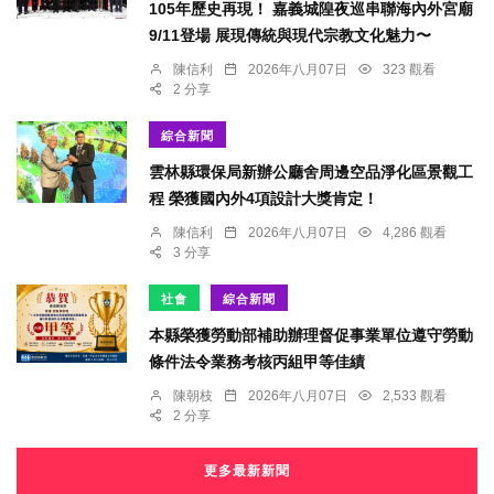
105年歷史再現！ 嘉義城隍夜巡串聯海內外宮廟
9/11登場 展現傳統與現代宗教文化魅力〜
陳信利
2026年八月07日
323 觀看
2 分享
綜合新聞
雲林縣環保局新辦公廳舍周邊空品淨化區景觀工
程 榮獲國內外4項設計大獎肯定！
陳信利
2026年八月07日
4,286 觀看
3 分享
社會
綜合新聞
本縣榮獲勞動部補助辦理督促事業單位遵守勞動
條件法令業務考核丙組甲等佳績
陳朝枝
2026年八月07日
2,533 觀看
2 分享
更多最新新聞