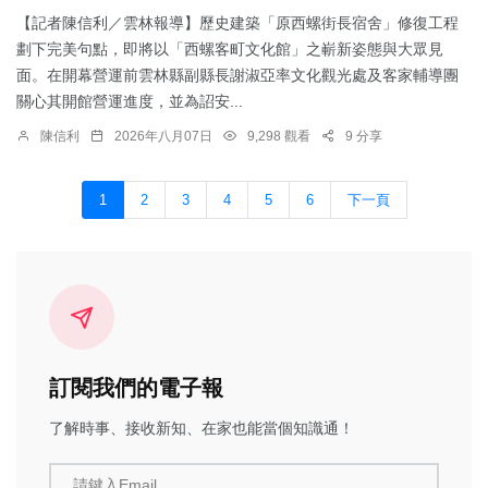
【記者陳信利／雲林報導】歷史建築「原西螺街長宿舍」修復工程
劃下完美句點，即將以「西螺客町文化館」之嶄新姿態與大眾見
面。在開幕營運前雲林縣副縣長謝淑亞率文化觀光處及客家輔導團
關心其開館營運進度，並為詔安...
陳信利
2026年八月07日
9,298 觀看
9 分享
1
2
3
4
5
6
下一頁
訂閱我們的電子報
了解時事、接收新知、在家也能當個知識通！
請鍵入Email