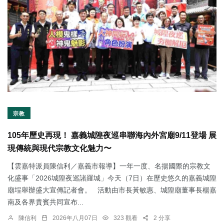
宗教
105年歷史再現！ 嘉義城隍夜巡串聯海內外宮廟9/11登場 展
現傳統與現代宗教文化魅力〜
【雲嘉特派員陳信利／嘉義市報導】一年一度、名揚國際的宗教文
化盛事「2026城隍夜巡諸羅城」今天（7日）在歷史悠久的嘉義城隍
廟埕舉辦盛大宣傳記者會。 活動由市長黃敏惠、城隍廟董事長楊嘉
南及各界貴賓共同宣布...
陳信利
2026年八月07日
323 觀看
2 分享