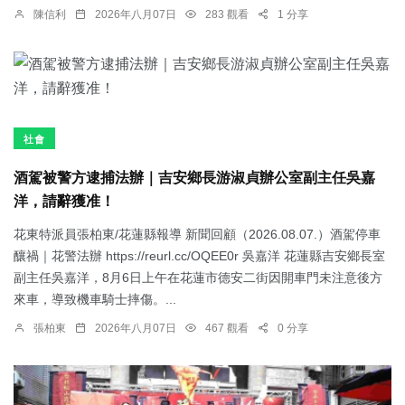
陳信利
2026年八月07日
283 觀看
1 分享
社會
酒駕被警方逮捕法辦｜吉安鄉長游淑貞辦公室副主任吳嘉
洋，請辭獲准！
花東特派員張柏東/花蓮縣報導 新聞回顧（2026.08.07.）酒駕停車
釀禍｜花警法辦 https://reurl.cc/OQEE0r 吳嘉洋 花蓮縣吉安鄉長室
副主任吳嘉洋，8月6日上午在花蓮市德安二街因開車門未注意後方
來車，導致機車騎士摔傷。...
張柏東
2026年八月07日
467 觀看
0 分享