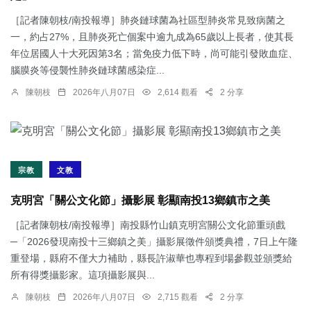
［記者陳朝枝/南投報導］肺炎鏈球菌為社區型肺炎常見致病菌之
一，約占27%，且肺炎死亡個案中逾九成為65歲以上長者，使其長
年位居國人十大死因第3名；當免疫力低下時，尚可能引發敗血症、
腦膜炎等侵襲性肺炎鏈球菌感染症...
陳朝枝
2026年八月07日
2,614 觀看
2 分享
宗教
文教
克明宮「關公文化節」攝影展 彰顯南投13鄉鎮市之美
［記者陳朝枝/南投報導］南投縣竹山鎮克明宮關公文化節重頭戲
─「2026發現南投十三鄉鎮之美」攝影展徵件頒獎典禮，7日上午隆
重登場，縣府不僅大力補助，縣長許淑華也專程到場參觀並頒獎給
所有得獎攝影家。這項攝影展與...
陳朝枝
2026年八月07日
2,715 觀看
2 分享