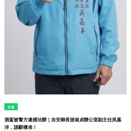
社會
酒駕被警方逮捕法辦｜吉安鄉長游淑貞辦公室副主任吳嘉
洋，請辭獲准！