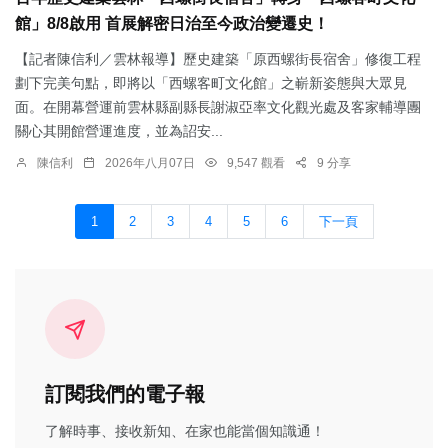
館」8/8啟用 首展解密日治至今政治變遷史！
【記者陳信利／雲林報導】歷史建築「原西螺街長宿舍」修復工程
劃下完美句點，即將以「西螺客町文化館」之嶄新姿態與大眾見
面。在開幕營運前雲林縣副縣長謝淑亞率文化觀光處及客家輔導團
關心其開館營運進度，並為詔安...
陳信利
2026年八月07日
9,547 觀看
9 分享
1
2
3
4
5
6
下一頁
訂閱我們的電子報
了解時事、接收新知、在家也能當個知識通！