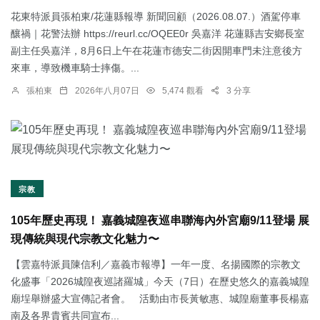
花東特派員張柏東/花蓮縣報導 新聞回顧（2026.08.07.）酒駕停車
釀禍｜花警法辦 https://reurl.cc/OQEE0r 吳嘉洋 花蓮縣吉安鄉長室
副主任吳嘉洋，8月6日上午在花蓮市德安二街因開車門未注意後方
來車，導致機車騎士摔傷。...
張柏東
2026年八月07日
5,474 觀看
3 分享
宗教
105年歷史再現！ 嘉義城隍夜巡串聯海內外宮廟9/11登場 展
現傳統與現代宗教文化魅力〜
【雲嘉特派員陳信利／嘉義市報導】一年一度、名揚國際的宗教文
化盛事「2026城隍夜巡諸羅城」今天（7日）在歷史悠久的嘉義城隍
廟埕舉辦盛大宣傳記者會。 活動由市長黃敏惠、城隍廟董事長楊嘉
南及各界貴賓共同宣布...