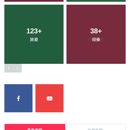
123
+
38
+
旅遊
頭條