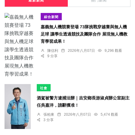
最新新聞
熱門新聞
綜合新聞
嘉義無人機競賽登場 73隊挑戰穿越賽與無人機
足球 讓學生透過競技及團隊合作 展現無人機教
育學習成果！
陳信利
2026年八月07日
9,296 觀看
9 分享
社會
酒駕被警方逮捕法辦｜吉安鄉長游淑貞辦公室副主
任吳嘉洋，請辭獲准！
張柏東
2026年八月07日
5,474 觀看
3 分享