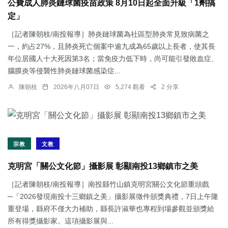
公費成人肺炎鏈球菌疫苗政策 8月10日起全面升級「1劑搞
定」
［記者陳朝枝/南投報導］肺炎鏈球菌為社區型肺炎常見致病菌之
一，約占27%，且肺炎死亡個案中逾九成為65歲以上長者，使其長
年位居國人十大死因第3名；當免疫力低下時，尚可能引發敗血症、
腦膜炎等侵襲性肺炎鏈球菌感染症...
陳朝枝
2026年八月07日
5,274 觀看
2 分享
宗教
文教
克明宮「關公文化節」攝影展 彰顯南投13鄉鎮市之美
［記者陳朝枝/南投報導］南投縣竹山鎮克明宮關公文化節重頭戲
─「2026發現南投十三鄉鎮之美」攝影展徵件頒獎典禮，7日上午隆
重登場，縣府不僅大力補助，縣長許淑華也專程到場參觀並頒獎給
所有得獎攝影家。這項攝影展與...