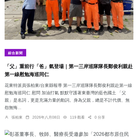
綜合新聞
「父」重前行「爸」氣登場｜第一三岸巡隊隊長鄭俊利親赴
第一線慰勉海巡同仁
花東特派員張柏東/台東縣報導 第一三岸巡隊隊長鄭俊利親赴第一線
慰勉海巡同仁 慰問 加油打氣 默默守護著東臺灣的藍色國土 「父
親」是名詞，更是充滿力量的動詞。身為父親，總是不計代價、無
怨無悔...
張柏東
2026年八月08日
119 觀看
0 分享