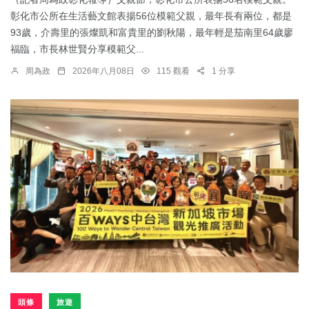
彰化市公所在生活藝文館表揚56位模範父親，最年長有兩位，都是
93歲，介壽里的張燦凱和富貴里的劉秋陽，最年輕是茄南里64歲廖
福臨，市長林世賢分享模範父...
周為政
2026年八月08日
115 觀看
1 分享
頭條
旅遊