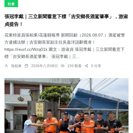
社會
張冠李戴｜三立新聞蓄意下標「吉安鄉長酒駕肇事」，游淑
貞提告！
花東特派員張柏東/花蓮縣報導 新聞回顧（2026.08.07.）酒駕被警
方逮捕法辦｜吉安鄉長室副主任吳嘉洋請辭獲准！
https://reurl.cc/Wzq01k 圖文：游淑貞 張冠李戴｜三立新聞蓄意下
標「吉安鄉長酒駕肇事」 張冠李戴｜三...
張柏東
2026年八月08日
159 觀看
0 分享