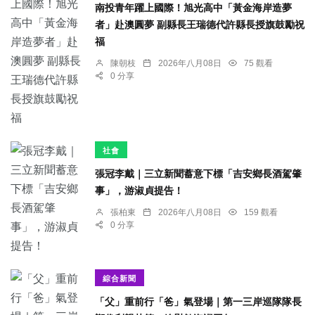
南投青年躍上國際！旭光高中「黃金海岸造夢
者」赴澳圓夢 副縣長王瑞德代許縣長授旗鼓勵祝
福
陳朝枝
2026年八月08日
75 觀看
0 分享
社會
張冠李戴｜三立新聞蓄意下標「吉安鄉長酒駕肇
事」，游淑貞提告！
張柏東
2026年八月08日
159 觀看
0 分享
綜合新聞
「父」重前行「爸」氣登場｜第一三岸巡隊隊長