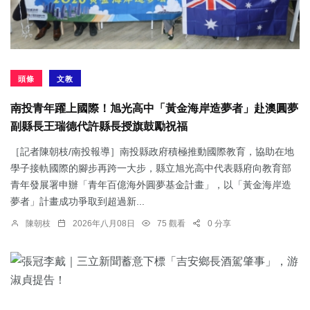
頭條
文教
南投青年躍上國際！旭光高中「黃金海岸造夢者」赴澳圓夢
副縣長王瑞德代許縣長授旗鼓勵祝福
［記者陳朝枝/南投報導］南投縣政府積極推動國際教育，協助在地
學子接軌國際的腳步再跨一大步，縣立旭光高中代表縣府向教育部
青年發展署申辦「青年百億海外圓夢基金計畫」，以「黃金海岸造
夢者」計畫成功爭取到超過新...
陳朝枝
2026年八月08日
75 觀看
0 分享