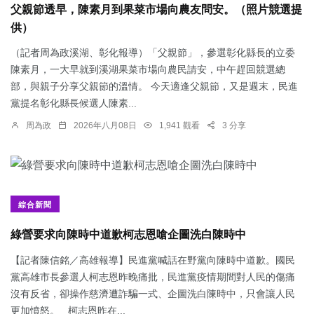
父親節透早，陳素月到果菜市場向農友問安。（照片競選提
供）
（記者周為政溪湖、彰化報導）「父親節」，參選彰化縣長的立委
陳素月，一大早就到溪湖果菜市場向農民請安，中午趕回競選總
部，與親子分享父親節的溫情。 今天適逢父親節，又是週末，民進
黨提名彰化縣長候選人陳素...
周為政
2026年八月08日
1,941 觀看
3 分享
綜合新聞
綠營要求向陳時中道歉柯志恩嗆企圖洗白陳時中
【記者陳信銘／高雄報導】民進黨喊話在野黨向陳時中道歉。國民
黨高雄市長參選人柯志恩昨晚痛批，民進黨疫情期間對人民的傷痛
沒有反省，卻操作慈濟遭詐騙一式、企圖洗白陳時中，只會讓人民
更加憤怒。 柯志恩昨在...