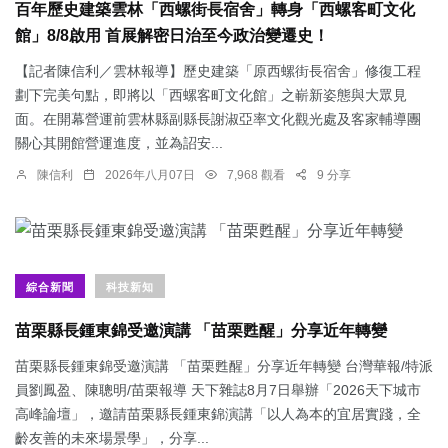
百年歷史建築雲林「西螺街長宿舍」轉身「西螺客町文化
館」8/8啟用 首展解密日治至今政治變遷史！
【記者陳信利／雲林報導】歷史建築「原西螺街長宿舍」修復工程
劃下完美句點，即將以「西螺客町文化館」之嶄新姿態與大眾見
面。在開幕營運前雲林縣副縣長謝淑亞率文化觀光處及客家輔導團
關心其開館營運進度，並為詔安...
陳信利
2026年八月07日
7,968 觀看
9 分享
綜合新聞
科技新知
苗栗縣長鍾東錦受邀演講 「苗栗甦醒」分享近年轉變
苗栗縣長鍾東錦受邀演講 「苗栗甦醒」分享近年轉變 台灣華報/特派
員劉鳳盈、陳聰明/苗栗報導 天下雜誌8月7日舉辦「2026天下城市
高峰論壇」，邀請苗栗縣長鍾東錦演講「以人為本的宜居實踐，全
齡友善的未來場景學」，分享...