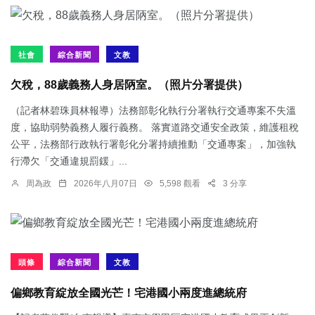
社會
綜合新聞
文教
欠稅，88歲義務人身居陃室。（照片分署提供）
（記者林碧珠員林報導）法務部彰化執行分署執行交通專案不失溫
度，協助弱勢義務人履行義務。 落實道路交通安全政策，維護租稅
公平，法務部行政執行署彰化分署持續推動「交通專案」，加強執
行滯欠「交通違規罰鍰」...
周為政
2026年八月07日
5,598 觀看
3 分享
頭條
綜合新聞
文教
偏鄉教育綻放全國光芒！宅港國小兩度進總統府