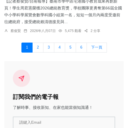
【記者蔡俊賢/台南報導】臺南市學甲區宅港國小教育成果再創新
頁！學生周君憲榮獲2026總統教育獎，學校團隊更勇奪第66屆全國
中小學科學展覽會數學科國小組第一名，短短一個月內兩度受邀前
往總統府，接受總統賴清德接見與...
蔡俊賢
2026年八月07日
5,475 觀看
2 分享
1
2
3
4
5
6
下一頁
訂閱我們的電子報
了解時事、接收新知、在家也能當個知識通！
請鍵入Email