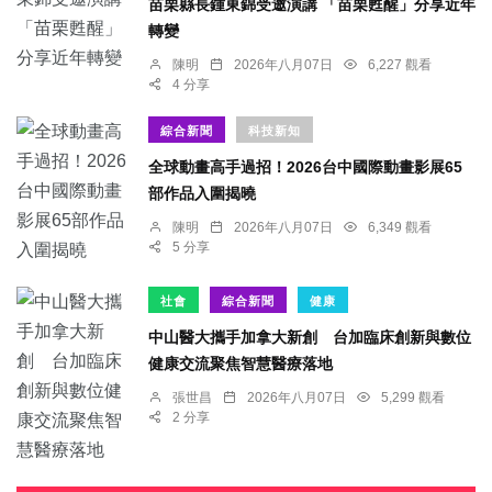
苗栗縣長鍾東錦受邀演講 「苗栗甦醒」分享近年
轉變
陳明
2026年八月07日
6,227 觀看
4 分享
綜合新聞
科技新知
全球動畫高手過招！2026台中國際動畫影展65
部作品入圍揭曉
陳明
2026年八月07日
6,349 觀看
5 分享
社會
綜合新聞
健康
中山醫大攜手加拿大新創 台加臨床創新與數位
健康交流聚焦智慧醫療落地
張世昌
2026年八月07日
5,299 觀看
2 分享