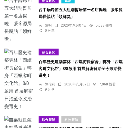
綜合新聞
健康
台中鍋烤節五大組別暫居第一名店揭曉 張峯源
局長親貼「領鮮獎」
陳明
2026年八月07日
5,638 觀看
6 分享
綜合新聞
百年歷史建築雲林「西螺街長宿舍」轉身「西螺
客町文化館」8/8啟用 首展解密日治至今政治變
遷史！
陳信利
2026年八月07日
7,968 觀看
9 分享
綜合新聞
科技新知