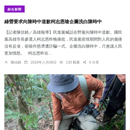
綜合新聞
綠營要求向陳時中道歉柯志恩嗆企圖洗白陳時中
【記者陳信銘／高雄報導】民進黨喊話在野黨向陳時中道歉。國民
黨高雄市長參選人柯志恩昨晚痛批，民進黨疫情期間對人民的傷痛
沒有反省，卻操作慈濟遭詐騙一式、企圖洗白陳時中，只會讓人民
更加憤怒。 柯志恩昨在...
陳信銘
2026年八月08日
130 觀看
0 分享