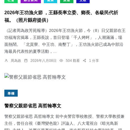
社會
綜合新聞
健康
旅遊
文教
2026年王功漁火節 ，王縣長率立委、鄉長、各級民代祈
福。（照片縣府提供）
（記者周為政芳苑報導）2026年王功漁火節，今（8）日父親節在王
功福海宮揭幕，王縣長說，首日登場「千人烤蚵」，人潮滿滿，場
面熱鬧。 「北貢寮、中王功、南墾丁」，王功漁火節已成為中部沿
海最具代表性的夏季活動，...
周為政
2026年八月08日
504 觀看
1 分享
專欄
警察父親節省思 高哲翰專文
警察父親節省思 高哲翰專文 前中央警官學校教授、警察大學教授兼
主任，曾任台視《臺灣變色龍》評論人、八大電視台《暗光鳥新