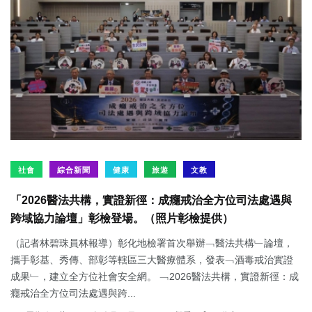
社會
綜合新聞
健康
旅遊
文教
「2026醫法共構，實證新徑：成癮戒治全方位司法處遇與
跨域協力論壇」彰檢登場。（照片彰檢提供）
（記者林碧珠員林報導）彰化地檢署首次舉辦﹁醫法共構﹂論壇，
攜手彰基、秀傳、部彰等轄區三大醫療體系，發表﹁酒毒戒治實證
成果﹂，建立全方位社會安全網。 ﹁2026醫法共構，實證新徑：成
癮戒治全方位司法處遇與跨...