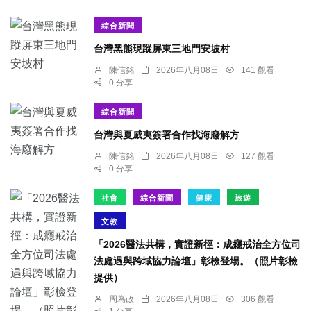
綜合新聞
台灣黑熊現蹤屏東三地門安坡村
陳信銘
2026年八月08日
141 觀看
0 分享
綜合新聞
台灣與夏威夷簽署合作找海廢解方
陳信銘
2026年八月08日
127 觀看
0 分享
社會
綜合新聞
健康
旅遊
文教
「2026醫法共構，實證新徑：成癮戒治全方位司
法處遇與跨域協力論壇」彰檢登場。（照片彰檢
提供）
周為政
2026年八月08日
306 觀看