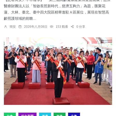
醫療財團法人以「智啟長照新時代，慈濟五夠力」為題，匯聚花
蓮、大林、臺北、臺中四大院區精華進駐Ａ區展位，展現在智慧高
齡照護領域的前瞻...
簡安
2026年八月08日
153 觀看
0 分享