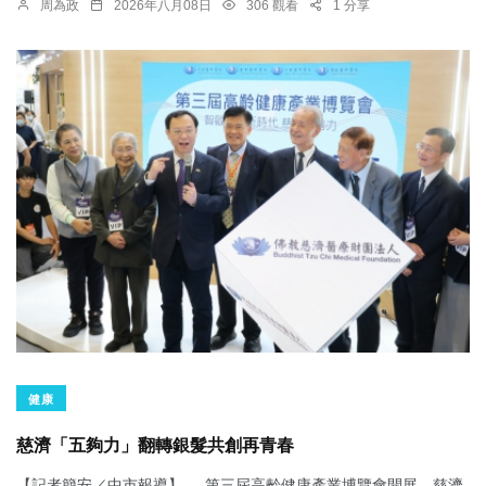
周為政
2026年八月08日
306 觀看
1 分享
健康
慈濟「五夠力」翻轉銀髮共創再青春
【記者簡安／中市報導】 第三屆高齡健康產業博覽會開展，慈濟