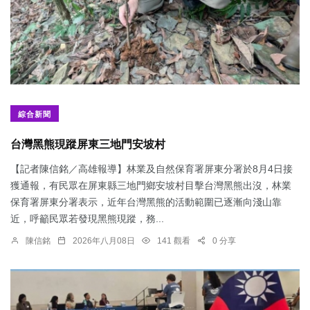
綜合新聞
台灣黑熊現蹤屏東三地門安坡村
【記者陳信銘／高雄報導】林業及自然保育署屏東分署於8月4日接
獲通報，有民眾在屏東縣三地門鄉安坡村目擊台灣黑熊出沒，林業
保育署屏東分署表示，近年台灣黑熊的活動範圍已逐漸向淺山靠
近，呼籲民眾若發現黑熊現蹤，務...
陳信銘
2026年八月08日
141 觀看
0 分享