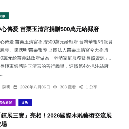
宗教
善心傳愛 苗栗玉清宮捐贈500萬元給縣府
心傳愛 苗栗玉清宮捐贈500萬元給縣府 台灣華報/特派員
鳳瑩、陳聰明/苗栗報導 財團法人苗栗玉清宮今天捐贈
00萬元給苗栗縣政府做為「弱勢家庭服務暨長照資源」。
長鍾東錦感謝玉清宮的善行義舉，連續第4次挹注縣府
..
陳明
2026年八月06日
303 觀看
1 分享
綜合新聞
文教
「鎮展三寶」亮相！2026國際木雕藝術交流展
登場