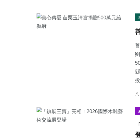
善
劉
5
縣
投.