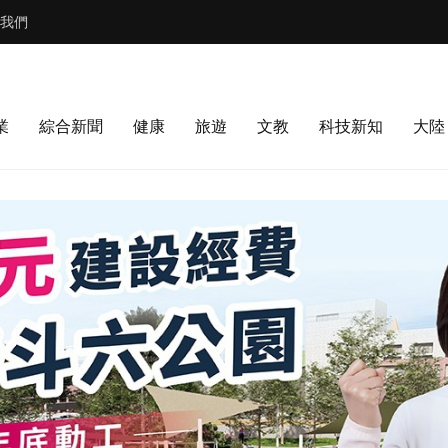
我們
業
綜合新聞
健康
旅遊
文教
科技新知
大陸