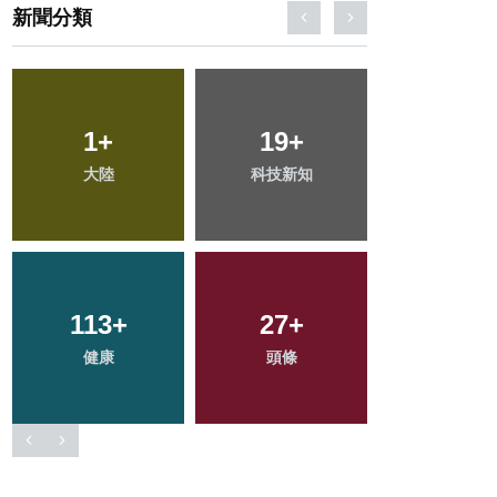
新聞分類
64
+
36
+
40
+
專欄
宗教
農業
126
+
215
+
386
+
文教
社會
綜合新聞