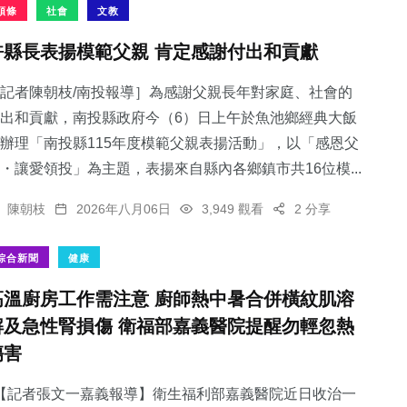
頭條
社會
文教
許縣長表揚模範父親 肯定感謝付出和貢獻
記者陳朝枝/南投報導］為感謝父親長年對家庭、社會的
出和貢獻，南投縣政府今（6）日上午於魚池鄉經典大飯
辦理「南投縣115年度模範父親表揚活動」，以「感恩父
・讓愛領投」為主題，表揚來自縣內各鄉鎮市共16位模...
陳朝枝
2026年八月06日
3,949 觀看
2 分享
綜合新聞
健康
高溫廚房工作需注意 廚師熱中暑合併橫紋肌溶
解及急性腎損傷 衛福部嘉義醫院提醒勿輕忽熱
傷害
【記者張文一嘉義報導】衛生福利部嘉義醫院近日收治一