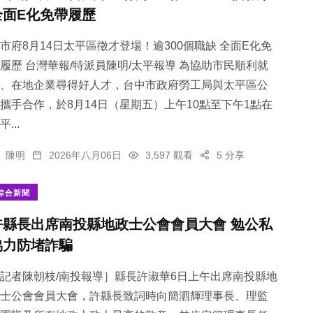
全面E化免帶履歷
市府8月14日太平區徵才登場！逾300個職缺 全面E化免
履歷 台灣華報/特派員陳明/太平報導 為協助市民順利就
、在地企業尋得好人才，台中市政府勞工局與太平區公
攜手合作，於8月14日（星期五）上午10點至下午1點在
平...
陳明
2026年八月06日
3,597 觀看
5 分享
綜合新聞
許縣長出席南投縣地政士公會會員大會 勉公私
協力防堵詐騙
記者陳朝枝/南投報導］縣長許淑華6日上午出席南投縣地
士公會會員大會，許縣長致詞時向簡泗輝理事長、理監