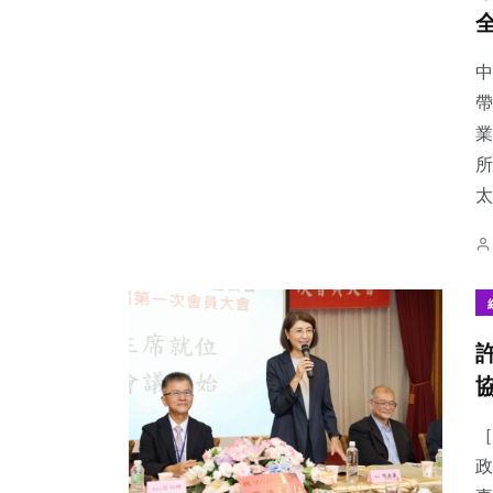
中
帶
業
所
太
［
政