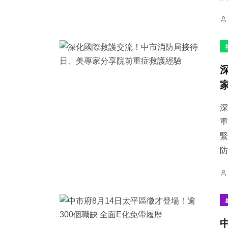
深
重
緊
防