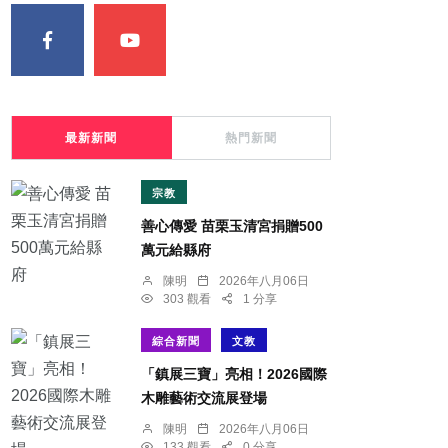
最新新聞
熱門新聞
宗教
善心傳愛 苗栗玉清宮捐贈500
萬元給縣府
陳明
2026年八月06日
303 觀看
1 分享
綜合新聞
文教
「鎮展三寶」亮相！2026國際
木雕藝術交流展登場
陳明
2026年八月06日
133 觀看
0 分享