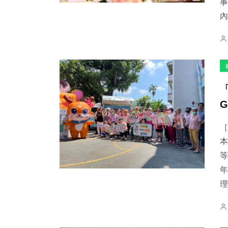
事
內
［
本
等
年
理.