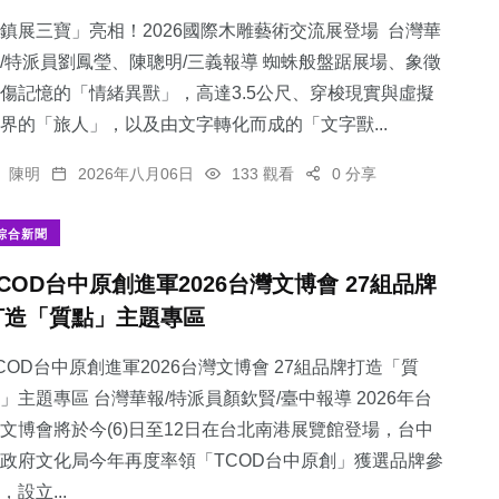
鎮展三寶」亮相！2026國際木雕藝術交流展登場 台灣華
/特派員劉鳳瑩、陳聰明/三義報導 蜘蛛般盤踞展場、象徵
傷記憶的「情緒異獸」，高達3.5公尺、穿梭現實與虛擬
界的「旅人」，以及由文字轉化而成的「文字獸...
89
+
1
+
19
+
陳明
2026年八月06日
133 觀看
0 分享
旅遊
大陸
科技新知
綜合新聞
TCOD台中原創進軍2026台灣文博會 27組品牌
打造「質點」主題專區
113
+
27
+
健康
頭條
COD台中原創進軍2026台灣文博會 27組品牌打造「質
」主題專區 台灣華報/特派員顏欽賢/臺中報導 2026年台
文博會將於今(6)日至12日在台北南港展覽館登場，台中
政府文化局今年再度率領「TCOD台中原創」獲選品牌參
，設立...