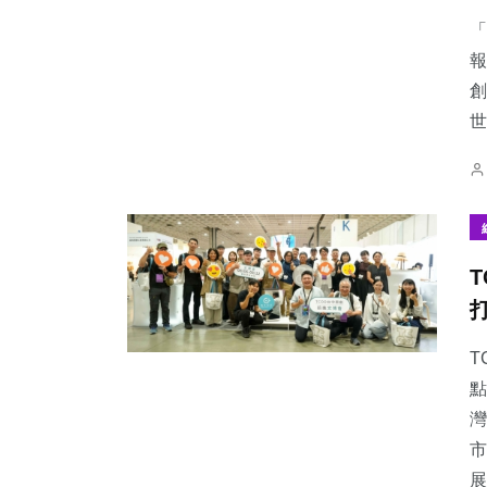
「
報
創
世
56
+
36
+
40
+
專欄
宗教
農業
126
+
215
+
386
+
文教
社會
綜合新聞
T
點
灣
市
展