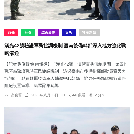
頭條
社會
綜合新聞
文教
科技新知
漢光42號驗證軍民協調機制 臺南後備幹部深入地方強化戰
略溝通
【記者蔡俊賢/台南報導】「漢光42號」演習實兵演練期間，第四作
戰區為驗證戰時軍民協調機制，透過臺南市後備指揮部動員暨民力
協調組，動員轄屬後備軍人輔導中心幹部，協力任務部隊執行道路
阻絕設置宣導、民眾聚集疏導...
蔡俊賢
2026年八月08日
5,560 觀看
2 分享