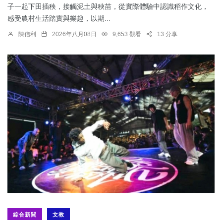
子一起下田插秧，接觸泥土與秧苗，從實際體驗中認識稻作文化，
感受農村生活踏實與樂趣，以期...
陳信利
2026年八月08日
9,653 觀看
13 分享
綜合新聞
文教