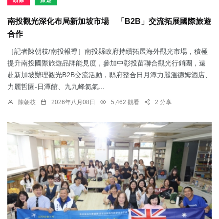
頭條
旅遊
南投觀光深化布局新加坡市場 「B2B」交流拓展國際旅遊
合作
［記者陳朝枝/南投報導］南投縣政府持續拓展海外觀光市場，積極
提升南投國際旅遊品牌能見度，參加中彰投苗聯合觀光行銷團，遠
赴新加坡辦理觀光B2B交流活動，縣府整合日月潭力麗溫德姆酒店、
力麗哲園-日潭館、九九峰氦氣...
陳朝枝
2026年八月08日
5,462 觀看
2 分享