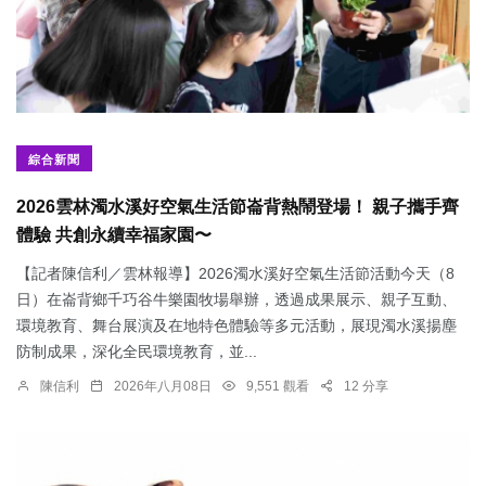
綜合新聞
2026雲林濁水溪好空氣生活節崙背熱鬧登場！ 親子攜手齊
體驗 共創永續幸福家園〜
【記者陳信利／雲林報導】2026濁水溪好空氣生活節活動今天（8
日）在崙背鄉千巧谷牛樂園牧場舉辦，透過成果展示、親子互動、
環境教育、舞台展演及在地特色體驗等多元活動，展現濁水溪揚塵
防制成果，深化全民環境教育，並...
陳信利
2026年八月08日
9,551 觀看
12 分享