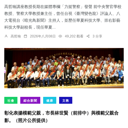
高哲翰講座教授長期在媒體專欄「力挺警察」發聲 前中央警官學校
教授、警察大學教授兼主任，曾任台視《臺灣變色龍》評論人、八
大電視台《暗光鳥新聞》主持人，並歷任華夏科技大學、崇右影藝
科技大學副校長，現任華夏...
高哲翰
2026年八月08日
49,202 觀看
3 分享
社會
綜合新聞
健康
文教
彰化表揚模範父親，市長林世賢（前排中）與模範父親合
影。（照片公所提供）