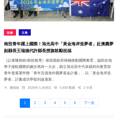
頭條
文教
南投青年躍上國際！旭光高中「黃金海岸造夢者」赴澳圓夢
副縣長王瑞德代許縣長授旗鼓勵祝福
［記者陳朝枝/南投報導］南投縣政府積極推動國際教育，協助在地
學子接軌國際的腳步再跨一大步，縣立旭光高中代表縣府向教育部
青年發展署申辦「青年百億海外圓夢基金計畫」，以「黃金海岸造
夢者」計畫成功爭取到超過新...
陳朝枝
2026年八月08日
5,458 觀看
2 分享
1
2
3
4
5
6
下一頁