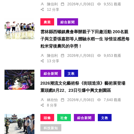
陳信利
2026年八月08日
9,551 觀看
12 分享
農業
綜合新聞
雲林縣西螺鎮農會舉辦親子下田趣活動 200名親
子與立委張嘉郡等人體驗水稻一生 珍惜並感恩每
粒米背後農民的辛勞！
陳信利
2026年八月08日
9,653 觀看
13 分享
綜合新聞
文教
2026潮流文化藝術祭《街頭造浪》藝術展登場
重頭戲8月22、23日引爆中興文創園區
林欣怡
2026年八月08日
7,640 觀看
8 分享
頭條
社會
綜合新聞
文教
科技新知