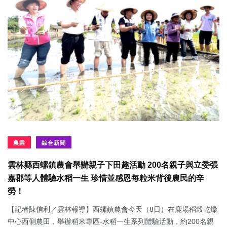
農業
綜合新聞
雲林縣西螺鎮農會舉辦親子下田趣活動 200名親子與立委張
嘉郡等人體驗水稻一生 珍惜並感恩每粒米背後農民的辛
勞！
【記者陳信利／雲林報導】西螺鎮農會今天（8日）在鹿場稻榖乾燥
中心西側農田，舉辦稻米專區-水稻一生系列體驗活動，約200名親