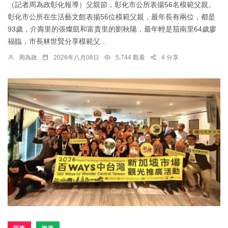
（記者周為政彰化報導）父親節，彰化市公所表揚56名模範父親。
彰化市公所在生活藝文館表揚56位模範父親，最年長有兩位，都是
93歲，介壽里的張燦凱和富貴里的劉秋陽，最年輕是茄南里64歲廖
福臨，市長林世賢分享模範父...
周為政
2026年八月08日
5,744 觀看
4 分享