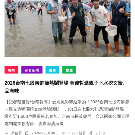
農業
綜合新聞
健康
旅遊
2026台南七股海鮮節熱鬧登場 黃偉哲邀親子下水挖文蛤、
品海味
【記者蔡俊賢/台南報導】受颱風影響延期的「2026台南七股海鮮節
－觀光赤嘴園挖文蛤體驗活動」，(8)日在七股六孔碼頭熱鬧登場，
吸引近1,500位民眾報名參加。台南市長黃偉哲、台江國家公園管理
處副處長賴宥甫、雲嘉南濱海國...
蔡俊賢
2026年八月08日
5,725 觀看
2 分享