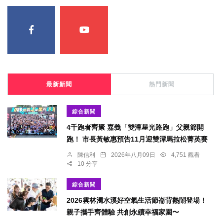
最新新聞
熱門新聞
綜合新聞
4千跑者齊聚 嘉義「雙潭星光路跑」父親節開
跑！ 市長黃敏惠預告11月迎雙潭馬拉松菁英賽
陳信利
2026年八月09日
4,751 觀看
10 分享
綜合新聞
2026雲林濁水溪好空氣生活節崙背熱鬧登場！
親子攜手齊體驗 共創永續幸福家園〜