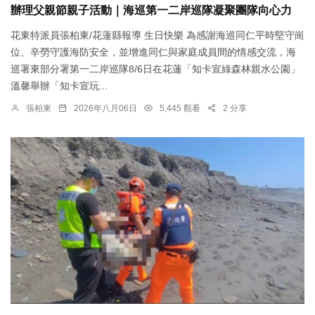
辦理父親節親子活動｜海巡第一二岸巡隊凝聚團隊向心力
花東特派員張柏東/花蓮縣報導 生日快樂 為感謝海巡同仁平時堅守崗
位、辛勞守護海防安全，並增進同仁與家庭成員間的情感交流，海
巡署東部分署第一二岸巡隊8/6日在花蓮「知卡宣綠森林親水公園」
溫馨舉辦「知卡宣玩...
張柏東
2026年八月06日
5,445 觀看
2 分享