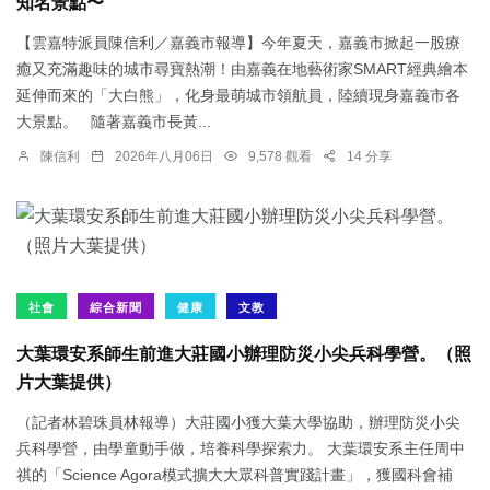
知名景點〜
【雲嘉特派員陳信利／嘉義市報導】今年夏天，嘉義市掀起一股療
癒又充滿趣味的城市尋寶熱潮！由嘉義在地藝術家SMART經典繪本
延伸而來的「大白熊」，化身最萌城市領航員，陸續現身嘉義市各
大景點。 隨著嘉義市長黃...
陳信利
2026年八月06日
9,578 觀看
14 分享
社會
綜合新聞
健康
文教
大葉環安系師生前進大莊國小辦理防災小尖兵科學營。（照
片大葉提供）
（記者林碧珠員林報導）大莊國小獲大葉大學協助，辦理防災小尖
兵科學營，由學童動手做，培養科學探索力。 大葉環安系主任周中
祺的「Science Agora模式擴大大眾科普實踐計畫」，獲國科會補