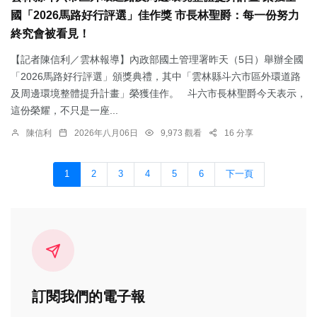
國「2026馬路好行評選」佳作獎 市長林聖爵：每一份努力
終究會被看見！
【記者陳信利／雲林報導】內政部國土管理署昨天（5日）舉辦全國
「2026馬路好行評選」頒獎典禮，其中「雲林縣斗六市區外環道路
及周邊環境整體提升計畫」榮獲佳作。 斗六市長林聖爵今天表示，
這份榮耀，不只是一座...
陳信利
2026年八月06日
9,973 觀看
16 分享
1
2
3
4
5
6
下一頁
訂閱我們的電子報