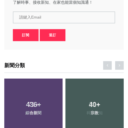
了解時事、接收新知、在家也能當個知識通！
請鍵入Email
訂閱
退訂
新聞分類
436
+
40
+
綜合新聞
宗教