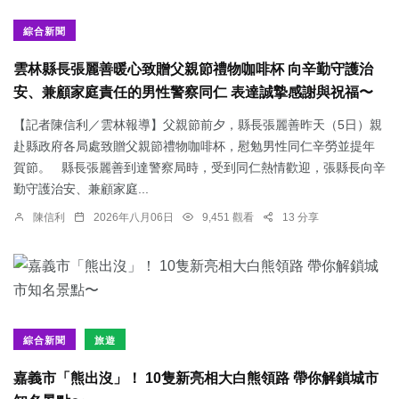
綜合新聞
雲林縣長張麗善暖心致贈父親節禮物咖啡杯 向辛勤守護治
安、兼顧家庭責任的男性警察同仁 表達誠摯感謝與祝福〜
【記者陳信利／雲林報導】父親節前夕，縣長張麗善昨天（5日）親
赴縣政府各局處致贈父親節禮物咖啡杯，慰勉男性同仁辛勞並提年
賀節。 縣長張麗善到達警察局時，受到同仁熱情歡迎，張縣長向辛
勤守護治安、兼顧家庭...
陳信利
2026年八月06日
9,451 觀看
13 分享
綜合新聞
旅遊
嘉義市「熊出沒」！ 10隻新亮相大白熊領路 帶你解鎖城市