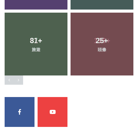
81
+
25
+
旅遊
頭條