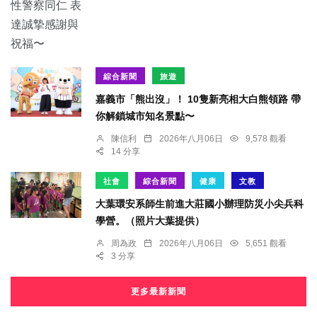
綜合新聞
旅遊
嘉義市「熊出沒」！ 10隻新亮相大白熊領路 帶
你解鎖城市知名景點〜
陳信利
2026年八月06日
9,578 觀看
14 分享
社會
綜合新聞
健康
文教
大葉環安系師生前進大莊國小辦理防災小尖兵科
學營。（照片大葉提供）
周為政
2026年八月06日
5,651 觀看
3 分享
更多最新新聞